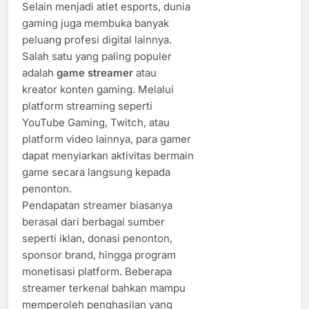
Selain menjadi atlet esports, dunia
gaming juga membuka banyak
peluang profesi digital lainnya.
Salah satu yang paling populer
adalah
game streamer
atau
kreator konten gaming. Melalui
platform streaming seperti
YouTube Gaming, Twitch, atau
platform video lainnya, para gamer
dapat menyiarkan aktivitas bermain
game secara langsung kepada
penonton.
Pendapatan streamer biasanya
berasal dari berbagai sumber
seperti iklan, donasi penonton,
sponsor brand, hingga program
monetisasi platform. Beberapa
streamer terkenal bahkan mampu
memperoleh penghasilan yang