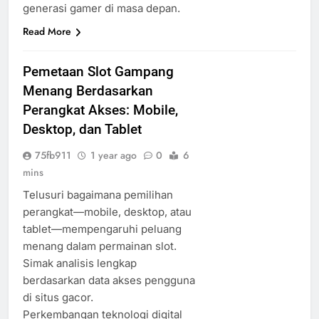
generasi gamer di masa depan.
Read More
Pemetaan Slot Gampang
Menang Berdasarkan
Perangkat Akses: Mobile,
Desktop, dan Tablet
75fb911
1 year ago
0
6
mins
Telusuri bagaimana pemilihan
perangkat—mobile, desktop, atau
tablet—mempengaruhi peluang
menang dalam permainan slot.
Simak analisis lengkap
berdasarkan data akses pengguna
di situs gacor.
Perkembangan teknologi digital