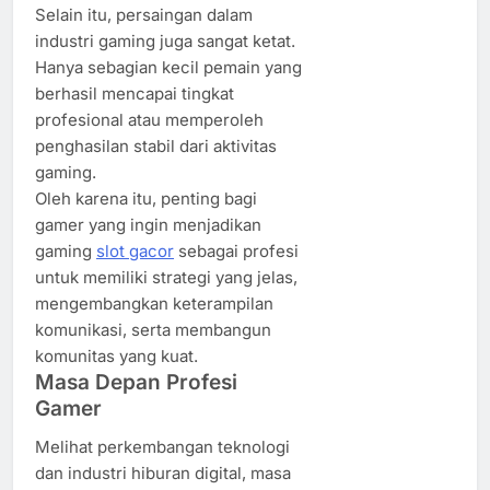
Selain itu, persaingan dalam
industri gaming juga sangat ketat.
Hanya sebagian kecil pemain yang
berhasil mencapai tingkat
profesional atau memperoleh
penghasilan stabil dari aktivitas
gaming.
Oleh karena itu, penting bagi
gamer yang ingin menjadikan
gaming
slot gacor
sebagai profesi
untuk memiliki strategi yang jelas,
mengembangkan keterampilan
komunikasi, serta membangun
komunitas yang kuat.
Masa Depan Profesi
Gamer
Melihat perkembangan teknologi
dan industri hiburan digital, masa