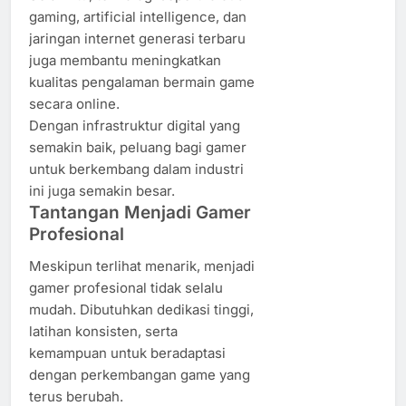
gaming, artificial intelligence, dan
jaringan internet generasi terbaru
juga membantu meningkatkan
kualitas pengalaman bermain game
secara online.
Dengan infrastruktur digital yang
semakin baik, peluang bagi gamer
untuk berkembang dalam industri
ini juga semakin besar.
Tantangan Menjadi Gamer
Profesional
Meskipun terlihat menarik, menjadi
gamer profesional tidak selalu
mudah. Dibutuhkan dedikasi tinggi,
latihan konsisten, serta
kemampuan untuk beradaptasi
dengan perkembangan game yang
terus berubah.