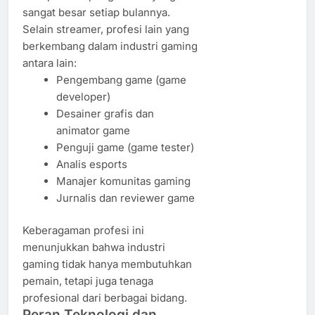
sangat besar setiap bulannya.
Selain streamer, profesi lain yang
berkembang dalam industri gaming
antara lain:
Pengembang game (game
developer)
Desainer grafis dan
animator game
Penguji game (game tester)
Analis esports
Manajer komunitas gaming
Jurnalis dan reviewer game
Keberagaman profesi ini
menunjukkan bahwa industri
gaming tidak hanya membutuhkan
pemain, tetapi juga tenaga
profesional dari berbagai bidang.
Peran Teknologi dan