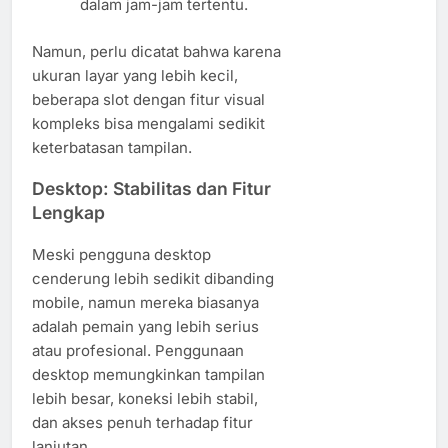
dalam jam-jam tertentu.
Namun, perlu dicatat bahwa karena
ukuran layar yang lebih kecil,
beberapa slot dengan fitur visual
kompleks bisa mengalami sedikit
keterbatasan tampilan.
Desktop: Stabilitas dan Fitur
Lengkap
Meski pengguna desktop
cenderung lebih sedikit dibanding
mobile, namun mereka biasanya
adalah pemain yang lebih serius
atau profesional. Penggunaan
desktop memungkinkan tampilan
lebih besar, koneksi lebih stabil,
dan akses penuh terhadap fitur
lanjutan.