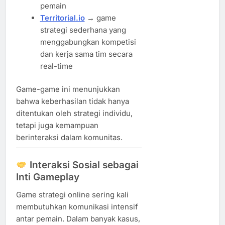
pemain
Territorial.io
→ game
strategi sederhana yang
menggabungkan kompetisi
dan kerja sama tim secara
real-time
Game-game ini menunjukkan
bahwa keberhasilan tidak hanya
ditentukan oleh strategi individu,
tetapi juga kemampuan
berinteraksi dalam komunitas.
Interaksi Sosial sebagai
Inti Gameplay
Game strategi online sering kali
membutuhkan komunikasi intensif
antar pemain. Dalam banyak kasus,