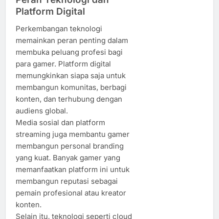
Platform Digital
Perkembangan teknologi
memainkan peran penting dalam
membuka peluang profesi bagi
para gamer. Platform digital
memungkinkan siapa saja untuk
membangun komunitas, berbagi
konten, dan terhubung dengan
audiens global.
Media sosial dan platform
streaming juga membantu gamer
membangun personal branding
yang kuat. Banyak gamer yang
memanfaatkan platform ini untuk
membangun reputasi sebagai
pemain profesional atau kreator
konten.
Selain itu, teknologi seperti cloud