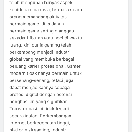
telah mengubah banyak aspek
kehidupan manusia, termasuk cara
orang memandang aktivitas
bermain game. Jika dahulu
bermain game sering dianggap
sekadar hiburan atau hobi di waktu
luang, kini dunia gaming telah
berkembang menjadi industri
global yang membuka berbagai
peluang karier profesional. Gamer
modern tidak hanya bermain untuk
bersenang-senang, tetapi juga
dapat menjadikannya sebagai
profesi digital dengan potensi
penghasilan yang signifikan.
Transformasi ini tidak terjadi
secara instan. Perkembangan
internet berkecepatan tinggi,
platform streaming, industri