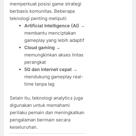
memperkuat posisi game strategi
berbasis komunitas. Beberapa
teknologi penting meliputi:
Artificial Intelligence (AI)
→
membantu menciptakan
gameplay yang lebih adaptif
Cloud gaming
→
memungkinkan akses lintas
perangkat
5G dan internet cepat
→
mendukung gameplay real-
time tanpa lag
Selain itu, teknologi analytics juga
digunakan untuk memahami
perilaku pemain dan meningkatkan
pengalaman bermain secara
keseluruhan.