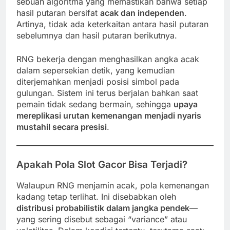
sebuah algoritma yang memastikan bahwa setiap
hasil putaran bersifat
acak dan independen
.
Artinya, tidak ada keterkaitan antara hasil putaran
sebelumnya dan hasil putaran berikutnya.
RNG bekerja dengan menghasilkan angka acak
dalam sepersekian detik, yang kemudian
diterjemahkan menjadi posisi simbol pada
gulungan. Sistem ini terus berjalan bahkan saat
pemain tidak sedang bermain, sehingga
upaya
mereplikasi urutan kemenangan menjadi nyaris
mustahil secara presisi
.
Apakah Pola Slot Gacor Bisa Terjadi?
Walaupun RNG menjamin acak, pola kemenangan
kadang tetap terlihat. Ini disebabkan oleh
distribusi probabilistik dalam jangka pendek
—
yang sering disebut sebagai “variance” atau