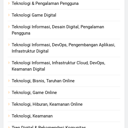
Teknologi & Pengalaman Pengguna
Teknologi Game Digital
Teknologi Informasi, Desain Digital, Pengalaman
Pengguna
Teknologi Informasi, DevOps, Pengembangan Aplikasi,
Infrastruktur Digital
Teknologi Informasi, Infrastruktur Cloud, DevOps,
Keamanan Digital
Teknologi, Bisnis, Taruhan Online
Teknologi, Game Online
Teknologi, Hiburan, Keamanan Online
Teknologi, Keamanan
Tren Digital & Rekomendasi Komunitas