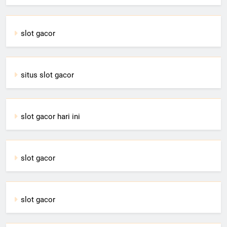
slot gacor
situs slot gacor
slot gacor hari ini
slot gacor
slot gacor