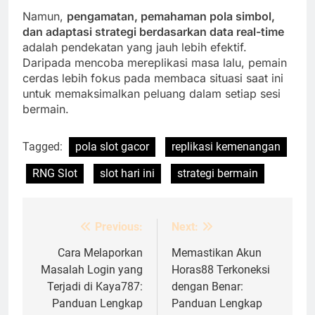
Namun,
pengamatan, pemahaman pola simbol,
dan adaptasi strategi berdasarkan data real-time
adalah pendekatan yang jauh lebih efektif.
Daripada mencoba mereplikasi masa lalu, pemain
cerdas lebih fokus pada membaca situasi saat ini
untuk memaksimalkan peluang dalam setiap sesi
bermain.
Tagged:
pola slot gacor
replikasi kemenangan
RNG Slot
slot hari ini
strategi bermain
Previous:
Next:
Post
navigation
Cara Melaporkan
Memastikan Akun
Masalah Login yang
Horas88 Terkoneksi
Terjadi di Kaya787:
dengan Benar:
Panduan Lengkap
Panduan Lengkap