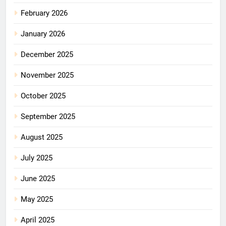
February 2026
January 2026
December 2025
November 2025
October 2025
September 2025
August 2025
July 2025
June 2025
May 2025
April 2025