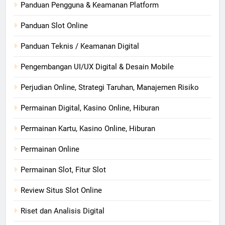
Panduan Pengguna & Keamanan Platform
Panduan Slot Online
Panduan Teknis / Keamanan Digital
Pengembangan UI/UX Digital & Desain Mobile
Perjudian Online, Strategi Taruhan, Manajemen Risiko
Permainan Digital, Kasino Online, Hiburan
Permainan Kartu, Kasino Online, Hiburan
Permainan Online
Permainan Slot, Fitur Slot
Review Situs Slot Online
Riset dan Analisis Digital