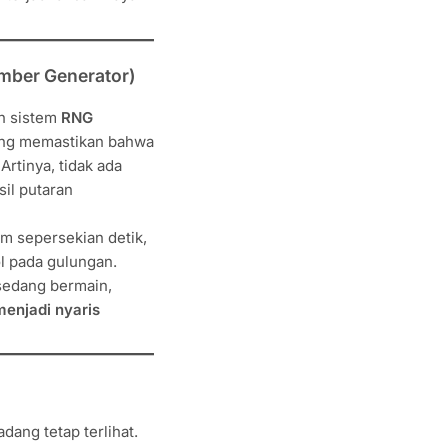
ber Generator)
eh sistem
RNG
yang memastikan bahwa
 Artinya, tidak ada
sil putaran
m sepersekian detik,
l pada gulungan.
 sedang bermain,
enjadi nyaris
ang tetap terlihat.