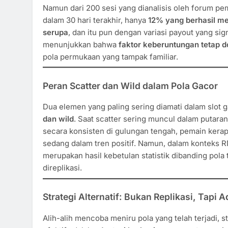
Namun dari 200 sesi yang dianalisis oleh forum pe
dalam 30 hari terakhir, hanya
12% yang berhasil me
serupa
, dan itu pun dengan variasi payout yang signi
menunjukkan bahwa
faktor keberuntungan tetap 
pola permukaan yang tampak familiar.
Peran Scatter dan Wild dalam Pola Gacor
Dua elemen yang paling sering diamati dalam slot 
dan wild
. Saat scatter sering muncul dalam putaran 
secara konsisten di gulungan tengah, pemain ker
sedang dalam tren positif. Namun, dalam konteks RN
merupakan hasil kebetulan statistik dibanding pola 
direplikasi.
Strategi Alternatif: Bukan Replikasi, Tapi 
Alih-alih mencoba meniru pola yang telah terjadi, st