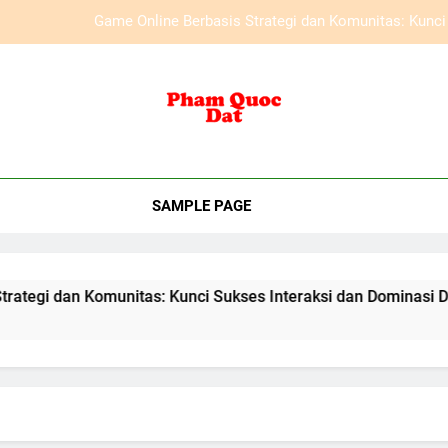
Game Online Berbasis Strategi dan Komunitas: Kunci 
Tips Mengakses 
Gamer di Era Modern: Dari Hobi Me
m Quoc Dat
LAE138 Link Alterna
rya Fotografi Inspiratif Dari Pham Quoc Dat.
Game Online Berbasis Strategi dan Komunitas: Kunci 
SAMPLE PAGE
Tips Mengakses 
Gamer di Era Modern: Dari Hobi Me
omunitas: Kunci Sukses Interaksi dan Dominasi Digital