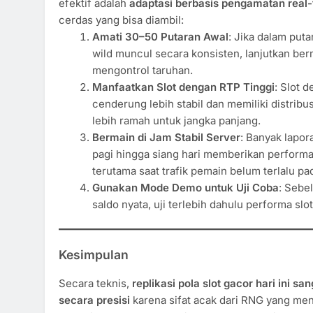
efektif adalah
adaptasi berbasis pengamatan real
cerdas yang bisa diambil:
Amati 30–50 Putaran Awal
: Jika dalam puta
wild muncul secara konsisten, lanjutkan be
mengontrol taruhan.
Manfaatkan Slot dengan RTP Tinggi
: Slot 
cenderung lebih stabil dan memiliki distrib
lebih ramah untuk jangka panjang.
Bermain di Jam Stabil Server
: Banyak lapo
pagi hingga siang hari memberikan performa 
terutama saat trafik pemain belum terlalu pad
Gunakan Mode Demo untuk Uji Coba
: Sebe
saldo nyata, uji terlebih dahulu performa slot 
Kesimpulan
Secara teknis,
replikasi pola slot gacor hari ini san
secara presisi
karena sifat acak dari RNG yang men