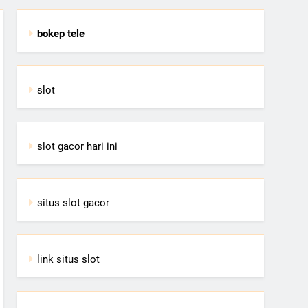
bokep tele
slot
slot gacor hari ini
situs slot gacor
link situs slot