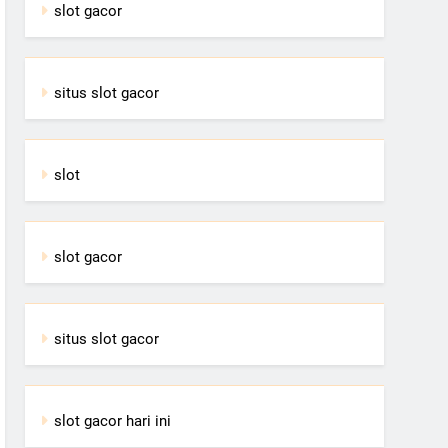
slot gacor
situs slot gacor
slot
slot gacor
situs slot gacor
slot gacor hari ini