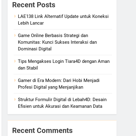
Recent Posts
LAE138 Link Alternatif Update untuk Koneksi
Lebih Lancar
Game Online Berbasis Strategi dan
Komunitas: Kunci Sukses Interaksi dan
Dominasi Digital
Tips Mengakses Login Tiara4D dengan Aman
dan Stabil
Gamer di Era Modern: Dari Hobi Menjadi
Profesi Digital yang Menjanjikan
Struktur Formulir Digital di Lebah4D: Desain
Efisien untuk Akurasi dan Keamanan Data
Recent Comments