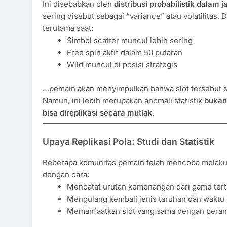
Ini disebabkan oleh
distribusi probabilistik dalam
sering disebut sebagai “variance” atau volatilitas. 
terutama saat:
Simbol scatter muncul lebih sering
Free spin aktif dalam 50 putaran
Wild muncul di posisi strategis
…pemain akan menyimpulkan bahwa slot tersebut s
Namun, ini lebih merupakan anomali statistik
bukan 
bisa direplikasi secara mutlak
.
Upaya Replikasi Pola: Studi dan Statistik
Beberapa komunitas pemain telah mencoba melakuk
dengan cara:
Mencatat urutan kemenangan dari game tert
Mengulang kembali jenis taruhan dan waktu
Memanfaatkan slot yang sama dengan peran