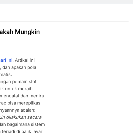
Apakah Mungkin
ari ini
. Artikel ini
, dan apakah pola
matis.
langan pemain slot
ik untuk meraih
 mencatat dan meniru
rap bisa mereplikasi
anyaannya adalah:
kin dilakukan secara
dah bagaimana sistem
erjadi di balik layar