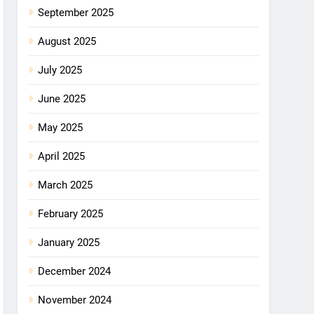
September 2025
August 2025
July 2025
June 2025
May 2025
April 2025
March 2025
February 2025
January 2025
December 2024
November 2024