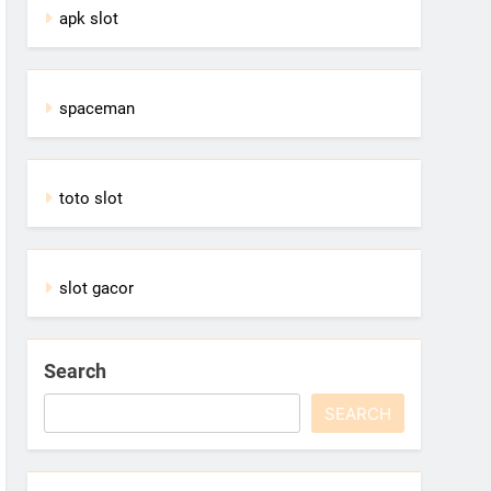
apk slot
spaceman
toto slot
slot gacor
Search
SEARCH