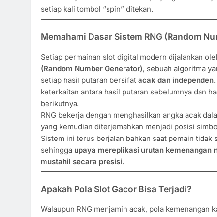
setiap kali tombol “spin” ditekan.
Memahami Dasar Sistem RNG (Random Num
Setiap permainan slot digital modern dijalankan ol
(Random Number Generator)
, sebuah algoritma 
setiap hasil putaran bersifat
acak dan independen
.
keterkaitan antara hasil putaran sebelumnya dan ha
berikutnya.
RNG bekerja dengan menghasilkan angka acak dala
yang kemudian diterjemahkan menjadi posisi simbo
Sistem ini terus berjalan bahkan saat pemain tidak
sehingga
upaya mereplikasi urutan kemenangan m
mustahil secara presisi
.
Apakah Pola Slot Gacor Bisa Terjadi?
Walaupun RNG menjamin acak, pola kemenangan kad