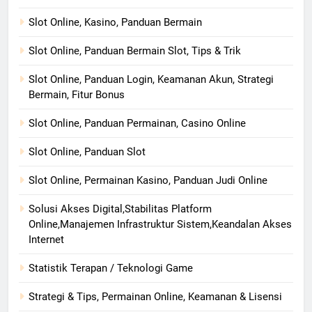
Slot Online, Kasino, Panduan Bermain
Slot Online, Panduan Bermain Slot, Tips & Trik
Slot Online, Panduan Login, Keamanan Akun, Strategi
Bermain, Fitur Bonus
Slot Online, Panduan Permainan, Casino Online
Slot Online, Panduan Slot
Slot Online, Permainan Kasino, Panduan Judi Online
Solusi Akses Digital,Stabilitas Platform
Online,Manajemen Infrastruktur Sistem,Keandalan Akses
Internet
Statistik Terapan / Teknologi Game
Strategi & Tips, Permainan Online, Keamanan & Lisensi