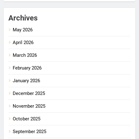
Archives
May 2026
April 2026
March 2026
February 2026
January 2026
December 2025
November 2025
October 2025
September 2025