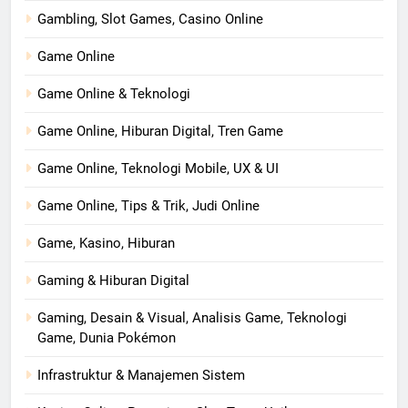
Gambling, Slot Games, Casino Online
Game Online
Game Online & Teknologi
Game Online, Hiburan Digital, Tren Game
Game Online, Teknologi Mobile, UX & UI
Game Online, Tips & Trik, Judi Online
Game, Kasino, Hiburan
Gaming & Hiburan Digital
Gaming, Desain & Visual, Analisis Game, Teknologi
Game, Dunia Pokémon
Infrastruktur & Manajemen Sistem