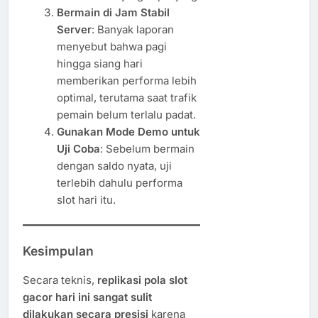
Bermain di Jam Stabil
Server
: Banyak laporan
menyebut bahwa pagi
hingga siang hari
memberikan performa lebih
optimal, terutama saat trafik
pemain belum terlalu padat.
Gunakan Mode Demo untuk
Uji Coba
: Sebelum bermain
dengan saldo nyata, uji
terlebih dahulu performa
slot hari itu.
Kesimpulan
Secara teknis,
replikasi pola slot
gacor hari ini sangat sulit
dilakukan secara presisi
karena