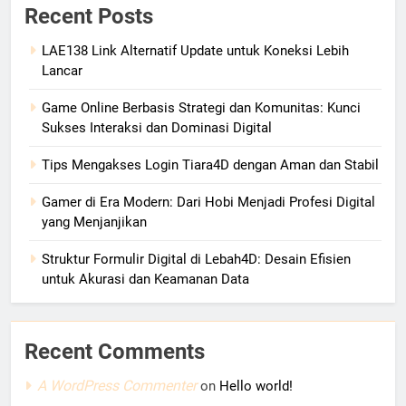
Recent Posts
LAE138 Link Alternatif Update untuk Koneksi Lebih
Lancar
Game Online Berbasis Strategi dan Komunitas: Kunci
Sukses Interaksi dan Dominasi Digital
Tips Mengakses Login Tiara4D dengan Aman dan Stabil
Gamer di Era Modern: Dari Hobi Menjadi Profesi Digital
yang Menjanjikan
Struktur Formulir Digital di Lebah4D: Desain Efisien
untuk Akurasi dan Keamanan Data
Recent Comments
A WordPress Commenter
on
Hello world!