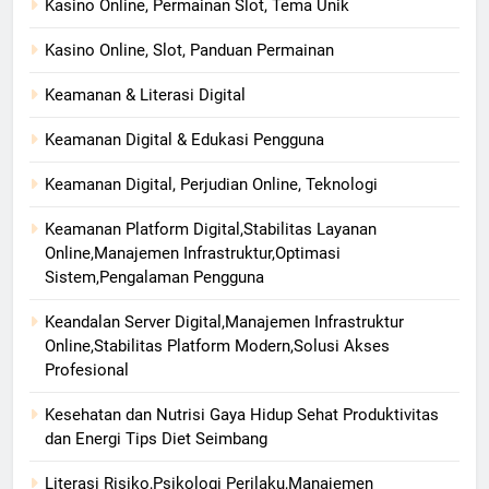
Kasino Online, Permainan Slot, Tema Unik
Kasino Online, Slot, Panduan Permainan
Keamanan & Literasi Digital
Keamanan Digital & Edukasi Pengguna
Keamanan Digital, Perjudian Online, Teknologi
Keamanan Platform Digital,Stabilitas Layanan
Online,Manajemen Infrastruktur,Optimasi
Sistem,Pengalaman Pengguna
Keandalan Server Digital,Manajemen Infrastruktur
Online,Stabilitas Platform Modern,Solusi Akses
Profesional
Kesehatan dan Nutrisi Gaya Hidup Sehat Produktivitas
dan Energi Tips Diet Seimbang
Literasi Risiko,Psikologi Perilaku,Manajemen