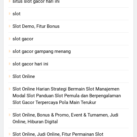
situs slot gacor hari ini
slot
Slot Demo, Fitur Bonus
slot gacor
slot gacor gampang menang
slot gacor hari ini
Slot Online
Slot Online Harian Strategi Bermain Slot Manajemen
Modal Slot Panduan Slot Pemula dan Berpengalaman
Slot Gacor Terpercaya Pola Main Terukur
Slot Online, Bonus & Promo, Event & Turnamen, Judi
Online, Hiburan Digital
Slot Online, Judi Online, Fitur Permainan Slot