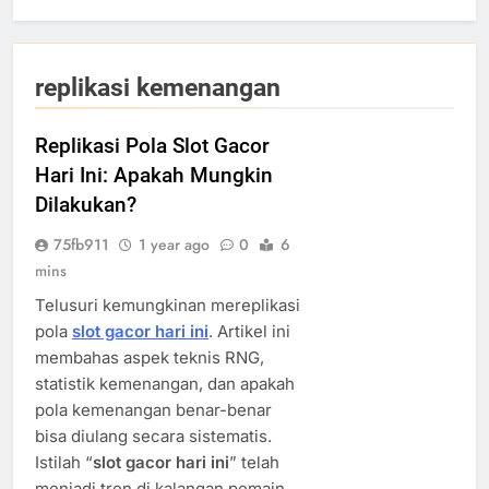
replikasi kemenangan
Replikasi Pola Slot Gacor
Hari Ini: Apakah Mungkin
Dilakukan?
75fb911
1 year ago
0
6
mins
Telusuri kemungkinan mereplikasi
pola
slot gacor hari ini
. Artikel ini
membahas aspek teknis RNG,
statistik kemenangan, dan apakah
pola kemenangan benar-benar
bisa diulang secara sistematis.
Istilah “
slot gacor hari ini
” telah
menjadi tren di kalangan pemain