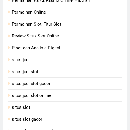
Permainan Kartu, Kasino Online, Hiburan
Permainan Online
Permainan Slot, Fitur Slot
Review Situs Slot Online
Riset dan Analisis Digital
situs judi
situs judi slot
situs judi slot gacor
situs judi slot online
situs slot
situs slot gacor