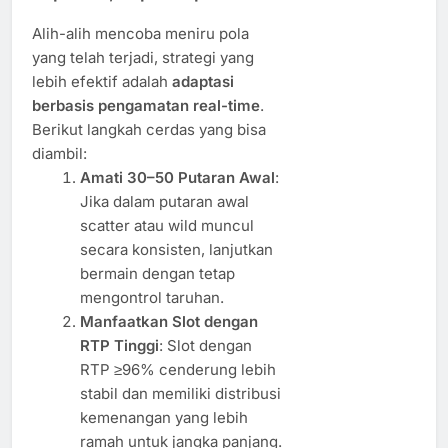
Alih-alih mencoba meniru pola
yang telah terjadi, strategi yang
lebih efektif adalah
adaptasi
berbasis pengamatan real-time
.
Berikut langkah cerdas yang bisa
diambil:
Amati 30–50 Putaran Awal
:
Jika dalam putaran awal
scatter atau wild muncul
secara konsisten, lanjutkan
bermain dengan tetap
mengontrol taruhan.
Manfaatkan Slot dengan
RTP Tinggi
: Slot dengan
RTP ≥96% cenderung lebih
stabil dan memiliki distribusi
kemenangan yang lebih
ramah untuk jangka panjang.