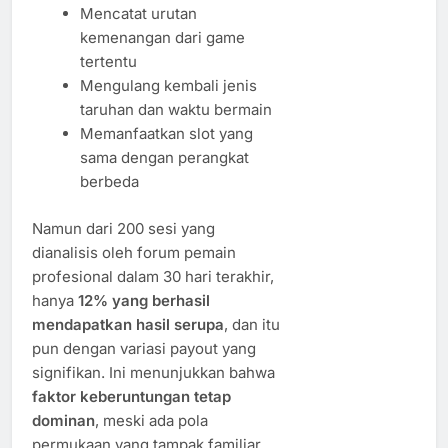
Mencatat urutan
kemenangan dari game
tertentu
Mengulang kembali jenis
taruhan dan waktu bermain
Memanfaatkan slot yang
sama dengan perangkat
berbeda
Namun dari 200 sesi yang
dianalisis oleh forum pemain
profesional dalam 30 hari terakhir,
hanya
12% yang berhasil
mendapatkan hasil serupa
, dan itu
pun dengan variasi payout yang
signifikan. Ini menunjukkan bahwa
faktor keberuntungan tetap
dominan
, meski ada pola
permukaan yang tampak familiar.