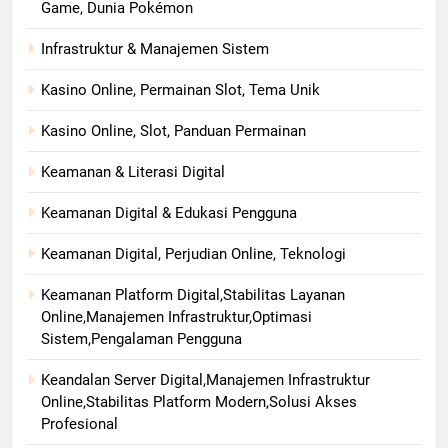
Game, Dunia Pokémon
Infrastruktur & Manajemen Sistem
Kasino Online, Permainan Slot, Tema Unik
Kasino Online, Slot, Panduan Permainan
Keamanan & Literasi Digital
Keamanan Digital & Edukasi Pengguna
Keamanan Digital, Perjudian Online, Teknologi
Keamanan Platform Digital,Stabilitas Layanan
Online,Manajemen Infrastruktur,Optimasi
Sistem,Pengalaman Pengguna
Keandalan Server Digital,Manajemen Infrastruktur
Online,Stabilitas Platform Modern,Solusi Akses
Profesional