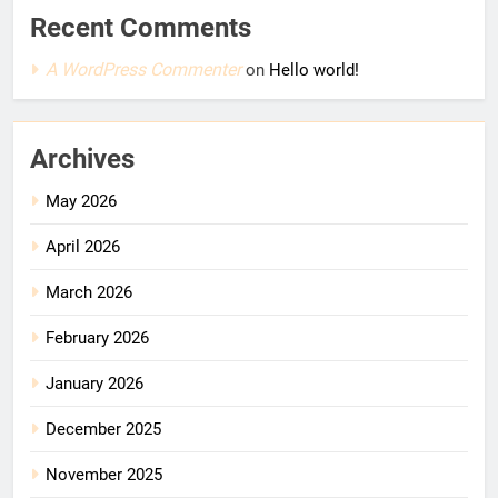
Recent Comments
A WordPress Commenter
on
Hello world!
Archives
May 2026
April 2026
March 2026
February 2026
January 2026
December 2025
November 2025