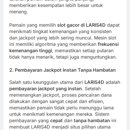
memberikan kesempatan lebih besar untuk
menang.
Pemain yang memilih
slot gacor di LARIS4D
dapat
menikmati tingkat kemenangan yang konsisten
dan jackpot yang lebih sering muncul. Mesin slot
ini memiliki algoritma yang memberikan
frekuensi
kemenangan tinggi
, memastikan setiap putaran
tidak hanya menarik, tetapi juga menguntungkan.
2.
Pembayaran Jackpot Instan Tanpa Hambatan
Salah satu keunggulan utama dari
LARIS4D
adalah
pembayaran jackpot yang instan
. Setelah
memenangkan jackpot, proses pencairan dana
dilakukan dengan sangat cepat dan efisien,
memastikan pemain tidak perlu menunggu lama
untuk menikmati kemenangan mereka. Sistem
pembayaran yang
cepat
dan
tanpa hambatan
ini
membuat LARIS4D menjadi situs pilihan utama