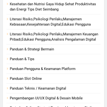
Kesehatan dan Nutrisi Gaya Hidup Sehat Produktivitas
dan Energi Tips Diet Seimbang
Literasi Risiko,Psikologi Perilaku,Manajemen
Kebiasaan,Kesejahteraan Digital,Edukasi Pengguna
Literasi Risiko,Psikologi Perilaku,Manajemen Keuangan
Pribadi,Edukasi Pengguna,Analisis Pengalaman Digital
Panduan & Strategi Bermain
Panduan & Tips
Panduan Pengguna & Keamanan Platform
Panduan Slot Online
Panduan Teknis / Keamanan Digital
Pengembangan UI/UX Digital & Desain Mobile