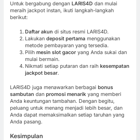
Untuk bergabung dengan
LARIS4D
dan mulai
meraih jackpot instan, ikuti langkah-langkah
berikut:
Daftar akun
di situs resmi LARIS4D.
Lakukan
deposit pertama
menggunakan
metode pembayaran yang tersedia.
Pilih
mesin slot gacor
yang Anda sukai dan
mulai bermain.
Nikmati setiap putaran dan raih
kesempatan
jackpot besar
.
LARIS4D juga menawarkan berbagai
bonus
sambutan
dan
promosi menarik
yang memberi
Anda keuntungan tambahan. Dengan begitu,
peluang untuk menang menjadi lebih besar, dan
Anda dapat memaksimalkan setiap taruhan yang
Anda pasang.
Kesimpulan