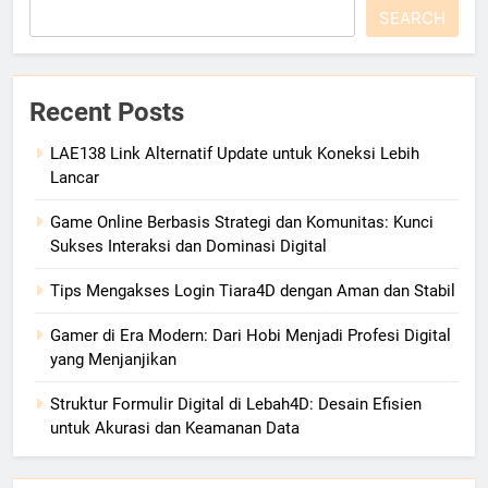
SEARCH
Recent Posts
LAE138 Link Alternatif Update untuk Koneksi Lebih
Lancar
Game Online Berbasis Strategi dan Komunitas: Kunci
Sukses Interaksi dan Dominasi Digital
Tips Mengakses Login Tiara4D dengan Aman dan Stabil
Gamer di Era Modern: Dari Hobi Menjadi Profesi Digital
yang Menjanjikan
Struktur Formulir Digital di Lebah4D: Desain Efisien
untuk Akurasi dan Keamanan Data