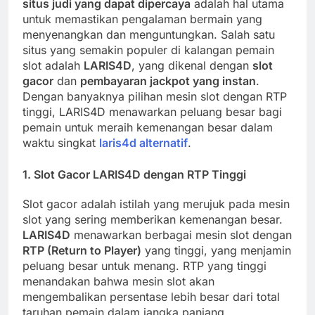
situs judi yang dapat dipercaya
adalah hal utama
untuk memastikan pengalaman bermain yang
menyenangkan dan menguntungkan. Salah satu
situs yang semakin populer di kalangan pemain
slot adalah
LARIS4D
, yang dikenal dengan
slot
gacor
dan
pembayaran jackpot yang instan
.
Dengan banyaknya pilihan mesin slot dengan RTP
tinggi, LARIS4D menawarkan peluang besar bagi
pemain untuk meraih kemenangan besar dalam
waktu singkat
laris4d alternatif
.
1.
Slot Gacor LARIS4D dengan RTP Tinggi
Slot gacor adalah istilah yang merujuk pada mesin
slot yang sering memberikan kemenangan besar.
LARIS4D
menawarkan berbagai mesin slot dengan
RTP (Return to Player)
yang tinggi, yang menjamin
peluang besar untuk menang. RTP yang tinggi
menandakan bahwa mesin slot akan
mengembalikan persentase lebih besar dari total
taruhan pemain dalam jangka panjang,