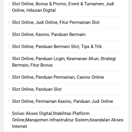
Slot Online, Bonus & Promo, Event & Turnamen, Judi
Online, Hiburan Digital
Slot Online, Judi Online, Fitur Permainan Slot
Slot Online, Kasino, Panduan Bermain
Slot Online, Panduan Bermain Slot, Tips & Trik
Slot Online, Panduan Login, Keamanan Akun, Strategi
Bermain, Fitur Bonus
Slot Online, Panduan Permainan, Casino Online
Slot Online, Panduan Slot
Slot Online, Permainan Kasino, Panduan Judi Online
Solusi Akses Digital,Stabilitas Platform
Online,Manajemen Infrastruktur Sistem,Keandalan Akses
Internet