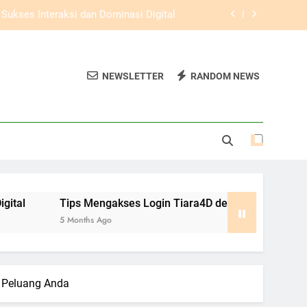
Sukses Interaksi dan Dominasi Digital
Login Tiara4D dengan Aman dan Stabil
njadi Profesi Digital yang Menjanjikan
NEWSLETTER
RANDOM NEWS
tif Update untuk Koneksi Lebih Lancar
Sukses Interaksi dan Dominasi Digital
Login Tiara4D dengan Aman dan Stabil
njadi Profesi Digital yang Menjanjikan
Tips Mengakses Login Tiara4D dengan Aman dan Stabil
5 Months Ago
 Peluang Anda