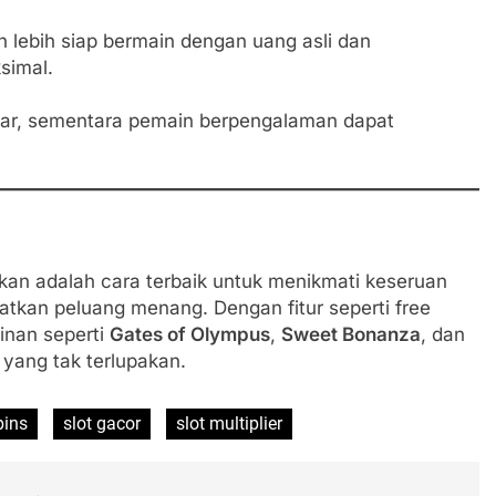
lebih siap bermain dengan uang asli dan
simal.
ar, sementara pemain berpengalaman dapat
kan adalah cara terbaik untuk menikmati keseruan
tkan peluang menang. Dengan fitur seperti free
ainan seperti
Gates of Olympus
,
Sweet Bonanza
, dan
ang tak terlupakan.
pins
slot gacor
slot multiplier