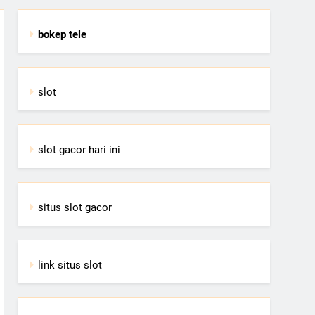
bokep tele
slot
slot gacor hari ini
situs slot gacor
link situs slot