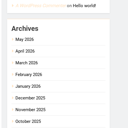
A WordPress Commenter
on
Hello world!
Archives
May 2026
April 2026
March 2026
February 2026
January 2026
December 2025
November 2025
October 2025