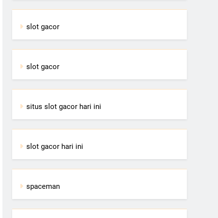
slot gacor
slot gacor
situs slot gacor hari ini
slot gacor hari ini
spaceman