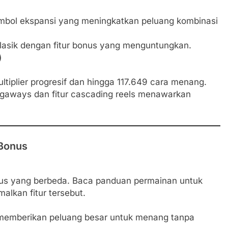
mbol ekspansi yang meningkatkan peluang kombinasi
asik dengan fitur bonus yang menguntungkan.
)
tiplier progresif dan hingga 117.649 cara menang.
ways dan fitur cascading reels menawarkan
 Bonus
bonus yang berbeda. Baca panduan permainan untuk
kan fitur tersebut.
li memberikan peluang besar untuk menang tanpa