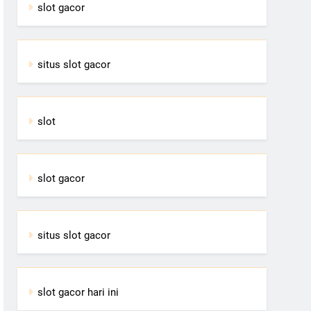
slot gacor
situs slot gacor
slot
slot gacor
situs slot gacor
slot gacor hari ini