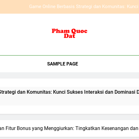
Game Online Berbasis Strategi dan Komunitas: Kunci 
Tips Mengakses 
Gamer di Era Modern: Dari Hobi Me
m Quoc Dat
LAE138 Link Alterna
rya Fotografi Inspiratif Dari Pham Quoc Dat.
Game Online Berbasis Strategi dan Komunitas: Kunci 
SAMPLE PAGE
Tips Mengakses 
Gamer di Era Modern: Dari Hobi Me
omunitas: Kunci Sukses Interaksi dan Dominasi Digital
an Fitur Bonus yang Menggiurkan: Tingkatkan Kesenangan dan