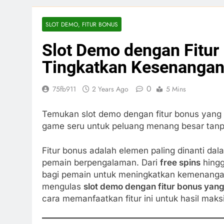
SLOT DEMO, FITUR BONUS
Slot Demo dengan Fitur
Tingkatkan Kesenangan
0
75fb911
2 Years Ago
5 Mins
Temukan slot demo dengan fitur bonus yang me
game seru untuk peluang menang besar tanpa
Fitur bonus adalah elemen paling dinanti da
pemain berpengalaman. Dari
free spins
hing
bagi pemain untuk meningkatkan kemenangan s
mengulas
slot demo dengan fitur bonus yan
cara memanfaatkan fitur ini untuk hasil maks