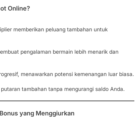
ot Online?
ltiplier memberikan peluang tambahan untuk
 membuat pengalaman bermain lebih menarik dan
progresif, menawarkan potensi kemenangan luar biasa.
an putaran tambahan tanpa mengurangi saldo Anda.
 Bonus yang Menggiurkan