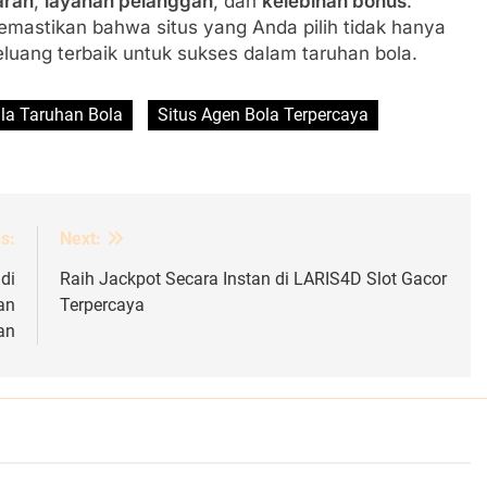
aran
,
layanan pelanggan
, dan
kelebihan bonus
.
emastikan bahwa situs yang Anda pilih tidak hanya
luang terbaik untuk sukses dalam taruhan bola.
la Taruhan Bola
Situs Agen Bola Terpercaya
s:
Next:
di
Raih Jackpot Secara Instan di LARIS4D Slot Gacor
an
Terpercaya
an