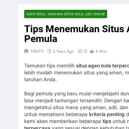
AGEN BOLA, TARUHAN SEPAK BOLA, JUDI ONLINE
Tips Menemukan Situs 
Pemula
0
75fb911
2 Years Ago
8 Mins
Temukan tips memilih
situs agen bola terper
lebih mudah menemukan situs yang aman, m
taruhan Anda.
Bagi pemula yang baru mulai menjelajahi duni
bisa menjadi tantangan tersendiri. Dengan ba
mengetahui situs mana yang aman, adil, dan 
untuk memahami beberapa
kriteria penting
d
kami akan memberikan beberapa
tips
untuk 
terpercaya
yang sesuai dengan kebutuhan t