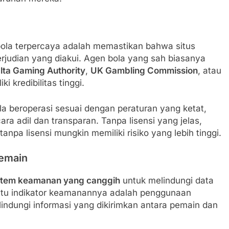
bola terpercaya adalah memastikan bahwa situs
perjudian yang diakui. Agen bola yang sah biasanya
lta Gaming Authority
,
UK Gambling Commission
, atau
 kredibilitas tinggi.
la beroperasi sesuai dengan peraturan yang ketat,
ra adil dan transparan. Tanpa lisensi yang jelas,
anpa lisensi mungkin memiliki risiko yang lebih tinggi.
Pemain
stem keamanan yang canggih
untuk melindungi data
 satu indikator keamanannya adalah penggunaan
indungi informasi yang dikirimkan antara pemain dan