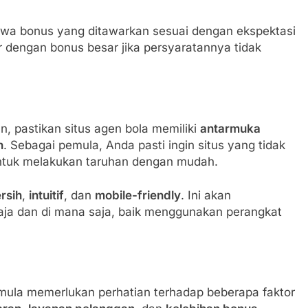
wa bonus yang ditawarkan sesuai dengan ekspektasi
ur dengan bonus besar jika persyaratannya tidak
 pastikan situs agen bola memiliki
antarmuka
n
. Sebagai pemula, Anda pasti ingin situs yang tidak
uk melakukan taruhan dengan mudah.
rsih
,
intuitif
, dan
mobile-friendly
. Ini akan
ja dan di mana saja, baik menggunakan perangkat
ula memerlukan perhatian terhadap beberapa faktor