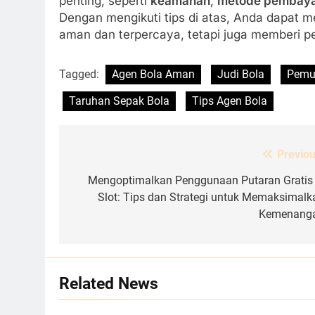
penting, seperti
keamanan
,
metode pembay
Dengan mengikuti tips di atas, Anda dapat m
aman dan terpercaya, tetapi juga memberi pe
Tagged:
Agen Bola Aman
Judi Bola
Pemu
Taruhan Sepak Bola
Tips Agen Bola
Previou
Post
navigation
Mengoptimalkan Penggunaan Putaran Gratis 
Slot: Tips dan Strategi untuk Memaksimalk
Kemenang
Related News