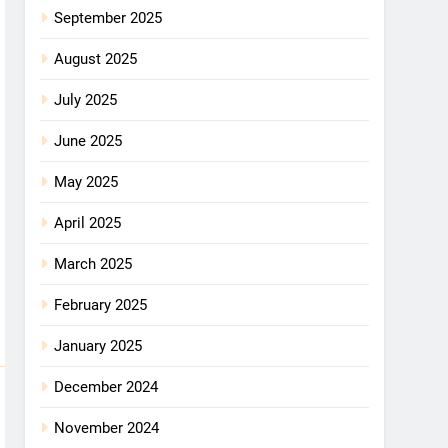
September 2025
August 2025
July 2025
June 2025
May 2025
April 2025
March 2025
February 2025
January 2025
December 2024
November 2024