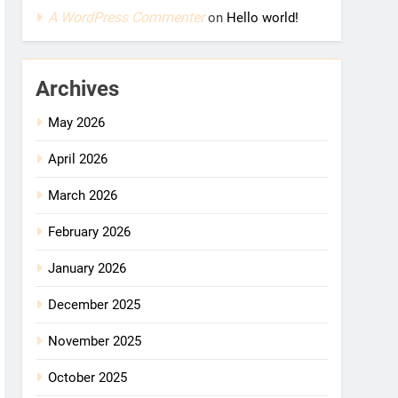
A WordPress Commenter
on
Hello world!
Archives
May 2026
April 2026
March 2026
February 2026
January 2026
December 2025
November 2025
October 2025