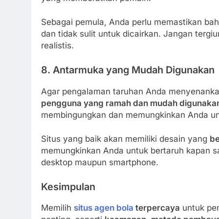
Sebagai pemula, Anda perlu memastikan bah
dan tidak sulit untuk dicairkan. Jangan tergi
realistis.
8.
Antarmuka yang Mudah Digunakan
Agar pengalaman taruhan Anda menyenankan,
pengguna yang ramah dan mudah digunaka
membingungkan dan memungkinkan Anda unt
Situs yang baik akan memiliki desain yang
be
memungkinkan Anda untuk bertaruh kapan sa
desktop maupun smartphone.
Kesimpulan
Memilih
situs agen bola
terpercaya
untuk pem