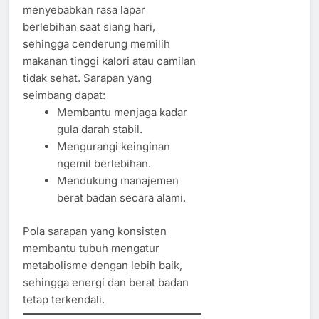
menyebabkan rasa lapar
berlebihan saat siang hari,
sehingga cenderung memilih
makanan tinggi kalori atau camilan
tidak sehat. Sarapan yang
seimbang dapat:
Membantu menjaga kadar
gula darah stabil.
Mengurangi keinginan
ngemil berlebihan.
Mendukung manajemen
berat badan secara alami.
Pola sarapan yang konsisten
membantu tubuh mengatur
metabolisme dengan lebih baik,
sehingga energi dan berat badan
tetap terkendali.