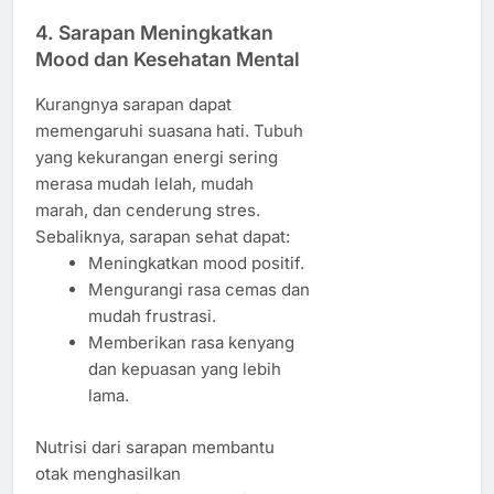
4. Sarapan Meningkatkan
Mood dan Kesehatan Mental
Kurangnya sarapan dapat
memengaruhi suasana hati. Tubuh
yang kekurangan energi sering
merasa mudah lelah, mudah
marah, dan cenderung stres.
Sebaliknya, sarapan sehat dapat:
Meningkatkan mood positif.
Mengurangi rasa cemas dan
mudah frustrasi.
Memberikan rasa kenyang
dan kepuasan yang lebih
lama.
Nutrisi dari sarapan membantu
otak menghasilkan