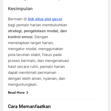
Kesimpulan
Bermain di
link situs slot gacor
bagi pemain harian membutuhkan
strategi, pengelolaan modal, dan
kontrol emosi
. Dengan
menetapkan target harian,
mengatur modal, menggunakan
pola taruhan stabil, fokus pada
proses bermain, dan mengevaluasi
hasil secara rutin, pemain harian
dapat menikmati permainan
dengan lebih aman, nyaman, dan
menguntungkan.
Read More
Cara Memanfaatkan