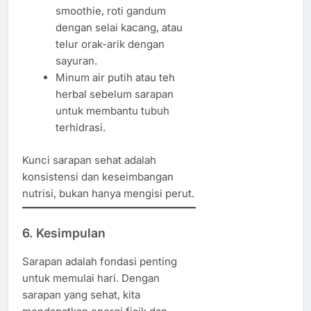
smoothie, roti gandum
dengan selai kacang, atau
telur orak-arik dengan
sayuran.
Minum air putih atau teh
herbal sebelum sarapan
untuk membantu tubuh
terhidrasi.
Kunci sarapan sehat adalah
konsistensi dan keseimbangan
nutrisi, bukan hanya mengisi perut.
6. Kesimpulan
Sarapan adalah fondasi penting
untuk memulai hari. Dengan
sarapan yang sehat, kita