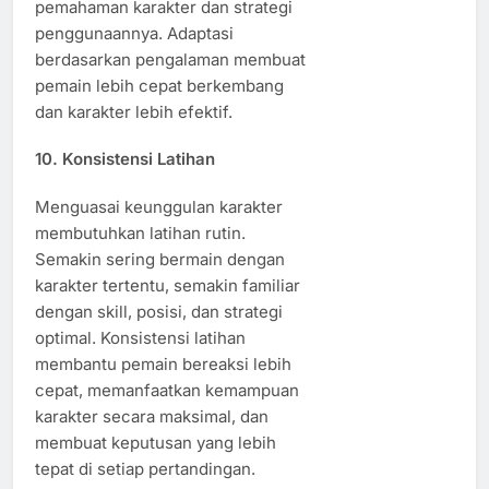
pemahaman karakter dan strategi
penggunaannya. Adaptasi
berdasarkan pengalaman membuat
pemain lebih cepat berkembang
dan karakter lebih efektif.
10. Konsistensi Latihan
Menguasai keunggulan karakter
membutuhkan latihan rutin.
Semakin sering bermain dengan
karakter tertentu, semakin familiar
dengan skill, posisi, dan strategi
optimal. Konsistensi latihan
membantu pemain bereaksi lebih
cepat, memanfaatkan kemampuan
karakter secara maksimal, dan
membuat keputusan yang lebih
tepat di setiap pertandingan.