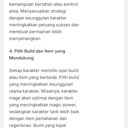
kemampuan bertahan atau kontrol
area. Menyesuaikan strategi
dengan keunggulan karakter
meningkatkan peluang sukses dan
membuat permainan lebih
menyenangkan.
4. Pilih Build dan Item yang
Mendukung
Setiap karakter memiliki opsi build
atau item yang berbeda. Pilih build
yang meningkatkan keunggulan
utama karakter. Misalnya, karakter
mage akan optimal dengan item
yang meningkatkan magic power,
sedangkan karakter tank lebih baik
dengan item pertahanan dan
regenerasi. Build yang tepat