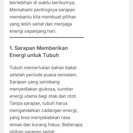
berlebihan di waktu berikutnya.
Memahami pentingnya sarapan
membantu kita membuat pilihan
yang lebih sehat dan menjaga
energi sepanjang hari.
1. Sarapan Memberikan
Energi untuk Tubuh
Tubuh memerlukan bahan bakar
setelah periode puasa semalam.
Sarapan yang seimbang
menyediakan glukosa, sumber
energi utama bagi otak dan otot.
Tanpa sarapan, tubuh harus
mengandalkan cadangan energi,
yang bisa menyebabkan rasa
lemas dan kurang fokus. Beberapa
pilihan sarapan sehat: