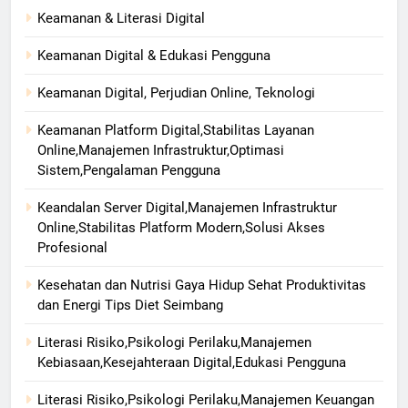
Keamanan & Literasi Digital
Keamanan Digital & Edukasi Pengguna
Keamanan Digital, Perjudian Online, Teknologi
Keamanan Platform Digital,Stabilitas Layanan
Online,Manajemen Infrastruktur,Optimasi
Sistem,Pengalaman Pengguna
Keandalan Server Digital,Manajemen Infrastruktur
Online,Stabilitas Platform Modern,Solusi Akses
Profesional
Kesehatan dan Nutrisi Gaya Hidup Sehat Produktivitas
dan Energi Tips Diet Seimbang
Literasi Risiko,Psikologi Perilaku,Manajemen
Kebiasaan,Kesejahteraan Digital,Edukasi Pengguna
Literasi Risiko,Psikologi Perilaku,Manajemen Keuangan