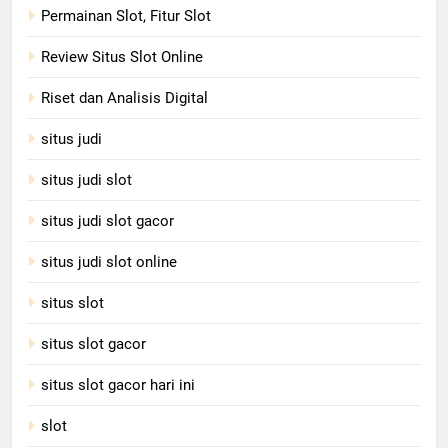
Permainan Slot, Fitur Slot
Review Situs Slot Online
Riset dan Analisis Digital
situs judi
situs judi slot
situs judi slot gacor
situs judi slot online
situs slot
situs slot gacor
situs slot gacor hari ini
slot