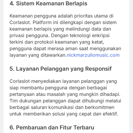
4.
Sistem Keamanan Berlapis
Keamanan pengguna adalah prioritas utama di
Corlaslot. Platform ini dilengkapi dengan sistem
keamanan berlapis yang melindungi data dan
privasi pengguna. Dengan teknologi enkripsi
terkini dan protokol keamanan yang ketat,
pengguna dapat merasa aman saat menggunakan
layanan yang ditawarkan.
nickmarzullomusic.com
5.
Layanan Pelanggan yang Responsif
Corlaslot menyediakan layanan pelanggan yang
siap membantu pengguna dengan berbagai
pertanyaan atau masalah yang mungkin dihadapi.
Tim dukungan pelanggan dapat dihubungi melalui
berbagai saluran komunikasi dan berkomitmen
untuk memberikan solusi yang cepat dan efektif.
6.
Pembaruan dan Fitur Terbaru