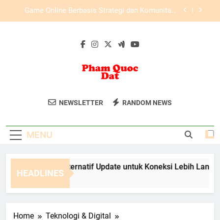
Skip
Game Online Berbasis Strategi dan Komunitas:
to
Kunci Sukses Interaksi dan Dominasi Digital
content
Tips Mengakses Login Tiara4D dengan Aman dan
Stabil
Gamer di Era Modern: Dari Hobi Menjadi Profesi
Digital yang Menjanjikan
LAE138 Link Alternatif Update untuk Koneksi
Lebih Lancar
Pham Quoc Dat
Nikmati Karya Fotografi Inspiratif Dari
Game Online Berbasis Strategi dan Komunitas:
NEWSLETTER
RANDOM NEWS
Kunci Sukses Interaksi dan Dominasi Digital
Pham Quoc Dat.
Tips Mengakses Login Tiara4D dengan Aman dan
Stabil
MENU
Gamer di Era Modern: Dari Hobi Menjadi Profesi
Digital yang Menjanjikan
LAE138 Link Alternatif Update untuk Koneksi Lebih Lancar
HEADLINES
3 Months Ago
Home
Teknologi & Digital