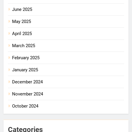
June 2025
May 2025
April 2025
March 2025
February 2025
January 2025
December 2024
November 2024
October 2024
Categories