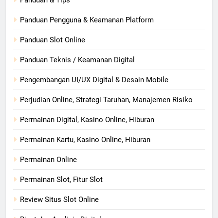
Panduan & Tips
Panduan Pengguna & Keamanan Platform
Panduan Slot Online
Panduan Teknis / Keamanan Digital
Pengembangan UI/UX Digital & Desain Mobile
Perjudian Online, Strategi Taruhan, Manajemen Risiko
Permainan Digital, Kasino Online, Hiburan
Permainan Kartu, Kasino Online, Hiburan
Permainan Online
Permainan Slot, Fitur Slot
Review Situs Slot Online