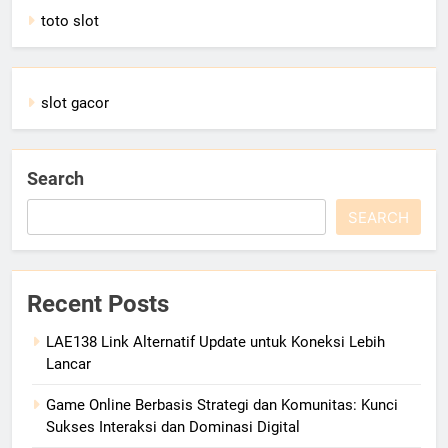
toto slot
slot gacor
Search
SEARCH
Recent Posts
LAE138 Link Alternatif Update untuk Koneksi Lebih
Lancar
Game Online Berbasis Strategi dan Komunitas: Kunci
Sukses Interaksi dan Dominasi Digital