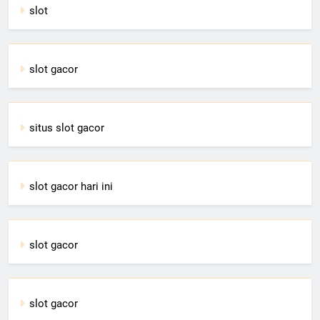
slot
slot gacor
situs slot gacor
slot gacor hari ini
slot gacor
slot gacor