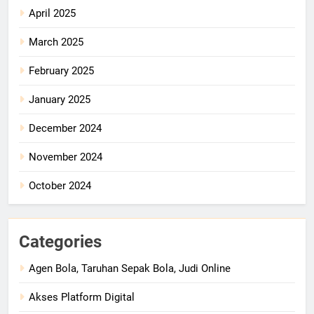
April 2025
March 2025
February 2025
January 2025
December 2024
November 2024
October 2024
Categories
Agen Bola, Taruhan Sepak Bola, Judi Online
Akses Platform Digital