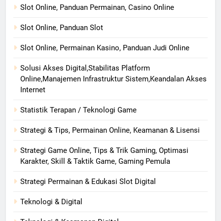
Slot Online, Panduan Permainan, Casino Online
Slot Online, Panduan Slot
Slot Online, Permainan Kasino, Panduan Judi Online
Solusi Akses Digital,Stabilitas Platform
Online,Manajemen Infrastruktur Sistem,Keandalan Akses
Internet
Statistik Terapan / Teknologi Game
Strategi & Tips, Permainan Online, Keamanan & Lisensi
Strategi Game Online, Tips & Trik Gaming, Optimasi
Karakter, Skill & Taktik Game, Gaming Pemula
Strategi Permainan & Edukasi Slot Digital
Teknologi & Digital