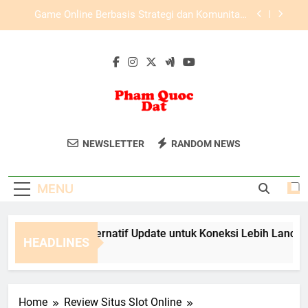
Skip
Game Online Berbasis Strategi dan Komunitas:
to
Kunci Sukses Interaksi dan Dominasi Digital
content
Tips Mengakses Login Tiara4D dengan Aman dan
Stabil
Gamer di Era Modern: Dari Hobi Menjadi Profesi
Digital yang Menjanjikan
LAE138 Link Alternatif Update untuk Koneksi
Lebih Lancar
Pham Quoc Dat
Game Online Berbasis Strategi dan Komunitas:
Nikmati Karya Fotografi Inspiratif Dari
NEWSLETTER
RANDOM NEWS
Kunci Sukses Interaksi dan Dominasi Digital
Pham Quoc Dat.
Tips Mengakses Login Tiara4D dengan Aman dan
Stabil
MENU
Gamer di Era Modern: Dari Hobi Menjadi Profesi
Digital yang Menjanjikan
LAE138 Link Alternatif Update untuk Koneksi Lebih Lancar
HEADLINES
3 Months Ago
Home
Review Situs Slot Online