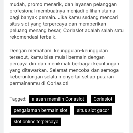
mudah, promo menarik, dan layanan pelanggan
profesional membuatnya menjadi pilihan utama
bagi banyak pemain. Jika kamu sedang mencari
situs slot yang terpercaya dan memberikan
peluang menang besar, Corlaslot adalah salah satu
rekomendasi terbaik.
Dengan memahami keunggulan-keunggulan
tersebut, kamu bisa mulai bermain dengan
percaya diri dan menikmati berbagai keuntungan
yang ditawarkan. Selamat mencoba dan semoga
keberuntungan selalu menyertai setiap putaran
permainanmu di Corlaslot!
Tagged:
alasan memilih Corlaslot
Corlaslot
pengalaman bermain slot
situs slot gacor
slot online terpercaya