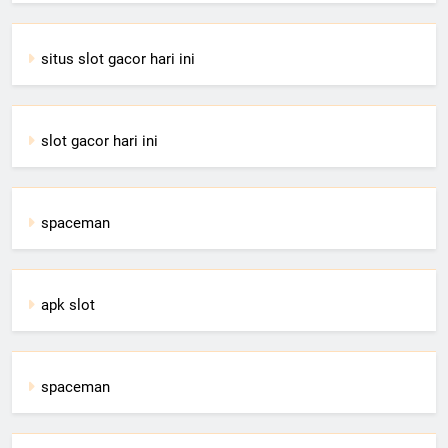
situs slot gacor hari ini
slot gacor hari ini
spaceman
apk slot
spaceman