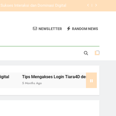
Sukses Interaksi dan Dominasi Digital
Login Tiara4D dengan Aman dan Stabil
njadi Profesi Digital yang Menjanjikan
NEWSLETTER
RANDOM NEWS
tif Update untuk Koneksi Lebih Lancar
Sukses Interaksi dan Dominasi Digital
Login Tiara4D dengan Aman dan Stabil
njadi Profesi Digital yang Menjanjikan
Tips Mengakses Login Tiara4D dengan Aman dan Stabil
5 Months Ago