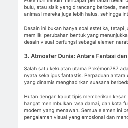
Pokémon sendiri mendapat perhatian besar dari
bulu, atau sisik yang dirancang berbeda, m
animasi mereka juga lebih halus, sehingga in
Desain ini bukan hanya soal estetika, tetap
memiliki perubahan bentuk yang menunjukkan
desain visual berfungsi sebagai elemen narat
3. Atmosfer Dunia: Antara Fantasi da
Salah satu kekuatan utama Pokémon787 ad
nyata sekaligus fantastis. Perpaduan antara
yang dinamis menghadirkan suasana berbeda 
Hutan dengan kabut tipis memberikan kesan
hangat menimbulkan rasa damai, dan kota f
modern yang menawan. Semua elemen ini be
pengalaman visual yang emosional dan men