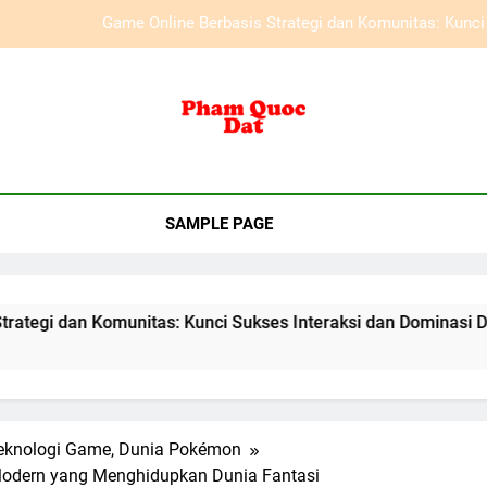
Game Online Berbasis Strategi dan Komunitas: Kunci 
Tips Mengakses 
Gamer di Era Modern: Dari Hobi Me
m Quoc Dat
LAE138 Link Alterna
rya Fotografi Inspiratif Dari Pham Quoc Dat.
Game Online Berbasis Strategi dan Komunitas: Kunci 
SAMPLE PAGE
Tips Mengakses 
Gamer di Era Modern: Dari Hobi Me
n Komunitas: Kunci Sukses Interaksi dan Dominasi Digital
 Teknologi Game, Dunia Pokémon
 Modern yang Menghidupkan Dunia Fantasi