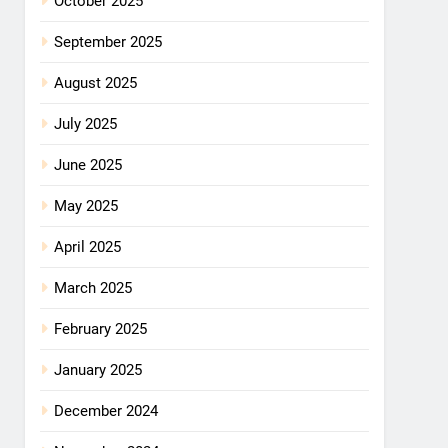
October 2025
September 2025
August 2025
July 2025
June 2025
May 2025
April 2025
March 2025
February 2025
January 2025
December 2024