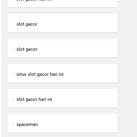
slot gacor
slot gacor
situs slot gacor hari ini
slot gacor hari ini
spaceman