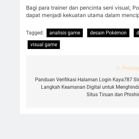
Bagi para trainer dan pencinta seni visual,
dapat menjadi kekuatan utama dalam mencip
Tagged:
analisis game
desain Pokémon
d
visual game
Previou
Post
navigation
Panduan Verifikasi Halaman Login Kaya787 Slo
Langkah Keamanan Digital untuk Menghinda
Situs Tiruan dan Phishi