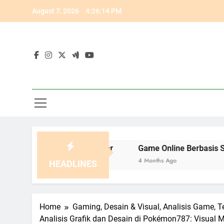
Skip
August 7, 2026
4:26:15 PM
to
content
Pha
Nikmati Ka
 Koneksi Lebih Lancar
Game Online Berbasis Strategi da
4 Months Ago
HEADLINES
Home
Gaming, Desain & Visual, Analisis Game,
Analisis Grafik dan Desain di Pokémon787: Visual