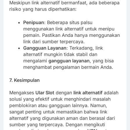
Meskipun link alternatif bermanfaat, ada beberapa
risiko yang harus diperhatikan:
Penipuan
: Beberapa situs palsu
menggunakan link alternatif untuk menipu
pemain. Pastikan Anda hanya menggunakan
link dari sumber terpercaya.
Gangguan Layanan
: Terkadang, link
alternatif mungkin tidak stabil dan
mengalami
gangguan layanan
, yang bisa
menghambat pengalaman bermain Anda.
7.
Kesimpulan
Mengakses
Ular Slot
dengan
link alternatif
adalah
solusi yang efektif untuk menghindari masalah
pemblokiran atau gangguan lainnya. Namun,
sangat penting untuk memastikan bahwa link
alternatif yang digunakan aman dan berasal dari
sumber yang terpercaya. Dengan mengikuti