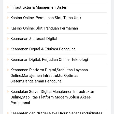
Infrastruktur & Manajemen Sistem
Kasino Online, Permainan Slot, Tema Unik
Kasino Online, Slot, Panduan Permainan
Keamanan & Literasi Digital
Keamanan Digital & Edukasi Pengguna
Keamanan Digital, Perjudian Online, Teknologi
Keamanan Platform Digital,Stabilitas Layanan
Online,Manajemen Infrastruktur,Optimasi
Sistem,Pengalaman Pengguna
Keandalan Server Digital,Manajemen Infrastruktur
Online,Stabilitas Platform Modern,Solusi Akses
Profesional
Kesehatan dan Nutrisi Gaya Hidup Sehat Produktivitas