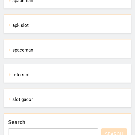
spaceman
apk slot
spaceman
toto slot
slot gacor
Search
SEARCH