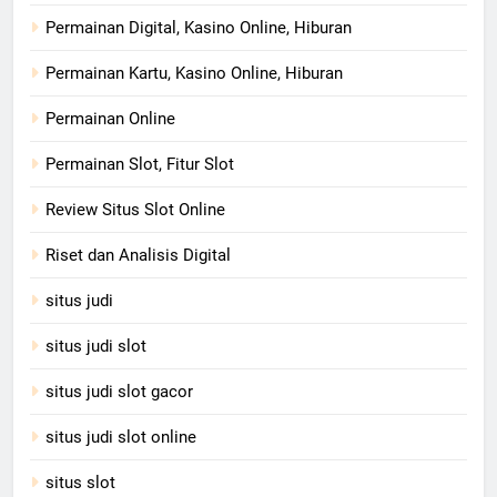
Permainan Digital, Kasino Online, Hiburan
Permainan Kartu, Kasino Online, Hiburan
Permainan Online
Permainan Slot, Fitur Slot
Review Situs Slot Online
Riset dan Analisis Digital
situs judi
situs judi slot
situs judi slot gacor
situs judi slot online
situs slot