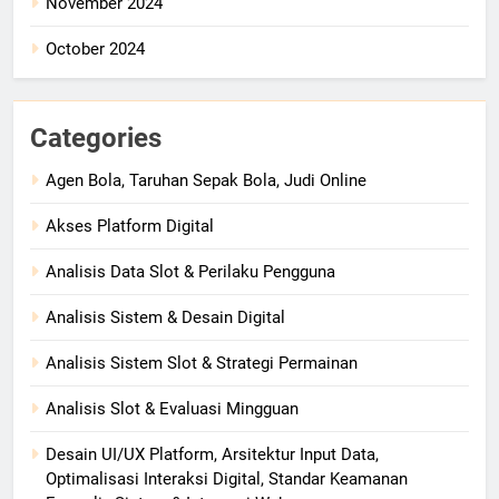
November 2024
October 2024
Categories
Agen Bola, Taruhan Sepak Bola, Judi Online
Akses Platform Digital
Analisis Data Slot & Perilaku Pengguna
Analisis Sistem & Desain Digital
Analisis Sistem Slot & Strategi Permainan
Analisis Slot & Evaluasi Mingguan
Desain UI/UX Platform, Arsitektur Input Data,
Optimalisasi Interaksi Digital, Standar Keamanan