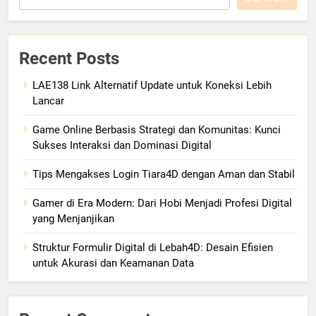
Recent Posts
LAE138 Link Alternatif Update untuk Koneksi Lebih
Lancar
Game Online Berbasis Strategi dan Komunitas: Kunci
Sukses Interaksi dan Dominasi Digital
Tips Mengakses Login Tiara4D dengan Aman dan Stabil
Gamer di Era Modern: Dari Hobi Menjadi Profesi Digital
yang Menjanjikan
Struktur Formulir Digital di Lebah4D: Desain Efisien
untuk Akurasi dan Keamanan Data