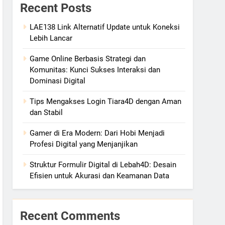
Recent Posts
LAE138 Link Alternatif Update untuk Koneksi
Lebih Lancar
Game Online Berbasis Strategi dan
Komunitas: Kunci Sukses Interaksi dan
Dominasi Digital
Tips Mengakses Login Tiara4D dengan Aman
dan Stabil
Gamer di Era Modern: Dari Hobi Menjadi
Profesi Digital yang Menjanjikan
Struktur Formulir Digital di Lebah4D: Desain
Efisien untuk Akurasi dan Keamanan Data
Recent Comments