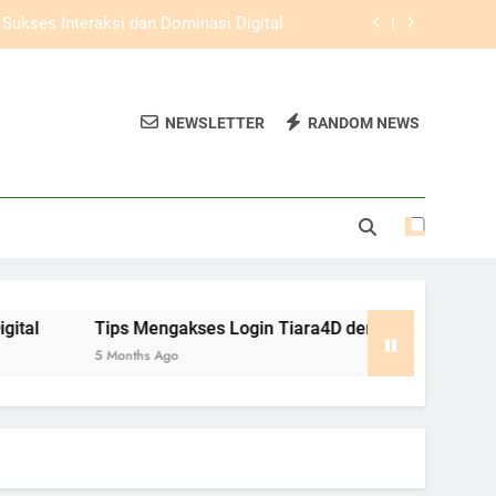
Sukses Interaksi dan Dominasi Digital
Login Tiara4D dengan Aman dan Stabil
njadi Profesi Digital yang Menjanjikan
NEWSLETTER
RANDOM NEWS
tif Update untuk Koneksi Lebih Lancar
Sukses Interaksi dan Dominasi Digital
Login Tiara4D dengan Aman dan Stabil
njadi Profesi Digital yang Menjanjikan
Tips Mengakses Login Tiara4D dengan Aman dan Stabil
5 Months Ago