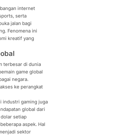
mbangan internet
sports, serta
uka jalan bagi
ng. Fenomena ini
mi kreatif yang
lobal
n terbesar di dunia
h pemain game global
bagai negara.
akses ke perangkat
i industri gaming juga
ndapatan global dari
dolar setiap
 beberapa aspek. Hal
enjadi sektor