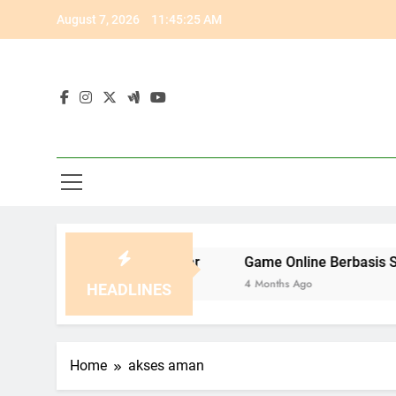
Skip
August 7, 2026
11:45:26 AM
to
content
Pha
Nikmati Ka
neksi Lebih Lancar
Game Online Berbasis Strategi dan K
4 Months Ago
HEADLINES
Home
akses aman