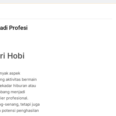
adi Profesi
ri Hobi
anyak aspek
g aktivitas bermain
ekadar hiburan atau
embang menjadi
er profesional.
g-senang, tetapi juga
n potensi penghasilan