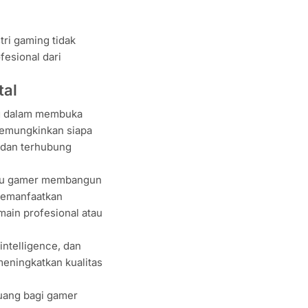
ri gaming tidak
esional dari
tal
g dalam membuka
 memungkinkan siapa
 dan terhubung
ntu gamer membangun
memanfaatkan
main profesional atau
 intelligence, dan
meningkatkan kualitas
luang bagi gamer