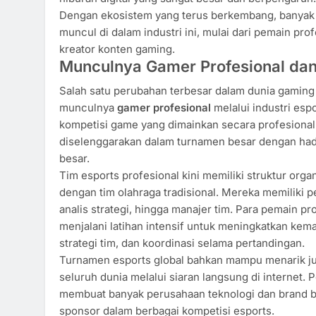
Dengan ekosistem yang terus berkembang, banyak 
muncul di dalam industri ini, mulai dari pemain pro
kreator konten gaming.
Munculnya Gamer Profesional dan
Salah satu perubahan terbesar dalam dunia gamin
munculnya
gamer profesional
melalui industri espo
kompetisi game yang dimainkan secara profesional 
diselenggarakan dalam turnamen besar dengan had
besar.
Tim esports profesional kini memiliki struktur orga
dengan tim olahraga tradisional. Mereka memiliki p
analis strategi, hingga manajer tim. Para pemain pr
menjalani latihan intensif untuk meningkatkan ke
strategi tim, dan koordinasi selama pertandingan.
Turnamen esports global bahkan mampu menarik ju
seluruh dunia melalui siaran langsung di internet. P
membuat banyak perusahaan teknologi dan brand be
sponsor dalam berbagai kompetisi esports.