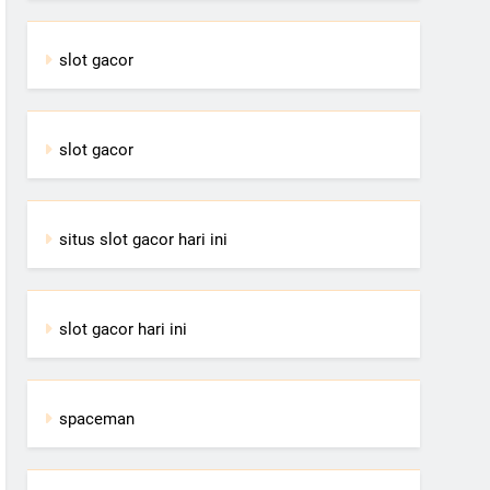
slot gacor
slot gacor
situs slot gacor hari ini
slot gacor hari ini
spaceman