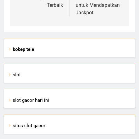
Terbaik
untuk Mendapatkan
Jackpot
bokep tele
slot
slot gacor hari ini
situs slot gacor