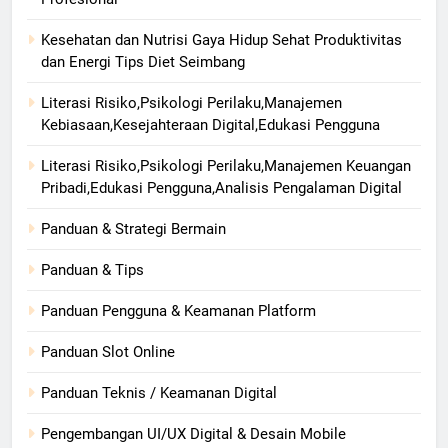
Kesehatan dan Nutrisi Gaya Hidup Sehat Produktivitas
dan Energi Tips Diet Seimbang
Literasi Risiko,Psikologi Perilaku,Manajemen
Kebiasaan,Kesejahteraan Digital,Edukasi Pengguna
Literasi Risiko,Psikologi Perilaku,Manajemen Keuangan
Pribadi,Edukasi Pengguna,Analisis Pengalaman Digital
Panduan & Strategi Bermain
Panduan & Tips
Panduan Pengguna & Keamanan Platform
Panduan Slot Online
Panduan Teknis / Keamanan Digital
Pengembangan UI/UX Digital & Desain Mobile