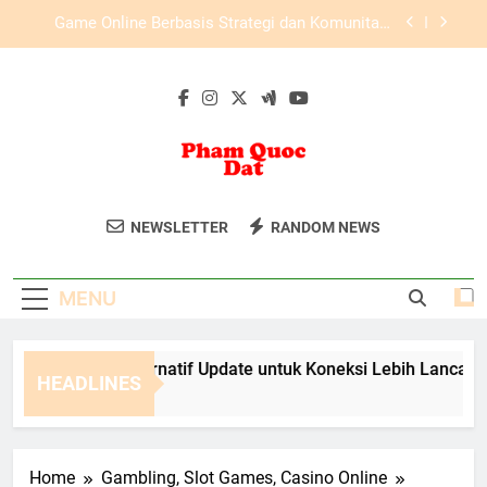
Skip
Tips Mengakses Login Tiara4D dengan Aman dan
to
Stabil
content
Gamer di Era Modern: Dari Hobi Menjadi Profesi
Digital yang Menjanjikan
LAE138 Link Alternatif Update untuk Koneksi
Lebih Lancar
Game Online Berbasis Strategi dan Komunitas:
Kunci Sukses Interaksi dan Dominasi Digital
Pham Quoc Dat
Nikmati Karya Fotografi Inspiratif Dari
Tips Mengakses Login Tiara4D dengan Aman dan
NEWSLETTER
RANDOM NEWS
Stabil
Pham Quoc Dat.
Gamer di Era Modern: Dari Hobi Menjadi Profesi
Digital yang Menjanjikan
MENU
AE138 Link Alternatif Update untuk Koneksi Lebih Lancar
HEADLINES
Months Ago
Home
Gambling, Slot Games, Casino Online