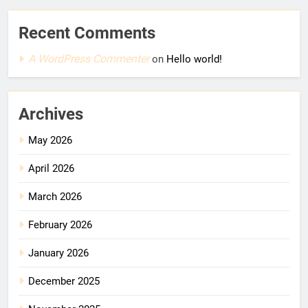
Recent Comments
A WordPress Commenter
on
Hello world!
Archives
May 2026
April 2026
March 2026
February 2026
January 2026
December 2025