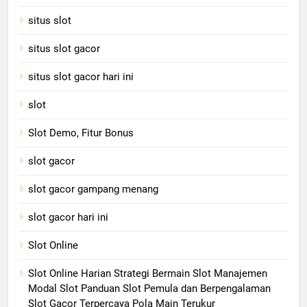
situs slot
situs slot gacor
situs slot gacor hari ini
slot
Slot Demo, Fitur Bonus
slot gacor
slot gacor gampang menang
slot gacor hari ini
Slot Online
Slot Online Harian Strategi Bermain Slot Manajemen
Modal Slot Panduan Slot Pemula dan Berpengalaman
Slot Gacor Terpercaya Pola Main Terukur