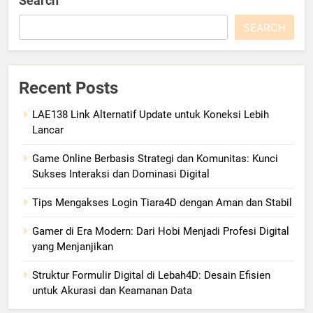
Search
SEARCH
Recent Posts
LAE138 Link Alternatif Update untuk Koneksi Lebih
Lancar
Game Online Berbasis Strategi dan Komunitas: Kunci
Sukses Interaksi dan Dominasi Digital
Tips Mengakses Login Tiara4D dengan Aman dan Stabil
Gamer di Era Modern: Dari Hobi Menjadi Profesi Digital
yang Menjanjikan
Struktur Formulir Digital di Lebah4D: Desain Efisien
untuk Akurasi dan Keamanan Data