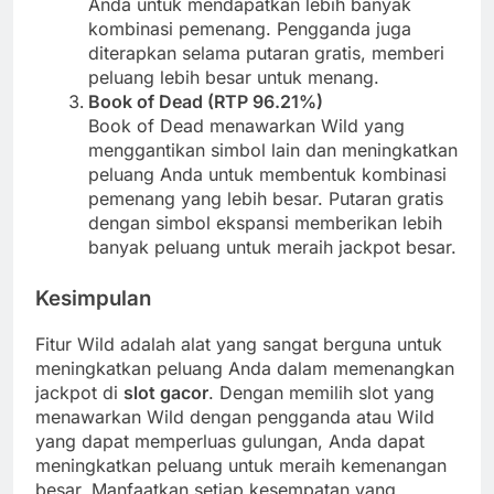
Anda untuk mendapatkan lebih banyak
kombinasi pemenang. Pengganda juga
diterapkan selama putaran gratis, memberi
peluang lebih besar untuk menang.
Book of Dead (RTP 96.21%)
Book of Dead menawarkan Wild yang
menggantikan simbol lain dan meningkatkan
peluang Anda untuk membentuk kombinasi
pemenang yang lebih besar. Putaran gratis
dengan simbol ekspansi memberikan lebih
banyak peluang untuk meraih jackpot besar.
Kesimpulan
Fitur Wild adalah alat yang sangat berguna untuk
meningkatkan peluang Anda dalam memenangkan
jackpot di
slot gacor
. Dengan memilih slot yang
menawarkan Wild dengan pengganda atau Wild
yang dapat memperluas gulungan, Anda dapat
meningkatkan peluang untuk meraih kemenangan
besar. Manfaatkan setiap kesempatan yang