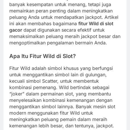
banyak kesempatan untuk menang, tetapi juga
memainkan peran penting dalam meningkatkan
peluang Anda untuk mendapatkan jackpot. Artikel
ini akan membahas bagaimana
fitur Wild di slot
gacor
dapat digunakan secara efektif untuk
memaksimalkan peluang meraih jackpot besar dan
mengoptimalkan pengalaman bermain Anda.
Apa Itu Fitur Wild di Slot?
Fitur Wild adalah simbol khusus yang berfungsi
untuk menggantikan simbol lain di gulungan,
kecuali simbol Scatter, untuk membentuk
kombinasi pemenang. Wild bertindak sebagai
“joker” dalam permainan slot, yang membantu
menyelesaikan kombinasi kemenangan dengan
menggantikan simbol lainnya. Banyak mesin slot
modern menggunakan fitur Wild untuk
meningkatkan peluang pemain dalam meraih
kemenangan lebih besar, dan tentunya, jackpot.