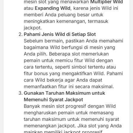
mesin slot yang menawarkan
Multiplier Wild
atau
Expanding Wild
, karena jenis Wild ini
memberi Anda peluang besar untuk
meningkatkan kemenangan, termasuk
jackpot.
Pahami Jenis Wild di Setiap Slot
Sebelum bermain, pastikan Anda memahami
bagaimana Wild berfungsi di mesin yang
Anda pilih. Beberapa slot memerlukan
pemain untuk memicu fitur Wild dengan
cara tertentu, seperti simbol tertentu atau
fitur bonus yang mengaktifkan Wild. Pahami
cara Wild bekerja agar Anda dapat
memanfaatkan fitur ini secara maksimal.
Gunakan Taruhan Maksimum untuk
Memenuhi Syarat Jackpot
Banyak mesin slot progresif dengan Wild
mengharuskan pemain untuk memasang
taruhan maksimum untuk memenuhi syarat
memenangkan jackpot. Jika slot yang Anda
mainkan memiliki jackpot progresif,