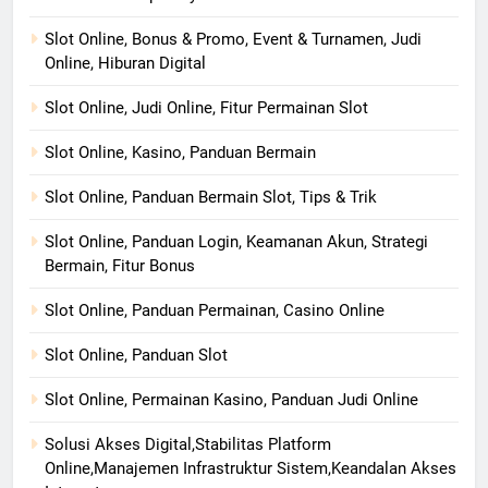
Slot Online, Bonus & Promo, Event & Turnamen, Judi
Online, Hiburan Digital
Slot Online, Judi Online, Fitur Permainan Slot
Slot Online, Kasino, Panduan Bermain
Slot Online, Panduan Bermain Slot, Tips & Trik
Slot Online, Panduan Login, Keamanan Akun, Strategi
Bermain, Fitur Bonus
Slot Online, Panduan Permainan, Casino Online
Slot Online, Panduan Slot
Slot Online, Permainan Kasino, Panduan Judi Online
Solusi Akses Digital,Stabilitas Platform
Online,Manajemen Infrastruktur Sistem,Keandalan Akses