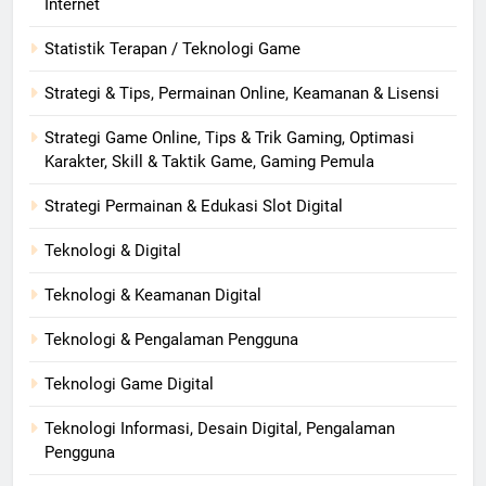
Internet
Statistik Terapan / Teknologi Game
Strategi & Tips, Permainan Online, Keamanan & Lisensi
Strategi Game Online, Tips & Trik Gaming, Optimasi
Karakter, Skill & Taktik Game, Gaming Pemula
Strategi Permainan & Edukasi Slot Digital
Teknologi & Digital
Teknologi & Keamanan Digital
Teknologi & Pengalaman Pengguna
Teknologi Game Digital
Teknologi Informasi, Desain Digital, Pengalaman
Pengguna