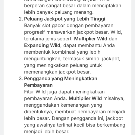
berperan sangat besar dalam menciptakan
lebih banyak peluang menang.
Peluang Jackpot yang Lebih Tinggi
Banyak slot gacor dengan pembayaran
progresif menawarkan jackpot besar. Wild,
terutama jenis seperti
Multiplier Wild
dan
Expanding Wild
, dapat membantu Anda
membentuk kombinasi yang lebih
menguntungkan, termasuk simbol jackpot,
yang meningkatkan peluang untuk
memenangkan jackpot besar.
Pengganda yang Meningkatkan
Pembayaran
Fitur Wild juga dapat meningkatkan
pembayaran Anda.
Multiplier Wild
misalnya,
menggandakan kemenangan yang
dibentuknya, membuat pembayaran menjadi
lebih besar. Dengan pengganda ini, jackpot
yang awalnya terlihat kecil bisa berkembang
menjadi lebih besar.