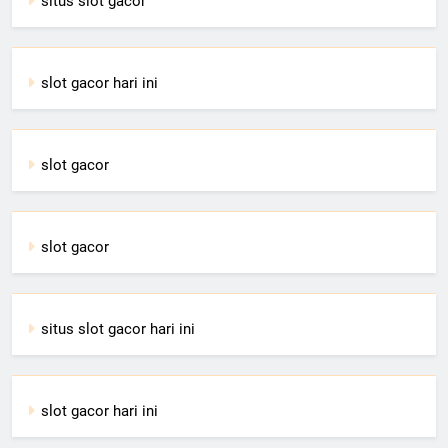
situs slot gacor
slot gacor hari ini
slot gacor
slot gacor
situs slot gacor hari ini
slot gacor hari ini