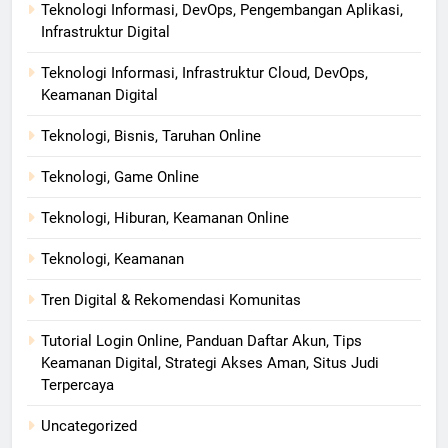
Teknologi Informasi, DevOps, Pengembangan Aplikasi,
Infrastruktur Digital
Teknologi Informasi, Infrastruktur Cloud, DevOps,
Keamanan Digital
Teknologi, Bisnis, Taruhan Online
Teknologi, Game Online
Teknologi, Hiburan, Keamanan Online
Teknologi, Keamanan
Tren Digital & Rekomendasi Komunitas
Tutorial Login Online, Panduan Daftar Akun, Tips
Keamanan Digital, Strategi Akses Aman, Situs Judi
Terpercaya
Uncategorized