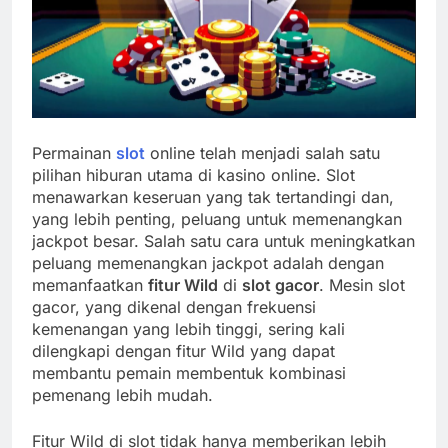
Permainan
slot
online telah menjadi salah satu
pilihan hiburan utama di kasino online. Slot
menawarkan keseruan yang tak tertandingi dan,
yang lebih penting, peluang untuk memenangkan
jackpot besar. Salah satu cara untuk meningkatkan
peluang memenangkan jackpot adalah dengan
memanfaatkan
fitur Wild
di
slot gacor
. Mesin slot
gacor, yang dikenal dengan frekuensi
kemenangan yang lebih tinggi, sering kali
dilengkapi dengan fitur Wild yang dapat
membantu pemain membentuk kombinasi
pemenang lebih mudah.
Fitur Wild di slot tidak hanya memberikan lebih