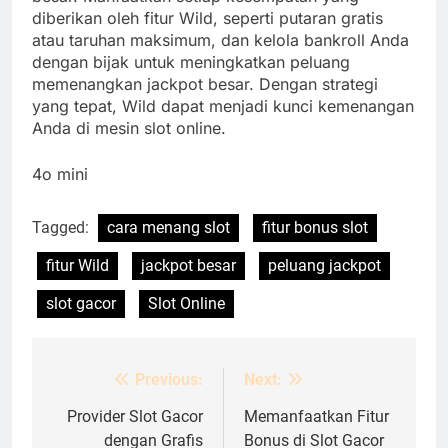
diberikan oleh fitur Wild, seperti putaran gratis
atau taruhan maksimum, dan kelola bankroll Anda
dengan bijak untuk meningkatkan peluang
memenangkan jackpot besar. Dengan strategi
yang tepat, Wild dapat menjadi kunci kemenangan
Anda di mesin slot online.
4o mini
Tagged:
cara menang slot
fitur bonus slot
fitur Wild
jackpot besar
peluang jackpot
slot gacor
Slot Online
Previous:
Next:
Post
navigation
Provider Slot Gacor
Memanfaatkan Fitur
dengan Grafis
Bonus di Slot Gacor