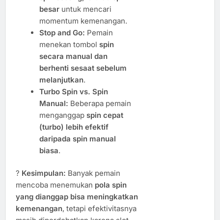
besar
untuk mencari
momentum kemenangan.
Stop and Go:
Pemain
menekan tombol
spin
secara manual dan
berhenti sesaat sebelum
melanjutkan
.
Turbo Spin vs. Spin
Manual:
Beberapa pemain
menganggap
spin cepat
(turbo) lebih efektif
daripada spin manual
biasa
.
?
Kesimpulan:
Banyak pemain
mencoba menemukan
pola spin
yang dianggap bisa meningkatkan
kemenangan
, tetapi efektivitasnya