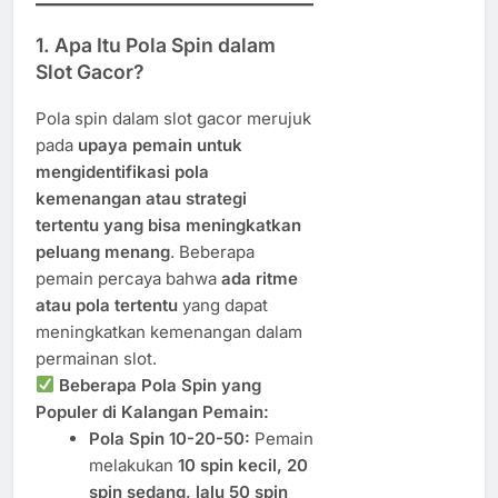
1. Apa Itu Pola Spin dalam
Slot Gacor?
Pola spin dalam slot gacor merujuk
pada
upaya pemain untuk
mengidentifikasi pola
kemenangan atau strategi
tertentu yang bisa meningkatkan
peluang menang
. Beberapa
pemain percaya bahwa
ada ritme
atau pola tertentu
yang dapat
meningkatkan kemenangan dalam
permainan slot.
Beberapa Pola Spin yang
Populer di Kalangan Pemain:
Pola Spin 10-20-50:
Pemain
melakukan
10 spin kecil, 20
spin sedang, lalu 50 spin