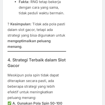
Fakta:
RNG tetap bekerja
dengan cara yang sama,
tidak peduli waktu bermain.
?
Kesimpulan:
Tidak ada pola pasti
dalam slot gacor, tetapi ada
strategi yang bisa digunakan untuk
mengoptimalkan peluang
menang
.
4. Strategi Terbaik dalam Slot
Gacor
Meskipun pola spin tidak dapat
diterapkan secara pasti, ada
beberapa strategi yang lebih
efektif untuk meningkatkan
peluang menang:
A. Gunakan Pola Spin 50-100