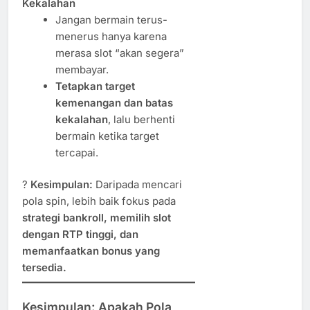
Kekalahan
Jangan bermain terus-
menerus hanya karena
merasa slot “akan segera”
membayar.
Tetapkan target
kemenangan dan batas
kekalahan
, lalu berhenti
bermain ketika target
tercapai.
?
Kesimpulan:
Daripada mencari
pola spin, lebih baik fokus pada
strategi bankroll, memilih slot
dengan RTP tinggi, dan
memanfaatkan bonus yang
tersedia.
Kesimpulan: Apakah Pola