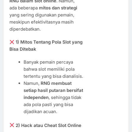
RNG dalam slot online
. Namun,
ada beberapa
mitos dan strategi
yang sering digunakan pemain,
meskipun efektivitasnya masih
diperdebatkan.
1) Mitos Tentang Pola Slot yang
Bisa Ditebak
Banyak pemain percaya
bahwa slot memiliki pola
tertentu yang bisa dianalisis.
Namun,
RNG membuat
setiap hasil putaran bersifat
independen
, sehingga tidak
ada pola pasti yang bisa
dijadikan acuan.
2) Hack atau Cheat Slot Online