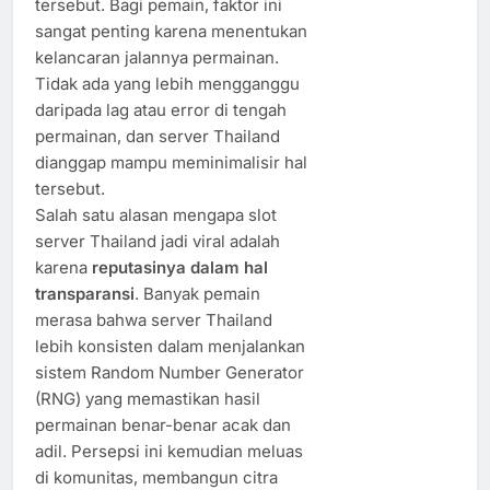
tersebut. Bagi pemain, faktor ini
sangat penting karena menentukan
kelancaran jalannya permainan.
Tidak ada yang lebih mengganggu
daripada lag atau error di tengah
permainan, dan server Thailand
dianggap mampu meminimalisir hal
tersebut.
Salah satu alasan mengapa slot
server Thailand jadi viral adalah
karena
reputasinya dalam hal
transparansi
. Banyak pemain
merasa bahwa server Thailand
lebih konsisten dalam menjalankan
sistem Random Number Generator
(RNG) yang memastikan hasil
permainan benar-benar acak dan
adil. Persepsi ini kemudian meluas
di komunitas, membangun citra