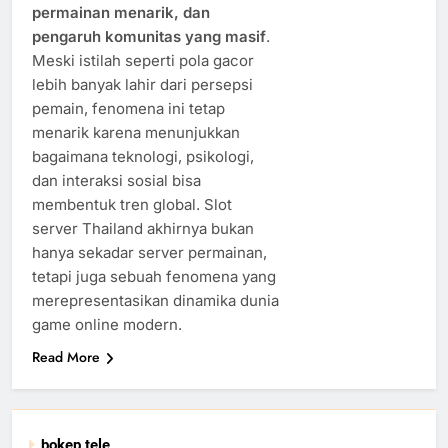
permainan menarik, dan
pengaruh komunitas yang masif
.
Meski istilah seperti pola gacor
lebih banyak lahir dari persepsi
pemain, fenomena ini tetap
menarik karena menunjukkan
bagaimana teknologi, psikologi,
dan interaksi sosial bisa
membentuk tren global. Slot
server Thailand akhirnya bukan
hanya sekadar server permainan,
tetapi juga sebuah fenomena yang
merepresentasikan dinamika dunia
game online modern.
Read More
bokep tele