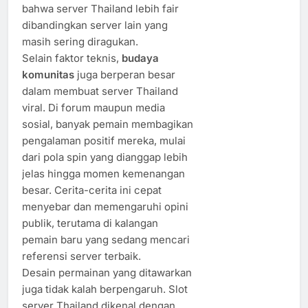
bahwa server Thailand lebih fair
dibandingkan server lain yang
masih sering diragukan.
Selain faktor teknis,
budaya
komunitas
juga berperan besar
dalam membuat server Thailand
viral. Di forum maupun media
sosial, banyak pemain membagikan
pengalaman positif mereka, mulai
dari pola spin yang dianggap lebih
jelas hingga momen kemenangan
besar. Cerita-cerita ini cepat
menyebar dan memengaruhi opini
publik, terutama di kalangan
pemain baru yang sedang mencari
referensi server terbaik.
Desain permainan yang ditawarkan
juga tidak kalah berpengaruh. Slot
server Thailand dikenal dengan