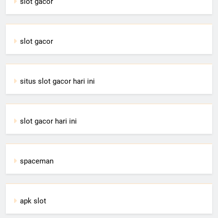
slot gacor
slot gacor
situs slot gacor hari ini
slot gacor hari ini
spaceman
apk slot