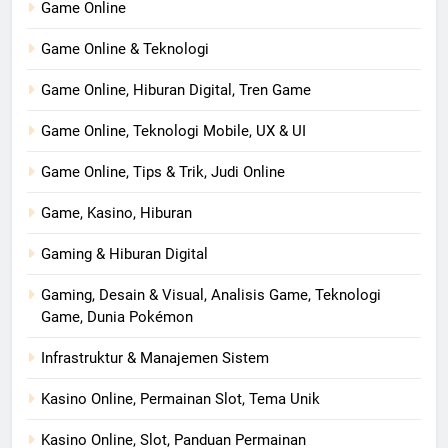
Game Online
Game Online & Teknologi
Game Online, Hiburan Digital, Tren Game
Game Online, Teknologi Mobile, UX & UI
Game Online, Tips & Trik, Judi Online
Game, Kasino, Hiburan
Gaming & Hiburan Digital
Gaming, Desain & Visual, Analisis Game, Teknologi
Game, Dunia Pokémon
Infrastruktur & Manajemen Sistem
Kasino Online, Permainan Slot, Tema Unik
Kasino Online, Slot, Panduan Permainan