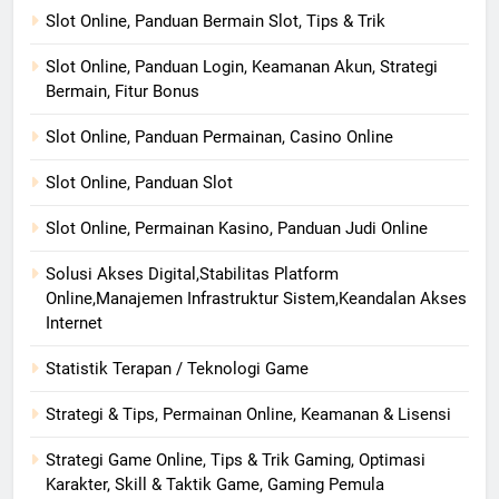
Slot Online, Panduan Bermain Slot, Tips & Trik
Slot Online, Panduan Login, Keamanan Akun, Strategi
Bermain, Fitur Bonus
Slot Online, Panduan Permainan, Casino Online
Slot Online, Panduan Slot
Slot Online, Permainan Kasino, Panduan Judi Online
Solusi Akses Digital,Stabilitas Platform
Online,Manajemen Infrastruktur Sistem,Keandalan Akses
Internet
Statistik Terapan / Teknologi Game
Strategi & Tips, Permainan Online, Keamanan & Lisensi
Strategi Game Online, Tips & Trik Gaming, Optimasi
Karakter, Skill & Taktik Game, Gaming Pemula