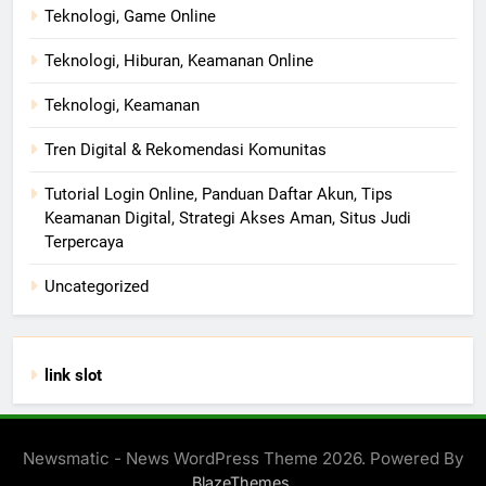
Teknologi, Game Online
Teknologi, Hiburan, Keamanan Online
Teknologi, Keamanan
Tren Digital & Rekomendasi Komunitas
Tutorial Login Online, Panduan Daftar Akun, Tips
Keamanan Digital, Strategi Akses Aman, Situs Judi
Terpercaya
Uncategorized
link slot
Newsmatic - News WordPress Theme 2026. Powered By
.
BlazeThemes