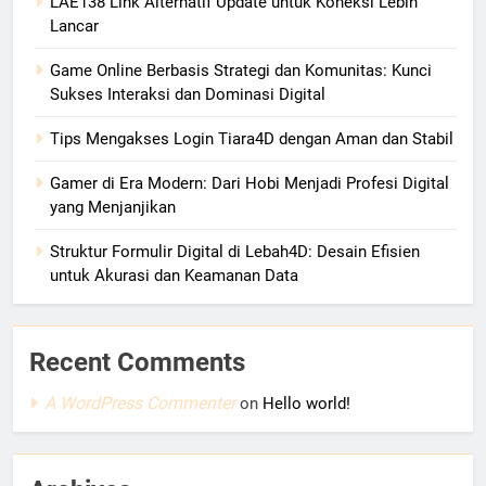
LAE138 Link Alternatif Update untuk Koneksi Lebih
Lancar
Game Online Berbasis Strategi dan Komunitas: Kunci
Sukses Interaksi dan Dominasi Digital
Tips Mengakses Login Tiara4D dengan Aman dan Stabil
Gamer di Era Modern: Dari Hobi Menjadi Profesi Digital
yang Menjanjikan
Struktur Formulir Digital di Lebah4D: Desain Efisien
untuk Akurasi dan Keamanan Data
Recent Comments
A WordPress Commenter
on
Hello world!