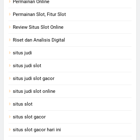
Permainan Online
Permainan Slot, Fitur Slot
Review Situs Slot Online
Riset dan Analisis Digital
situs judi
situs judi slot
situs judi slot gacor
situs judi slot online
situs slot
situs slot gacor
situs slot gacor hari ini