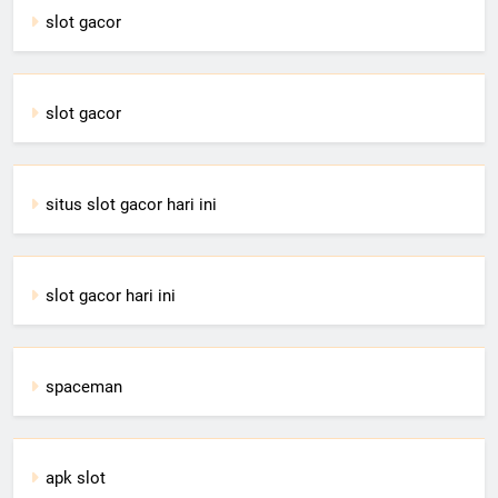
slot gacor
slot gacor
situs slot gacor hari ini
slot gacor hari ini
spaceman
apk slot