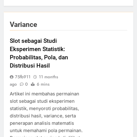
Variance
Slot sebagai Studi
Eksperimen Statistik:
Probabilitas, Pola, dan
Distribusi Hasil
75fb911
11 months
ago
0
6 mins
Artikel ini membahas permainan
slot sebagai studi eksperimen
statistik, menyoroti probabilitas,
distribusi hasil, variance, serta
penerapan analisis matematis
untuk memahami pola permainan.