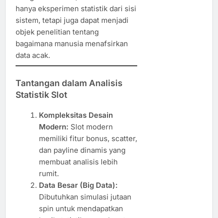
hanya eksperimen statistik dari sisi
sistem, tetapi juga dapat menjadi
objek penelitian tentang
bagaimana manusia menafsirkan
data acak.
Tantangan dalam Analisis
Statistik Slot
Kompleksitas Desain
Modern:
Slot modern
memiliki fitur bonus, scatter,
dan payline dinamis yang
membuat analisis lebih
rumit.
Data Besar (Big Data):
Dibutuhkan simulasi jutaan
spin untuk mendapatkan