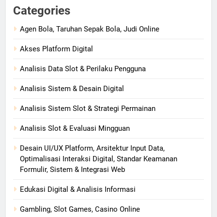
Categories
Agen Bola, Taruhan Sepak Bola, Judi Online
Akses Platform Digital
Analisis Data Slot & Perilaku Pengguna
Analisis Sistem & Desain Digital
Analisis Sistem Slot & Strategi Permainan
Analisis Slot & Evaluasi Mingguan
Desain UI/UX Platform, Arsitektur Input Data,
Optimalisasi Interaksi Digital, Standar Keamanan
Formulir, Sistem & Integrasi Web
Edukasi Digital & Analisis Informasi
Gambling, Slot Games, Casino Online