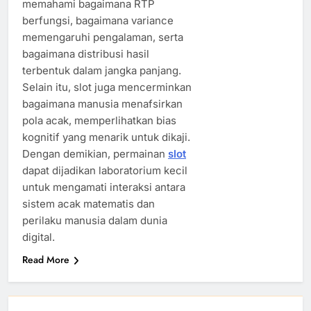
memahami bagaimana RTP
berfungsi, bagaimana variance
memengaruhi pengalaman, serta
bagaimana distribusi hasil
terbentuk dalam jangka panjang.
Selain itu, slot juga mencerminkan
bagaimana manusia menafsirkan
pola acak, memperlihatkan bias
kognitif yang menarik untuk dikaji.
Dengan demikian, permainan
slot
dapat dijadikan laboratorium kecil
untuk mengamati interaksi antara
sistem acak matematis dan
perilaku manusia dalam dunia
digital.
Read More