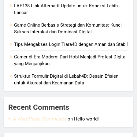
LAE138 Link Alternatif Update untuk Koneksi Lebih
Lancar
Game Online Berbasis Strategi dan Komunitas: Kunci
Sukses Interaksi dan Dominasi Digital
Tips Mengakses Login Tiara4D dengan Aman dan Stabil
Gamer di Era Modern: Dari Hobi Menjadi Profesi Digital
yang Menjanjikan
Struktur Formulir Digital di Lebah4D: Desain Efisien
untuk Akurasi dan Keamanan Data
Recent Comments
A WordPress Commenter
on
Hello world!