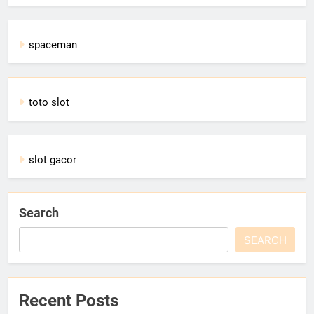
spaceman
toto slot
slot gacor
Search
SEARCH
Recent Posts