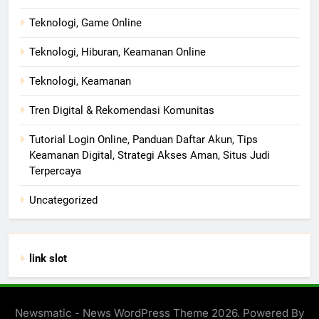
Teknologi, Game Online
Teknologi, Hiburan, Keamanan Online
Teknologi, Keamanan
Tren Digital & Rekomendasi Komunitas
Tutorial Login Online, Panduan Daftar Akun, Tips
Keamanan Digital, Strategi Akses Aman, Situs Judi
Terpercaya
Uncategorized
link slot
Newsmatic - News WordPress Theme 2026. Powered By