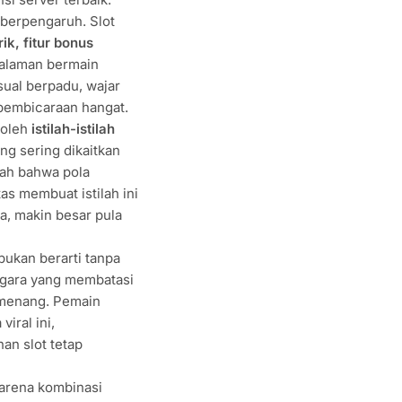
 berpengaruh. Slot
ik, fitur bonus
alaman bermain
sual berpadu, wajar
 pembicaraan hangat.
 oleh
istilah-istilah
ng sering dikaitkan
iah bahwa pola
as membuat istilah ini
, makin besar pula
bukan berarti tanpa
negara yang membatasi
g menang. Pemain
iral ini,
n slot tetap
karena kombinasi