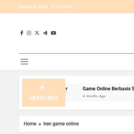
Skip
August 9, 2026
8:18:11 AM
to
content
Pha
Nikmati Ka
neksi Lebih Lancar
Game Online Berbasis Strategi dan K
4 Months Ago
HEADLINES
Home
tren game online