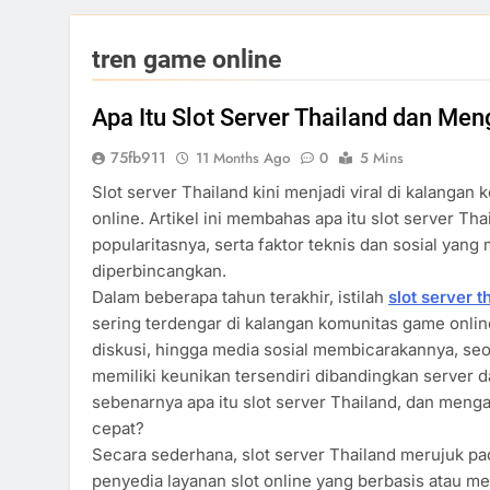
tren game online
Apa Itu Slot Server Thailand dan Men
75fb911
11 Months Ago
0
5 Mins
Slot server Thailand kini menjadi viral di kalangan
online. Artikel ini membahas apa itu slot server Tha
popularitasnya, serta faktor teknis dan sosial ya
diperbincangkan.
Dalam beberapa tahun terakhir, istilah
slot server t
sering terdengar di kalangan komunitas game onlin
diskusi, hingga media sosial membicarakannya, seol
memiliki keunikan tersendiri dibandingkan server dar
sebenarnya apa itu slot server Thailand, dan mengap
cepat?
Secara sederhana, slot server Thailand merujuk pa
penyedia layanan slot online yang berbasis atau 