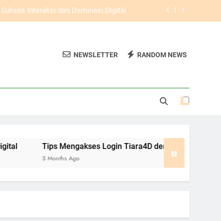
Sukses Interaksi dan Dominasi Digital
Login Tiara4D dengan Aman dan Stabil
njadi Profesi Digital yang Menjanjikan
NEWSLETTER
RANDOM NEWS
tif Update untuk Koneksi Lebih Lancar
Sukses Interaksi dan Dominasi Digital
Login Tiara4D dengan Aman dan Stabil
njadi Profesi Digital yang Menjanjikan
Tips Mengakses Login Tiara4D dengan Aman dan Stabil
5 Months Ago