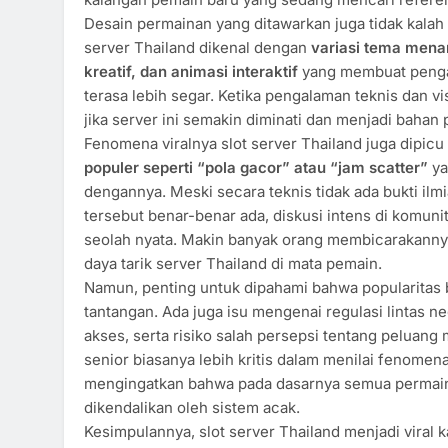
Desain permainan yang ditawarkan juga tidak kalah
server Thailand dikenal dengan
variasi tema menar
kreatif, dan animasi interaktif
yang membuat peng
terasa lebih segar. Ketika pengalaman teknis dan vi
jika server ini semakin diminati dan menjadi bahan
Fenomena viralnya slot server Thailand juga dipicu
populer seperti “pola gacor” atau “jam scatter”
ya
dengannya. Meski secara teknis tidak ada bukti ilm
tersebut benar-benar ada, diskusi intens di komunit
seolah nyata. Makin banyak orang membicarakannya
daya tarik server Thailand di mata pemain.
Namun, penting untuk dipahami bahwa popularitas 
tantangan. Ada juga isu mengenai regulasi lintas 
akses, serta risiko salah persepsi tentang peluan
senior biasanya lebih kritis dalam menilai fenomena v
mengingatkan bahwa pada dasarnya semua permaina
dikendalikan oleh sistem acak.
Kesimpulannya, slot server Thailand menjadi viral 