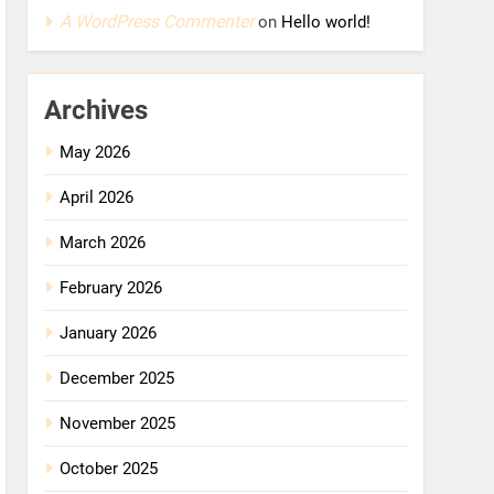
A WordPress Commenter
on
Hello world!
Archives
May 2026
April 2026
March 2026
February 2026
January 2026
December 2025
November 2025
October 2025