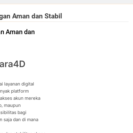
gan Aman dan Stabil
an Aman dan
iara4D
 layanan digital
anyak platform
akses akun mereka
op, maupun
bilitas bagi
n saja dan di mana