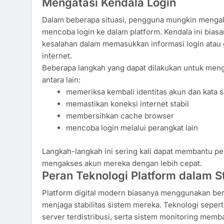
Mengatasi Kendala Login
Dalam beberapa situasi, pengguna mungkin mengala
mencoba login ke dalam platform. Kendala ini bias
kesalahan dalam memasukkan informasi login atau
internet.
Beberapa langkah yang dapat dilakukan untuk meng
antara lain:
memeriksa kembali identitas akun dan kata s
memastikan koneksi internet stabil
membersihkan cache browser
mencoba login melalui perangkat lain
Langkah-langkah ini sering kali dapat membantu p
mengakses akun mereka dengan lebih cepat.
Peran Teknologi Platform dalam St
Platform digital modern biasanya menggunakan ber
menjaga stabilitas sistem mereka. Teknologi sepert
server terdistribusi, serta sistem monitoring memb