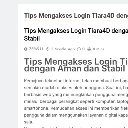
Tips Mengakses Login Tiara4D den
Tips Mengakses Login Tiara4D deng
Stabil
75fb911
5 Months Ago
0
8 Mins
Tips Mengakses Login T
dengan Aman dan Stabil
Kemajuan teknologi internet telah membuat berbagai
semakin mudah diakses oleh pengguna. Saat ini, b
berbasis web yang memungkinkan pengguna meng
melalui berbagai perangkat seperti komputer, lapt
smartphone. Kemudahan akses ini memberikan fleksi
pengguna dalam menggunakan layanan digital kapa
saja.