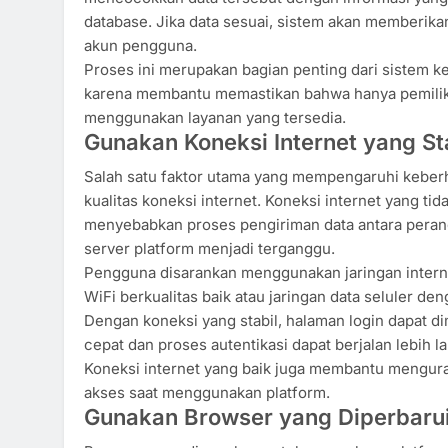
database. Jika data sesuai, sistem akan memberika
akun pengguna.
Proses ini merupakan bagian penting dari sistem 
karena membantu memastikan bahwa hanya pemilik
menggunakan layanan yang tersedia.
Gunakan Koneksi Internet yang St
Salah satu faktor utama yang mempengaruhi keberh
kualitas koneksi internet. Koneksi internet yang tida
menyebabkan proses pengiriman data antara pera
server platform menjadi terganggu.
Pengguna disarankan menggunakan jaringan internet
WiFi berkualitas baik atau jaringan data seluler den
Dengan koneksi yang stabil, halaman login dapat d
cepat dan proses autentikasi dapat berjalan lebih la
Koneksi internet yang baik juga membantu mengura
akses saat menggunakan platform.
Gunakan Browser yang Diperbaru