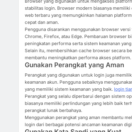
Browser yang digunakan untuk mengakses platfor
stabilitas login. Browser modern biasanya memiliki
web terbaru yang memungkinkan halaman platform 
cepat dan aman.
Pengguna disarankan menggunakan browser versi t
Chrome, Firefox, atau Edge. Pembaruan browser 
peningkatan performa serta sistem keamanan yang l
Selain itu, membersihkan cache browser secara ber
membantu meningkatkan performa akses platform.
Gunakan Perangkat yang Aman
Perangkat yang digunakan untuk login juga memili
keamanan akun. Pengguna sebaiknya menggunakan 
yang memiliki sistem keamanan yang baik.
login ti
Perangkat yang selalu diperbarui dengan sistem op
biasanya memiliki perlindungan yang lebih baik te
perangkat lunak berbahaya.
Menggunakan perangkat yang aman membantu meli
login dari berbagai potensi ancaman keamanan digit
Gunakan Kata Sandi yang Kuat