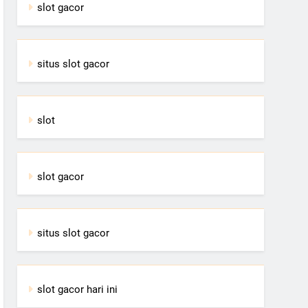
slot gacor
situs slot gacor
slot
slot gacor
situs slot gacor
slot gacor hari ini