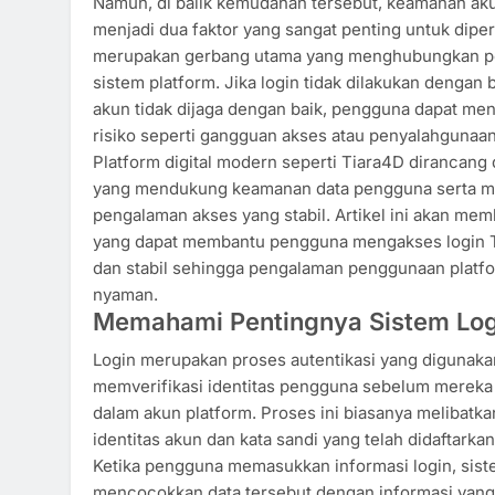
Namun, di balik kemudahan tersebut, keamanan akun
menjadi dua faktor yang sangat penting untuk diper
merupakan gerbang utama yang menghubungkan 
sistem platform. Jika login tidak dilakukan dengan
akun tidak dijaga dengan baik, pengguna dapat me
risiko seperti gangguan akses atau penyalahgunaan
Platform digital modern seperti Tiara4D dirancang
yang mendukung keamanan data pengguna serta 
pengalaman akses yang stabil. Artikel ini akan mem
yang dapat membantu pengguna mengakses login 
dan stabil sehingga pengalaman penggunaan platfo
nyaman.
Memahami Pentingnya Sistem Log
Login merupakan proses autentikasi yang digunaka
memverifikasi identitas pengguna sebelum mereka 
dalam akun platform. Proses ini biasanya melibat
identitas akun dan kata sandi yang telah didaftark
Ketika pengguna memasukkan informasi login, sist
mencocokkan data tersebut dengan informasi yang