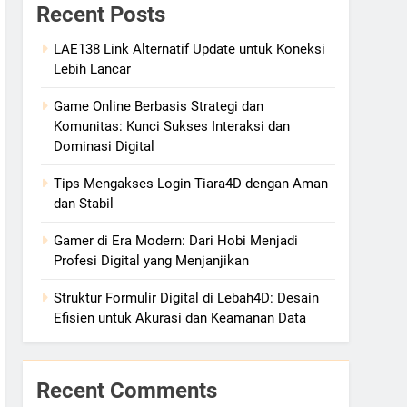
Recent Posts
LAE138 Link Alternatif Update untuk Koneksi
Lebih Lancar
Game Online Berbasis Strategi dan
Komunitas: Kunci Sukses Interaksi dan
Dominasi Digital
Tips Mengakses Login Tiara4D dengan Aman
dan Stabil
Gamer di Era Modern: Dari Hobi Menjadi
Profesi Digital yang Menjanjikan
Struktur Formulir Digital di Lebah4D: Desain
Efisien untuk Akurasi dan Keamanan Data
Recent Comments