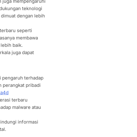
m juga mempengaruhi
 dukungan teknologi
dimuat dengan lebih
erbaru seperti
biasanya membawa
ebih baik.
kala juga dapat
ki pengaruh terhadap
perangkat pribadi
ara4d
erasi terbaru
rhadap malware atau
ndungi informasi
al.