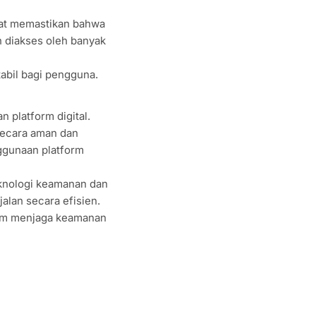
pat memastikan bahwa
n diakses oleh banyak
abil bagi pengguna.
 platform digital.
secara aman dan
ggunaan platform
eknologi keamanan dan
alan secara efisien.
lam menjaga keamanan