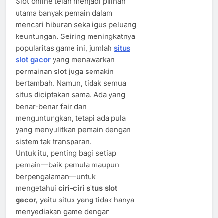
Slot online telah menjadi pilihan
utama banyak pemain dalam
mencari hiburan sekaligus peluang
keuntungan. Seiring meningkatnya
popularitas game ini, jumlah
situs
slot gacor
yang menawarkan
permainan slot juga semakin
bertambah. Namun, tidak semua
situs diciptakan sama. Ada yang
benar-benar fair dan
menguntungkan, tetapi ada pula
yang menyulitkan pemain dengan
sistem tak transparan.
Untuk itu, penting bagi setiap
pemain—baik pemula maupun
berpengalaman—untuk
mengetahui
ciri-ciri situs slot
gacor
, yaitu situs yang tidak hanya
menyediakan game dengan