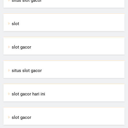
situs slot gacor
slot
slot gacor
situs slot gacor
slot gacor hari ini
slot gacor