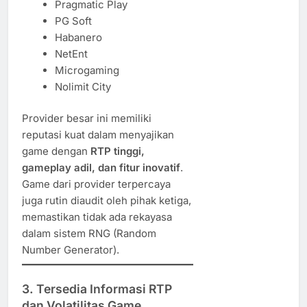
Pragmatic Play
PG Soft
Habanero
NetEnt
Microgaming
Nolimit City
Provider besar ini memiliki
reputasi kuat dalam menyajikan
game dengan
RTP tinggi,
gameplay adil, dan fitur inovatif
.
Game dari provider terpercaya
juga rutin diaudit oleh pihak ketiga,
memastikan tidak ada rekayasa
dalam sistem RNG (Random
Number Generator).
3.
Tersedia Informasi RTP
dan Volatilitas Game