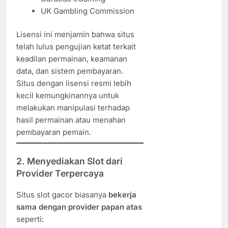
UK Gambling Commission
Lisensi ini menjamin bahwa situs
telah lulus pengujian ketat terkait
keadilan permainan, keamanan
data, dan sistem pembayaran.
Situs dengan lisensi resmi lebih
kecil kemungkinannya untuk
melakukan manipulasi terhadap
hasil permainan atau menahan
pembayaran pemain.
2.
Menyediakan Slot dari
Provider Terpercaya
Situs slot gacor biasanya
bekerja
sama dengan provider papan atas
seperti: