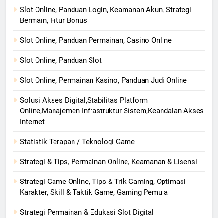
Slot Online, Panduan Login, Keamanan Akun, Strategi
Bermain, Fitur Bonus
Slot Online, Panduan Permainan, Casino Online
Slot Online, Panduan Slot
Slot Online, Permainan Kasino, Panduan Judi Online
Solusi Akses Digital,Stabilitas Platform
Online,Manajemen Infrastruktur Sistem,Keandalan Akses
Internet
Statistik Terapan / Teknologi Game
Strategi & Tips, Permainan Online, Keamanan & Lisensi
Strategi Game Online, Tips & Trik Gaming, Optimasi
Karakter, Skill & Taktik Game, Gaming Pemula
Strategi Permainan & Edukasi Slot Digital