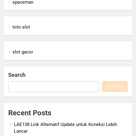
spaceman
toto slot
slot gacor
Search
SEARCH
Recent Posts
LAE138 Link Alternatif Update untuk Koneksi Lebih
Lancar