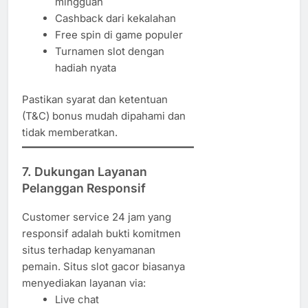
mingguan
Cashback dari kekalahan
Free spin di game populer
Turnamen slot dengan
hadiah nyata
Pastikan syarat dan ketentuan
(T&C) bonus mudah dipahami dan
tidak memberatkan.
7.
Dukungan Layanan
Pelanggan Responsif
Customer service 24 jam yang
responsif adalah bukti komitmen
situs terhadap kenyamanan
pemain. Situs slot gacor biasanya
menyediakan layanan via:
Live chat