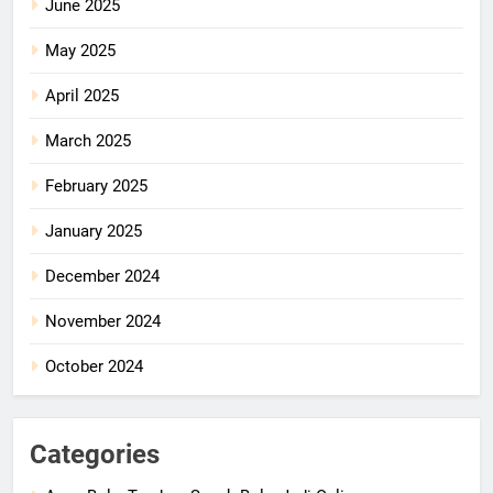
June 2025
May 2025
April 2025
March 2025
February 2025
January 2025
December 2024
November 2024
October 2024
Categories