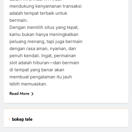
mendukung kenyamanan transaksi
adalah tempat terbaik untuk
bermain.
Dengan memilih situs yang tepat,
kamu bukan hanya meningkatkan
peluang menang, tapi juga bermain
dengan rasa aman, nyaman, dan
penuh kendali. Ingat, permainan
slot adalah hiburan—dan bermain
di tempat yang benar akan
membuat pengalaman itu jauh
lebih memuaskan.
Read More
bokep tele