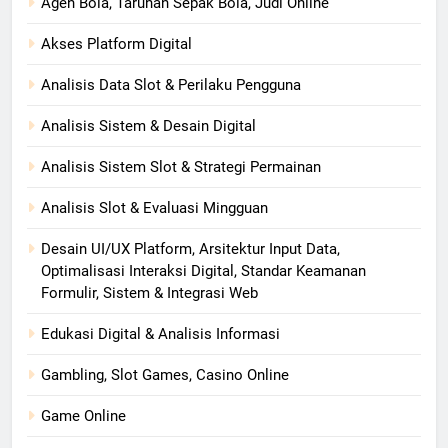
Agen Bola, Taruhan Sepak Bola, Judi Online
Akses Platform Digital
Analisis Data Slot & Perilaku Pengguna
Analisis Sistem & Desain Digital
Analisis Sistem Slot & Strategi Permainan
Analisis Slot & Evaluasi Mingguan
Desain UI/UX Platform, Arsitektur Input Data,
Optimalisasi Interaksi Digital, Standar Keamanan
Formulir, Sistem & Integrasi Web
Edukasi Digital & Analisis Informasi
Gambling, Slot Games, Casino Online
Game Online