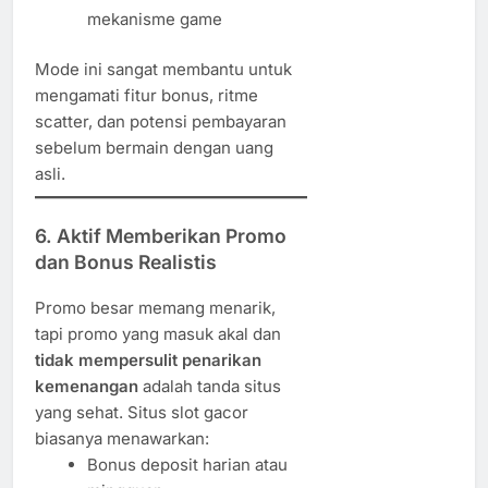
mekanisme game
Mode ini sangat membantu untuk
mengamati fitur bonus, ritme
scatter, dan potensi pembayaran
sebelum bermain dengan uang
asli.
6.
Aktif Memberikan Promo
dan Bonus Realistis
Promo besar memang menarik,
tapi promo yang masuk akal dan
tidak mempersulit penarikan
kemenangan
adalah tanda situs
yang sehat. Situs slot gacor
biasanya menawarkan:
Bonus deposit harian atau