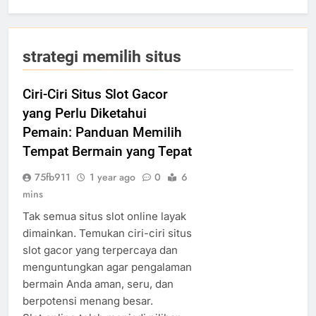
strategi memilih situs
Ciri-Ciri Situs Slot Gacor
yang Perlu Diketahui
Pemain: Panduan Memilih
Tempat Bermain yang Tepat
75fb911
1 year ago
0
6
mins
Tak semua situs slot online layak
dimainkan. Temukan ciri-ciri situs
slot gacor yang terpercaya dan
menguntungkan agar pengalaman
bermain Anda aman, seru, dan
berpotensi menang besar.