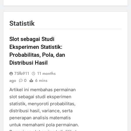
Statistik
Slot sebagai Studi
Eksperimen Statistik:
Probabilitas, Pola, dan
Distribusi Hasil
75fb911
11 months
ago
0
6 mins
Artikel ini membahas permainan
slot sebagai studi eksperimen
statistik, menyoroti probabilitas,
distribusi hasil, variance, serta
penerapan analisis matematis
untuk memahami pola permainan.