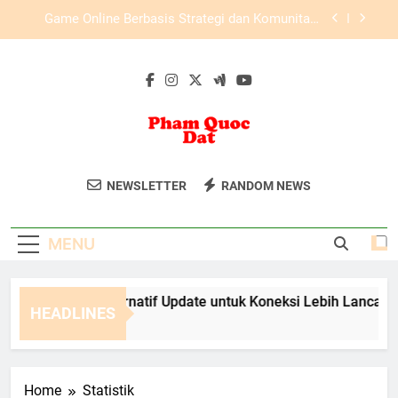
Skip
Tips Mengakses Login Tiara4D dengan Aman dan
to
Stabil
content
Gamer di Era Modern: Dari Hobi Menjadi Profesi
Digital yang Menjanjikan
LAE138 Link Alternatif Update untuk Koneksi
Lebih Lancar
Game Online Berbasis Strategi dan Komunitas:
Kunci Sukses Interaksi dan Dominasi Digital
Pham Quoc Dat
Nikmati Karya Fotografi Inspiratif Dari
Tips Mengakses Login Tiara4D dengan Aman dan
NEWSLETTER
RANDOM NEWS
Stabil
Pham Quoc Dat.
Gamer di Era Modern: Dari Hobi Menjadi Profesi
Digital yang Menjanjikan
MENU
AE138 Link Alternatif Update untuk Koneksi Lebih Lancar
HEADLINES
 Months Ago
Home
Statistik