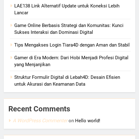
LAE138 Link Alternatif Update untuk Koneksi Lebih
Lancar
Game Online Berbasis Strategi dan Komunitas: Kunci
Sukses Interaksi dan Dominasi Digital
Tips Mengakses Login Tiara4D dengan Aman dan Stabil
Gamer di Era Modern: Dari Hobi Menjadi Profesi Digital
yang Menjanjikan
Struktur Formulir Digital di Lebah4D: Desain Efisien
untuk Akurasi dan Keamanan Data
Recent Comments
A WordPress Commenter
on
Hello world!