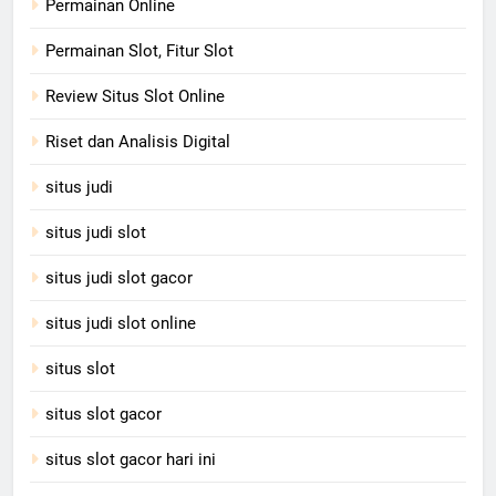
Permainan Online
Permainan Slot, Fitur Slot
Review Situs Slot Online
Riset dan Analisis Digital
situs judi
situs judi slot
situs judi slot gacor
situs judi slot online
situs slot
situs slot gacor
situs slot gacor hari ini