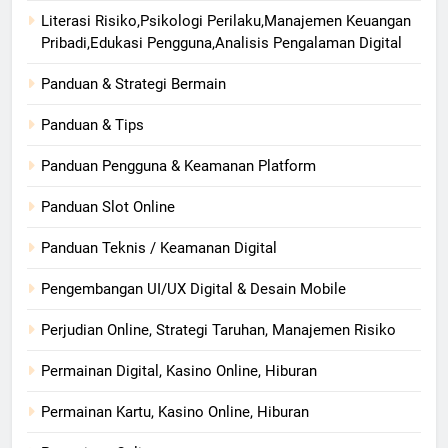
Literasi Risiko,Psikologi Perilaku,Manajemen Keuangan
Pribadi,Edukasi Pengguna,Analisis Pengalaman Digital
Panduan & Strategi Bermain
Panduan & Tips
Panduan Pengguna & Keamanan Platform
Panduan Slot Online
Panduan Teknis / Keamanan Digital
Pengembangan UI/UX Digital & Desain Mobile
Perjudian Online, Strategi Taruhan, Manajemen Risiko
Permainan Digital, Kasino Online, Hiburan
Permainan Kartu, Kasino Online, Hiburan