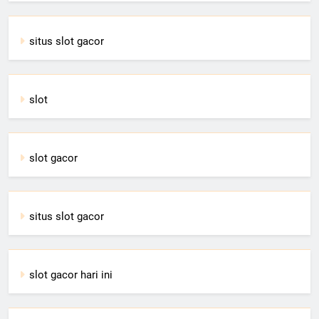
situs slot gacor
slot
slot gacor
situs slot gacor
slot gacor hari ini