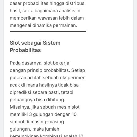
dasar probabilitas hingga distribusi
hasil, serta bagaimana analisis ini
memberikan wawasan lebih dalam
mengenai dinamika permainan.
Slot sebagai Sistem
Probabilitas
Pada dasarnya, slot bekerja
dengan prinsip probabilitas. Setiap
putaran adalah sebuah eksperimen
acak di mana hasilnya tidak bisa
diprediksi secara pasti, tetapi
peluangnya bisa dihitung.
Misalnya, jika sebuah mesin slot
memiliki 3 gulungan dengan 10
simbol di masing-masing
gulungan, maka jumlah
kemungkinan kombinasi adalah
10