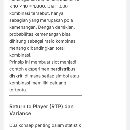
× 10 × 10 = 1.000
. Dari 1.000
kombinasi tersebut, hanya
sebagian yang merupakan pola
kemenangan. Dengan demikian,
probabilitas kemenangan bisa
dihitung sebagai rasio kombinasi
menang dibandingkan total
kombinasi.
Prinsip ini membuat slot menjadi
contoh eksperimen
berdistribusi
diskrit
, di mana setiap simbol atau
kombinasi memiliki peluang
tertentu.
Return to Player (RTP) dan
Variance
Dua konsep penting dalam statistik