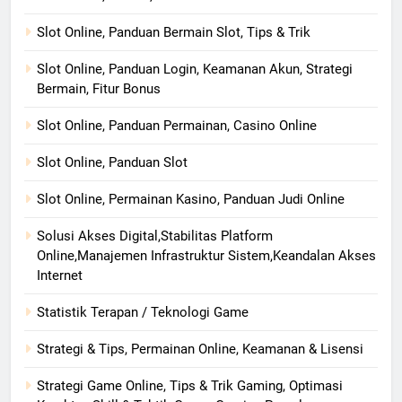
Slot Online, Panduan Bermain Slot, Tips & Trik
Slot Online, Panduan Login, Keamanan Akun, Strategi
Bermain, Fitur Bonus
Slot Online, Panduan Permainan, Casino Online
Slot Online, Panduan Slot
Slot Online, Permainan Kasino, Panduan Judi Online
Solusi Akses Digital,Stabilitas Platform
Online,Manajemen Infrastruktur Sistem,Keandalan Akses
Internet
Statistik Terapan / Teknologi Game
Strategi & Tips, Permainan Online, Keamanan & Lisensi
Strategi Game Online, Tips & Trik Gaming, Optimasi