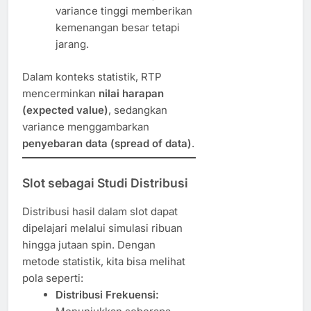
variance tinggi memberikan
kemenangan besar tetapi
jarang.
Dalam konteks statistik, RTP
mencerminkan
nilai harapan
(expected value)
, sedangkan
variance menggambarkan
penyebaran data (spread of data)
.
Slot sebagai Studi Distribusi
Distribusi hasil dalam slot dapat
dipelajari melalui simulasi ribuan
hingga jutaan spin. Dengan
metode statistik, kita bisa melihat
pola seperti:
Distribusi Frekuensi: