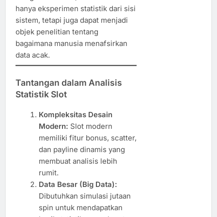
hanya eksperimen statistik dari sisi
sistem, tetapi juga dapat menjadi
objek penelitian tentang
bagaimana manusia menafsirkan
data acak.
Tantangan dalam Analisis
Statistik Slot
Kompleksitas Desain
Modern:
Slot modern
memiliki fitur bonus, scatter,
dan payline dinamis yang
membuat analisis lebih
rumit.
Data Besar (Big Data):
Dibutuhkan simulasi jutaan
spin untuk mendapatkan