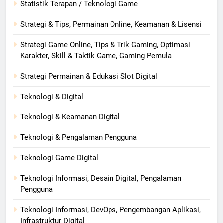
Statistik Terapan / Teknologi Game
Strategi & Tips, Permainan Online, Keamanan & Lisensi
Strategi Game Online, Tips & Trik Gaming, Optimasi
Karakter, Skill & Taktik Game, Gaming Pemula
Strategi Permainan & Edukasi Slot Digital
Teknologi & Digital
Teknologi & Keamanan Digital
Teknologi & Pengalaman Pengguna
Teknologi Game Digital
Teknologi Informasi, Desain Digital, Pengalaman
Pengguna
Teknologi Informasi, DevOps, Pengembangan Aplikasi,
Infrastruktur Digital