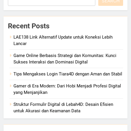
SEARCH
Recent Posts
LAE138 Link Alternatif Update untuk Koneksi Lebih
Lancar
Game Online Berbasis Strategi dan Komunitas: Kunci
Sukses Interaksi dan Dominasi Digital
Tips Mengakses Login Tiara4D dengan Aman dan Stabil
Gamer di Era Modern: Dari Hobi Menjadi Profesi Digital
yang Menjanjikan
Struktur Formulir Digital di Lebah4D: Desain Efisien
untuk Akurasi dan Keamanan Data