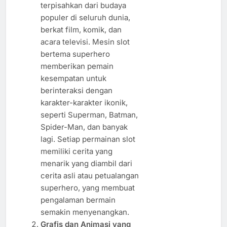
terpisahkan dari budaya
populer di seluruh dunia,
berkat film, komik, dan
acara televisi. Mesin slot
bertema superhero
memberikan pemain
kesempatan untuk
berinteraksi dengan
karakter-karakter ikonik,
seperti Superman, Batman,
Spider-Man, dan banyak
lagi. Setiap permainan slot
memiliki cerita yang
menarik yang diambil dari
cerita asli atau petualangan
superhero, yang membuat
pengalaman bermain
semakin menyenangkan.
Grafis dan Animasi yang