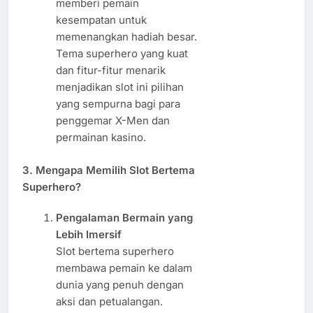
memberi pemain
kesempatan untuk
memenangkan hadiah besar.
Tema superhero yang kuat
dan fitur-fitur menarik
menjadikan slot ini pilihan
yang sempurna bagi para
penggemar X-Men dan
permainan kasino.
3.
Mengapa Memilih Slot Bertema
Superhero?
Pengalaman Bermain yang
Lebih Imersif
Slot bertema superhero
membawa pemain ke dalam
dunia yang penuh dengan
aksi dan petualangan.