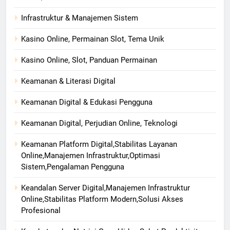
Infrastruktur & Manajemen Sistem
Kasino Online, Permainan Slot, Tema Unik
Kasino Online, Slot, Panduan Permainan
Keamanan & Literasi Digital
Keamanan Digital & Edukasi Pengguna
Keamanan Digital, Perjudian Online, Teknologi
Keamanan Platform Digital,Stabilitas Layanan
Online,Manajemen Infrastruktur,Optimasi
Sistem,Pengalaman Pengguna
Keandalan Server Digital,Manajemen Infrastruktur
Online,Stabilitas Platform Modern,Solusi Akses
Profesional