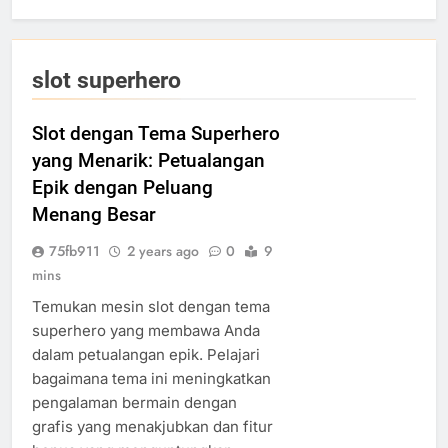
slot superhero
Slot dengan Tema Superhero
yang Menarik: Petualangan
Epik dengan Peluang
Menang Besar
75fb911
2 years ago
0
9
mins
Temukan mesin slot dengan tema
superhero yang membawa Anda
dalam petualangan epik. Pelajari
bagaimana tema ini meningkatkan
pengalaman bermain dengan
grafis yang menakjubkan dan fitur