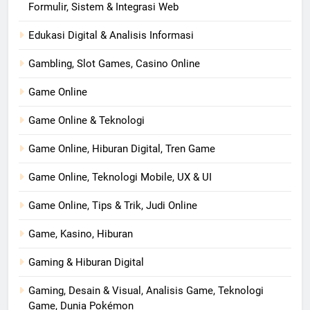
Formulir, Sistem & Integrasi Web
Edukasi Digital & Analisis Informasi
Gambling, Slot Games, Casino Online
Game Online
Game Online & Teknologi
Game Online, Hiburan Digital, Tren Game
Game Online, Teknologi Mobile, UX & UI
Game Online, Tips & Trik, Judi Online
Game, Kasino, Hiburan
Gaming & Hiburan Digital
Gaming, Desain & Visual, Analisis Game, Teknologi
Game, Dunia Pokémon