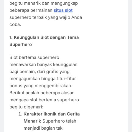
begitu menarik dan mengungkap
beberapa permainan
situs slot
superhero terbaik yang wajib Anda
coba.
1.
Keunggulan Slot dengan Tema
Superhero
Slot bertema superhero
menawarkan banyak keunggulan
bagi pemain, dari grafis yang
mengagumkan hingga fitur-fitur
bonus yang menggembirakan.
Berikut adalah beberapa alasan
mengapa slot bertema superhero
begitu digemari:
Karakter Ikonik dan Cerita
Menarik
Superhero telah
menjadi bagian tak