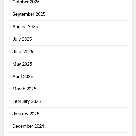
October 2025
September 2025
August 2025
July 2025
June 2025
May 2025
April 2025
March 2025
February 2025
January 2025
December 2024