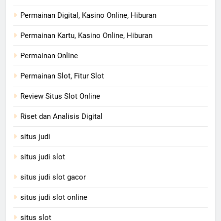
Permainan Digital, Kasino Online, Hiburan
Permainan Kartu, Kasino Online, Hiburan
Permainan Online
Permainan Slot, Fitur Slot
Review Situs Slot Online
Riset dan Analisis Digital
situs judi
situs judi slot
situs judi slot gacor
situs judi slot online
situs slot