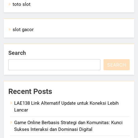
toto slot
slot gacor
Search
SEARCH
Recent Posts
LAE138 Link Alternatif Update untuk Koneksi Lebih
Lancar
Game Online Berbasis Strategi dan Komunitas: Kunci
Sukses Interaksi dan Dominasi Digital