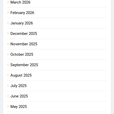
March 2026
February 2026
January 2026
December 2025
November 2025
October 2025
September 2025
August 2025
July 2025
June 2025
May 2025