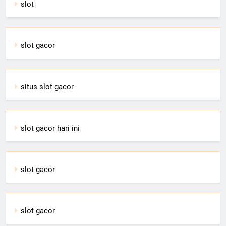
slot
slot gacor
situs slot gacor
slot gacor hari ini
slot gacor
slot gacor