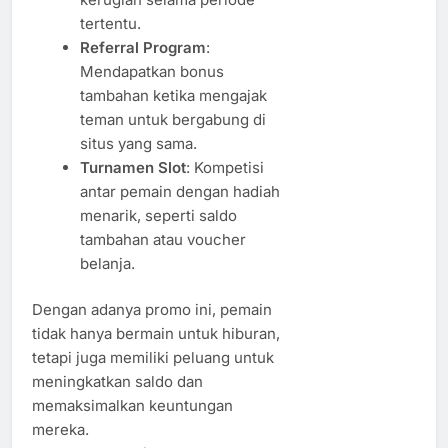
tertentu.
Referral Program
:
Mendapatkan bonus
tambahan ketika mengajak
teman untuk bergabung di
situs yang sama.
Turnamen Slot
: Kompetisi
antar pemain dengan hadiah
menarik, seperti saldo
tambahan atau voucher
belanja.
Dengan adanya promo ini, pemain
tidak hanya bermain untuk hiburan,
tetapi juga memiliki peluang untuk
meningkatkan saldo dan
memaksimalkan keuntungan
mereka.