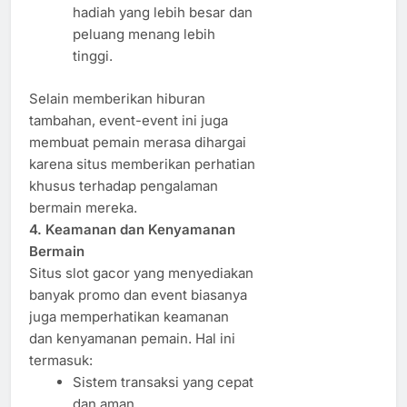
hadiah yang lebih besar dan
peluang menang lebih
tinggi.
Selain memberikan hiburan
tambahan, event-event ini juga
membuat pemain merasa dihargai
karena situs memberikan perhatian
khusus terhadap pengalaman
bermain mereka.
4. Keamanan dan Kenyamanan
Bermain
Situs slot gacor yang menyediakan
banyak promo dan event biasanya
juga memperhatikan keamanan
dan kenyamanan pemain. Hal ini
termasuk:
Sistem transaksi yang cepat
dan aman.