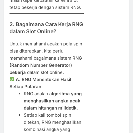
masih diperdebatkan karena slot
tetap bekerja dengan sistem RNG.
2. Bagaimana Cara Kerja RNG
dalam Slot Online?
Untuk memahami apakah pola spin
bisa diterapkan, kita perlu
memahami bagaimana sistem
RNG
(Random Number Generator)
bekerja
dalam slot online.
A. RNG Menentukan Hasil
Setiap Putaran
RNG adalah
algoritma yang
menghasilkan angka acak
dalam hitungan milidetik
.
Setiap kali tombol spin
ditekan, RNG menghasilkan
kombinasi angka yang