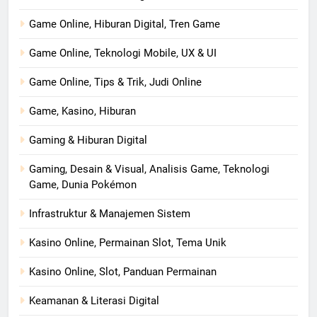
Game Online, Hiburan Digital, Tren Game
Game Online, Teknologi Mobile, UX & UI
Game Online, Tips & Trik, Judi Online
Game, Kasino, Hiburan
Gaming & Hiburan Digital
Gaming, Desain & Visual, Analisis Game, Teknologi
Game, Dunia Pokémon
Infrastruktur & Manajemen Sistem
Kasino Online, Permainan Slot, Tema Unik
Kasino Online, Slot, Panduan Permainan
Keamanan & Literasi Digital