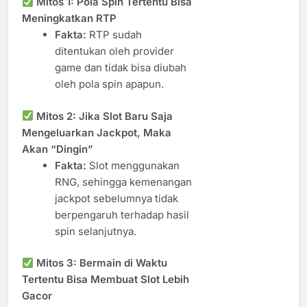
Mitos 1: Pola Spin Tertentu Bisa
Meningkatkan RTP
Fakta:
RTP sudah
ditentukan oleh provider
game dan tidak bisa diubah
oleh pola spin apapun.
Mitos 2: Jika Slot Baru Saja
Mengeluarkan Jackpot, Maka
Akan “Dingin”
Fakta:
Slot menggunakan
RNG, sehingga kemenangan
jackpot sebelumnya tidak
berpengaruh terhadap hasil
spin selanjutnya.
Mitos 3: Bermain di Waktu
Tertentu Bisa Membuat Slot Lebih
Gacor