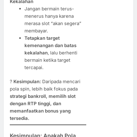
Kekalahan
Jangan bermain terus-
menerus hanya karena
merasa slot “akan segera”
membayar.
Tetapkan target
kemenangan dan batas
kekalahan
, lalu berhenti
bermain ketika target
tercapai.
?
Kesimpulan:
Daripada mencari
pola spin, lebih baik fokus pada
strategi bankroll, memilih slot
dengan RTP tinggi, dan
memanfaatkan bonus yang
tersedia.
Kesimpulan: Apakah Pola