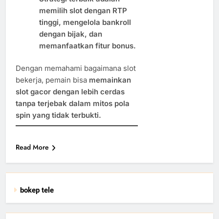
memilih slot dengan RTP
tinggi, mengelola bankroll
dengan bijak, dan
memanfaatkan fitur bonus.
Dengan memahami bagaimana slot
bekerja, pemain bisa
memainkan
slot gacor dengan lebih cerdas
tanpa terjebak dalam mitos pola
spin yang tidak terbukti.
Read More
bokep tele