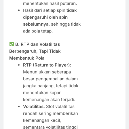
menentukan hasil putaran.
Hasil dari setiap spin
tidak
dipengaruhi oleh spin
sebelumnya
, sehingga tidak
ada pola tetap.
B. RTP dan Volatilitas
Berpengaruh, Tapi Tidak
Membentuk Pola
RTP (Return to Player):
Menunjukkan seberapa
besar pengembalian dalam
jangka panjang, tetapi tidak
menentukan kapan
kemenangan akan terjadi.
Volatilitas:
Slot volatilitas
rendah sering memberikan
kemenangan kecil,
sementara volatilitas tinggi