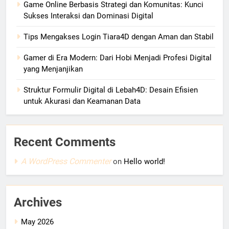
Game Online Berbasis Strategi dan Komunitas: Kunci
Sukses Interaksi dan Dominasi Digital
Tips Mengakses Login Tiara4D dengan Aman dan Stabil
Gamer di Era Modern: Dari Hobi Menjadi Profesi Digital
yang Menjanjikan
Struktur Formulir Digital di Lebah4D: Desain Efisien
untuk Akurasi dan Keamanan Data
Recent Comments
A WordPress Commenter
on
Hello world!
Archives
May 2026