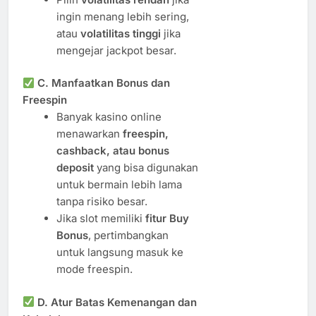
ingin menang lebih sering,
atau
volatilitas tinggi
jika
mengejar jackpot besar.
C. Manfaatkan Bonus dan
Freespin
Banyak kasino online
menawarkan
freespin,
cashback, atau bonus
deposit
yang bisa digunakan
untuk bermain lebih lama
tanpa risiko besar.
Jika slot memiliki
fitur Buy
Bonus
, pertimbangkan
untuk langsung masuk ke
mode freespin.
D. Atur Batas Kemenangan dan