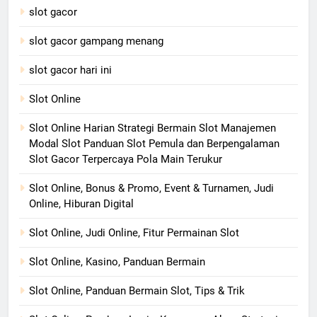
slot gacor
slot gacor gampang menang
slot gacor hari ini
Slot Online
Slot Online Harian Strategi Bermain Slot Manajemen
Modal Slot Panduan Slot Pemula dan Berpengalaman
Slot Gacor Terpercaya Pola Main Terukur
Slot Online, Bonus & Promo, Event & Turnamen, Judi
Online, Hiburan Digital
Slot Online, Judi Online, Fitur Permainan Slot
Slot Online, Kasino, Panduan Bermain
Slot Online, Panduan Bermain Slot, Tips & Trik