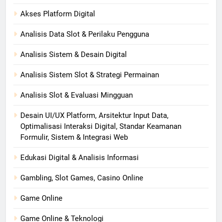
Akses Platform Digital
Analisis Data Slot & Perilaku Pengguna
Analisis Sistem & Desain Digital
Analisis Sistem Slot & Strategi Permainan
Analisis Slot & Evaluasi Mingguan
Desain UI/UX Platform, Arsitektur Input Data,
Optimalisasi Interaksi Digital, Standar Keamanan
Formulir, Sistem & Integrasi Web
Edukasi Digital & Analisis Informasi
Gambling, Slot Games, Casino Online
Game Online
Game Online & Teknologi