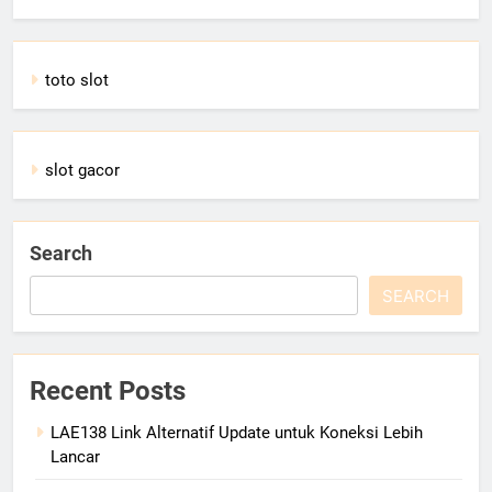
toto slot
slot gacor
Search
SEARCH
Recent Posts
LAE138 Link Alternatif Update untuk Koneksi Lebih
Lancar