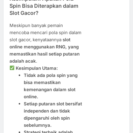
Spin Bisa Diterapkan dalam
Slot Gacor?
Meskipun banyak pemain
mencoba mencari pola spin dalam
slot gacor, kenyataannya
slot
online menggunakan RNG, yang
memastikan hasil setiap putaran
adalah acak
.
Kesimpulan Utama:
Tidak ada pola spin yang
bisa memastikan
kemenangan dalam slot
online.
Setiap putaran slot bersifat
independen dan tidak
dipengaruhi oleh spin
sebelumnya.
Strategi terbaik adalah