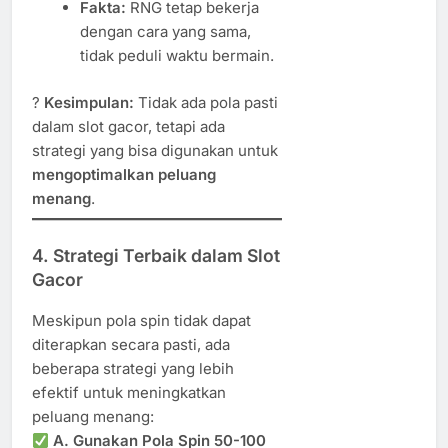
Fakta:
RNG tetap bekerja
dengan cara yang sama,
tidak peduli waktu bermain.
?
Kesimpulan:
Tidak ada pola pasti
dalam slot gacor, tetapi ada
strategi yang bisa digunakan untuk
mengoptimalkan peluang
menang
.
4. Strategi Terbaik dalam Slot
Gacor
Meskipun pola spin tidak dapat
diterapkan secara pasti, ada
beberapa strategi yang lebih
efektif untuk meningkatkan
peluang menang:
A. Gunakan Pola Spin 50-100