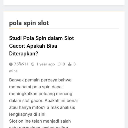
pola spin slot
Studi Pola Spin dalam Slot
Gacor: Apakah Bisa
Diterapkan?
75fb911
1 year ago
0
8
mins
Banyak pemain percaya bahwa
memahami pola spin dapat
meningkatkan peluang menang
dalam slot gacor. Apakah ini benar
atau hanya mitos? Simak analisis
lengkapnya di sini.
Slot online telah menjadi salah
satu permainan kasino paling