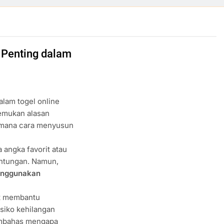
Penting dalam
lam togel online
emukan alasan
imana cara menyusun
 angka favorit atau
untungan. Namun,
nggunakan
at membantu
siko kehilangan
membahas mengapa