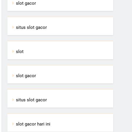
slot gacor
situs slot gacor
slot
slot gacor
situs slot gacor
slot gacor hari ini