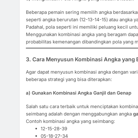
Beberapa pemain sering memilih angka berdasarkan
seperti angka berurutan (12-13-14-15) atau angka y
Padahal, pola seperti ini memiliki peluang kecil un
Menggunakan kombinasi angka yang beragam dapa
probabilitas kemenangan dibandingkan pola yang m
3. Cara Menyusun Kombinasi Angka yang
Agar dapat menyusun kombinasi angka dengan varia
beberapa strategi yang bisa diterapkan:
a) Gunakan Kombinasi Angka Ganjil dan Genap
Salah satu cara terbaik untuk menciptakan kombina
seimbang adalah dengan menggabungkan angka
ga
Contoh kombinasi angka yang seimbang:
12-15-28-39
05-18-27-34