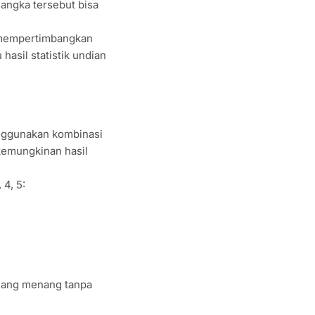
-angka tersebut bisa
 mempertimbangkan
 hasil statistik undian
nggunakan kombinasi
kemungkinan hasil
 4, 5:
uang menang tanpa