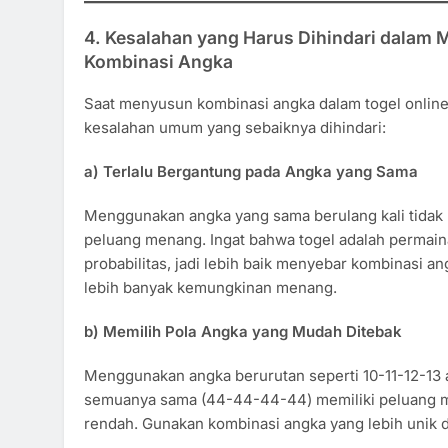
4. Kesalahan yang Harus Dihindari dalam
Kombinasi Angka
Saat menyusun kombinasi angka dalam togel online
kesalahan umum yang sebaiknya dihindari:
a) Terlalu Bergantung pada Angka yang Sama
Menggunakan angka yang sama berulang kali tidak
peluang menang. Ingat bahwa togel adalah permain
probabilitas, jadi lebih baik menyebar kombinasi an
lebih banyak kemungkinan menang.
b) Memilih Pola Angka yang Mudah Ditebak
Menggunakan angka berurutan seperti 10-11-12-13 
semuanya sama (44-44-44-44) memiliki peluang 
rendah. Gunakan kombinasi angka yang lebih unik 