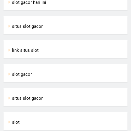
slot gacor hari ini
situs slot gacor
link situs slot
slot gacor
situs slot gacor
slot