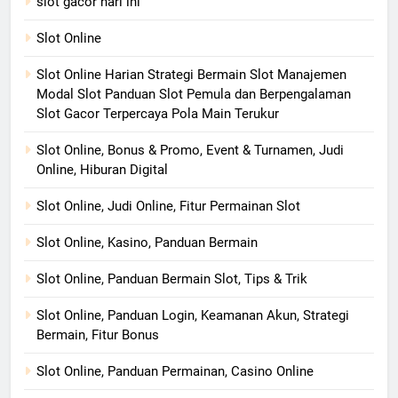
slot gacor hari ini
Slot Online
Slot Online Harian Strategi Bermain Slot Manajemen
Modal Slot Panduan Slot Pemula dan Berpengalaman
Slot Gacor Terpercaya Pola Main Terukur
Slot Online, Bonus & Promo, Event & Turnamen, Judi
Online, Hiburan Digital
Slot Online, Judi Online, Fitur Permainan Slot
Slot Online, Kasino, Panduan Bermain
Slot Online, Panduan Bermain Slot, Tips & Trik
Slot Online, Panduan Login, Keamanan Akun, Strategi
Bermain, Fitur Bonus
Slot Online, Panduan Permainan, Casino Online