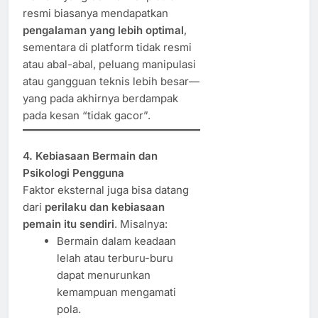
resmi biasanya mendapatkan
pengalaman yang lebih optimal
,
sementara di platform tidak resmi
atau abal-abal, peluang manipulasi
atau gangguan teknis lebih besar—
yang pada akhirnya berdampak
pada kesan “tidak gacor”.
4. Kebiasaan Bermain dan
Psikologi Pengguna
Faktor eksternal juga bisa datang
dari
perilaku dan kebiasaan
pemain itu sendiri
. Misalnya:
Bermain dalam keadaan
lelah atau terburu-buru
dapat menurunkan
kemampuan mengamati
pola.