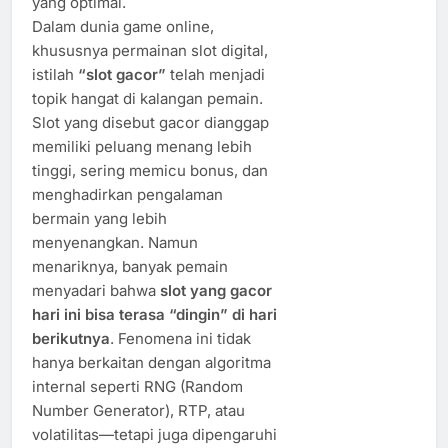
yang optimal.
Dalam dunia game online,
khususnya permainan slot digital,
istilah
“slot gacor”
telah menjadi
topik hangat di kalangan pemain.
Slot yang disebut gacor dianggap
memiliki peluang menang lebih
tinggi, sering memicu bonus, dan
menghadirkan pengalaman
bermain yang lebih
menyenangkan. Namun
menariknya, banyak pemain
menyadari bahwa
slot yang gacor
hari ini bisa terasa “dingin” di hari
berikutnya
. Fenomena ini tidak
hanya berkaitan dengan algoritma
internal seperti RNG (Random
Number Generator), RTP, atau
volatilitas—tetapi juga dipengaruhi