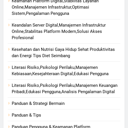
Keamanan Platform Digital,Stabilitas Layanan
Online,Manajemen Infrastruktur,Optimasi
Sistem,Pengalaman Pengguna
Keandalan Server Digital,Manajemen Infrastruktur
Online,Stabilitas Platform Modern,Solusi Akses
Profesional
Kesehatan dan Nutrisi Gaya Hidup Sehat Produktivitas
dan Energi Tips Diet Seimbang
Literasi Risiko,Psikologi Perilaku,Manajemen
Kebiasaan,Kesejahteraan Digital,Edukasi Pengguna
Literasi Risiko,Psikologi Perilaku,Manajemen Keuangan
Pribadi,Edukasi Pengguna,Analisis Pengalaman Digital
Panduan & Strategi Bermain
Panduan & Tips
Panduan Pengguna & Keamanan Platform