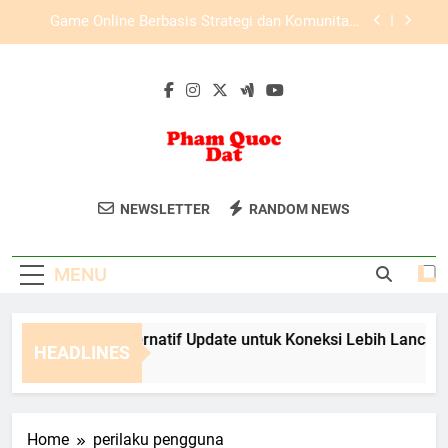
Kunci Sukses Interaksi dan Dominasi Digital
Skip
Tips Mengakses Login Tiara4D dengan Aman dan
to
Stabil
content
Gamer di Era Modern: Dari Hobi Menjadi Profesi
Digital yang Menjanjikan
LAE138 Link Alternatif Update untuk Koneksi
Lebih Lancar
Game Online Berbasis Strategi dan Komunitas:
Kunci Sukses Interaksi dan Dominasi Digital
Pham Quoc Dat
Nikmati Karya Fotografi Inspiratif Dari
Tips Mengakses Login Tiara4D dengan Aman dan
NEWSLETTER
RANDOM NEWS
Stabil
Pham Quoc Dat.
Gamer di Era Modern: Dari Hobi Menjadi Profesi
Digital yang Menjanjikan
MENU
LAE138 Link Alternatif Update untuk Koneksi Lebih Lancar
HEADLINES
3 Months Ago
Home
perilaku pengguna