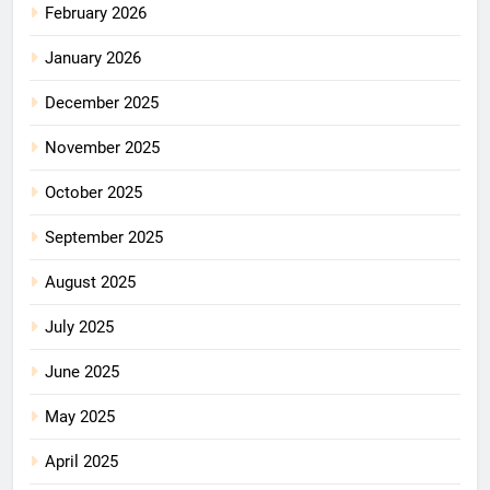
February 2026
January 2026
December 2025
November 2025
October 2025
September 2025
August 2025
July 2025
June 2025
May 2025
April 2025