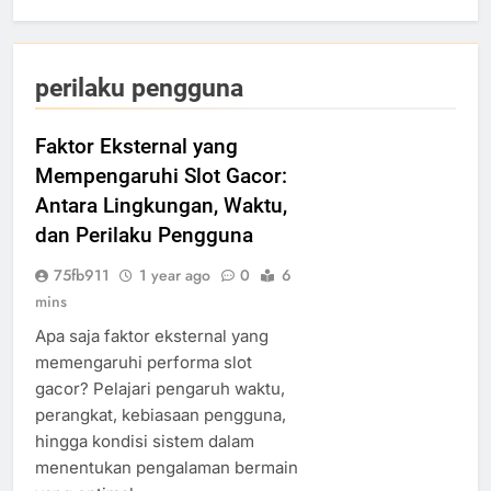
perilaku pengguna
Faktor Eksternal yang
Mempengaruhi Slot Gacor:
Antara Lingkungan, Waktu,
dan Perilaku Pengguna
75fb911
1 year ago
0
6
mins
Apa saja faktor eksternal yang
memengaruhi performa slot
gacor? Pelajari pengaruh waktu,
perangkat, kebiasaan pengguna,
hingga kondisi sistem dalam
menentukan pengalaman bermain