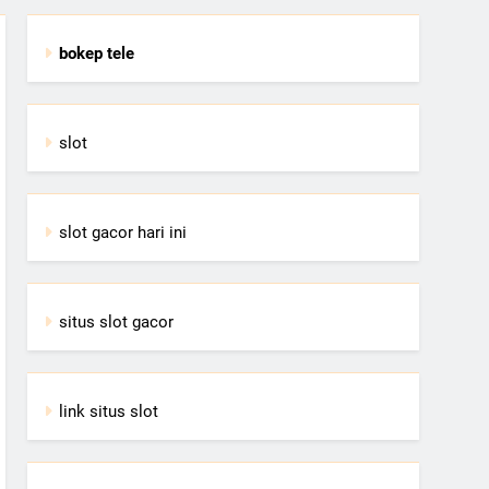
bokep tele
slot
slot gacor hari ini
situs slot gacor
link situs slot