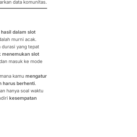
sarkan data komunitas.
hasil dalam slot
dalah murni acak.
 durasi yang tepat
k menemukan slot
 dan masuk ke mode
gaimana kamu
mengatur
n harus berhenti
.
an hanya soal waktu
diri
kesempatan