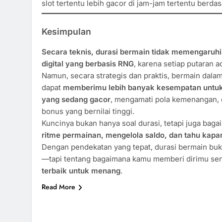
slot tertentu lebih gacor di jam-jam tertentu berda
Kesimpulan
Secara teknis, durasi bermain tidak memengaruhi 
digital yang berbasis RNG
, karena setiap putaran a
Namun, secara strategis dan praktis, bermain dalam
dapat
memberimu lebih banyak kesempatan untu
yang sedang gacor
, mengamati pola kemenangan,
bonus yang bernilai tinggi.
Kuncinya bukan hanya soal durasi, tetapi juga ba
ritme permainan, mengelola saldo, dan tahu kapa
Dengan pendekatan yang tepat, durasi bermain buk
—tapi tentang bagaimana kamu memberi dirimu sen
terbaik untuk menang
.
Read More