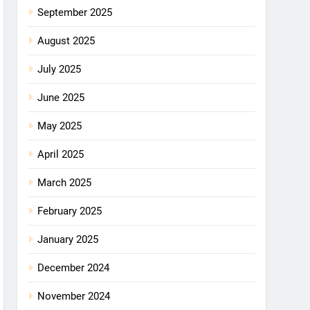
September 2025
August 2025
July 2025
June 2025
May 2025
April 2025
March 2025
February 2025
January 2025
December 2024
November 2024