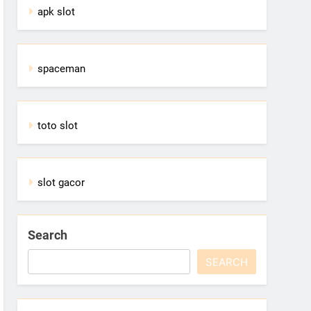
apk slot
spaceman
toto slot
slot gacor
Search
SEARCH