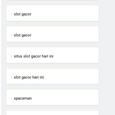
slot gacor
slot gacor
situs slot gacor hari ini
slot gacor hari ini
spaceman