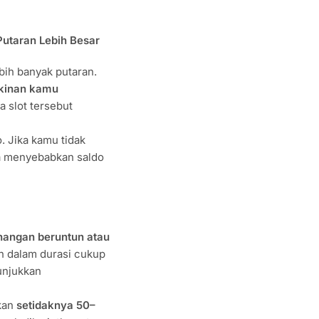
utaran Lebih Besar
bih banyak putaran.
kinan kamu
ka slot tersebut
. Jika kamu tidak
sa menyebabkan saldo
angan beruntun atau
n dalam durasi cukup
unjukkan
kan
setidaknya 50–