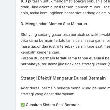
100 putaran
untuk mengamati apakah sebuah slot la
tidak. Jika dalam durasi tersebut sudah muncul scatt
spin, maka kemungkinan besar slot sedang dalam p
3.
Menghindari Momen Slot Menurun
Slot yang sedang gacor bisa berubah sewaktu-wakt
Jika kamu bermain terlalu lama dalam satu game, b
masa gacor dan justru terjebak dalam fase saat me
kembali” kemenangan.
Karena itu,
bermain terlalu lama tanpa evaluasi be
berbahaya
, terutama jika tidak ada strategi keluar (e
Strategi Efektif Mengatur Durasi Bermain
Agar durasi bermain bekerja mendukung peluang m
strategi yang dapat diterapkan:
Gunakan Sistem Sesi Bermain