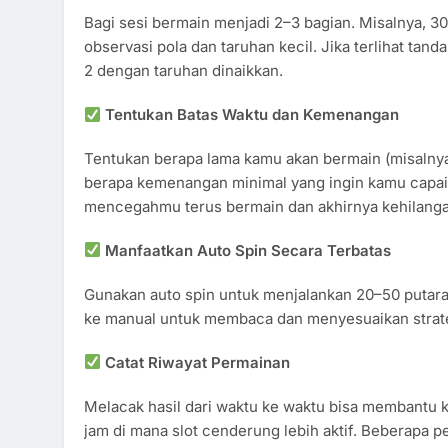
Bagi sesi bermain menjadi 2–3 bagian. Misalnya, 3
observasi pola dan taruhan kecil. Jika terlihat tanda
2 dengan taruhan dinaikkan.
Tentukan Batas Waktu dan Kemenangan
Tentukan berapa lama kamu akan bermain (misalnya
berapa kemenangan minimal yang ingin kamu capai 
mencegahmu terus bermain dan akhirnya kehilanga
Manfaatkan Auto Spin Secara Terbatas
Gunakan auto spin untuk menjalankan 20–50 putaran
ke manual untuk membaca dan menyesuaikan strate
Catat Riwayat Permainan
Melacak hasil dari waktu ke waktu bisa membantu
jam di mana slot cenderung lebih aktif. Beberapa 