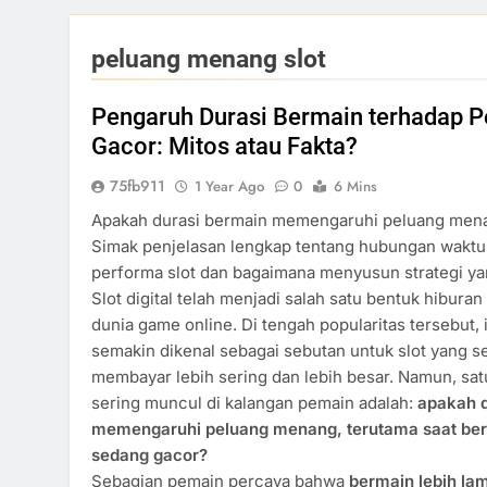
peluang menang slot
Pengaruh Durasi Bermain terhadap Pe
Gacor: Mitos atau Fakta?
75fb911
1 Year Ago
0
6 Mins
Apakah durasi bermain memengaruhi peluang men
Simak penjelasan lengkap tentang hubungan wakt
performa slot dan bagaimana menyusun strategi yan
Slot digital telah menjadi salah satu bentuk hibura
dunia game online. Di tengah popularitas tersebut, 
semakin dikenal sebagai sebutan untuk slot yang 
membayar lebih sering dan lebih besar. Namun, sa
sering muncul di kalangan pemain adalah:
apakah d
memengaruhi peluang menang, terutama saat berm
sedang gacor?
Sebagian pemain percaya bahwa
bermain lebih la