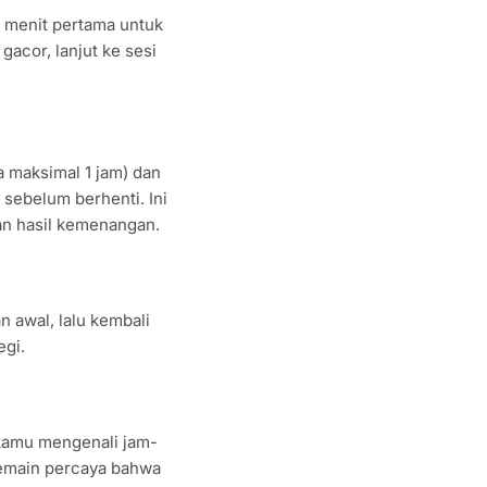
0 menit pertama untuk
 gacor, lanjut ke sesi
 maksimal 1 jam) dan
sebelum berhenti. Ini
n hasil kemenangan.
 awal, lalu kembali
gi.
 kamu mengenali jam-
pemain percaya bahwa