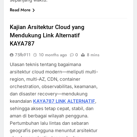
Read More
Kajian Arsitektur Cloud yang
Mendukung Link Alternatif
KAYA787
75fb911
10 months ago
0
8 mins
Ulasan teknis tentang bagaimana
arsitektur cloud modern—meliputi multi-
region, multi-AZ, CDN, container
orchestration, observabilitas, keamanan,
dan disaster recovery—mendukung
keandalan
KAYA787 LINK ALTERNATIF
,
sehingga akses tetap cepat, stabil, dan
aman di berbagai wilayah pengguna.
Pertumbuhan lalu lintas dan sebaran
geografis pengguna menuntut arsitektur