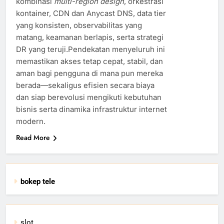
kombinasi
multi-region design
, orkestrasi
kontainer, CDN dan Anycast DNS, data tier
yang konsisten, observabilitas yang
matang, keamanan berlapis, serta strategi
DR yang teruji.Pendekatan menyeluruh ini
memastikan akses tetap cepat, stabil, dan
aman bagi pengguna di mana pun mereka
berada—sekaligus efisien secara biaya
dan siap berevolusi mengikuti kebutuhan
bisnis serta dinamika infrastruktur internet
modern.
Read More
bokep tele
slot