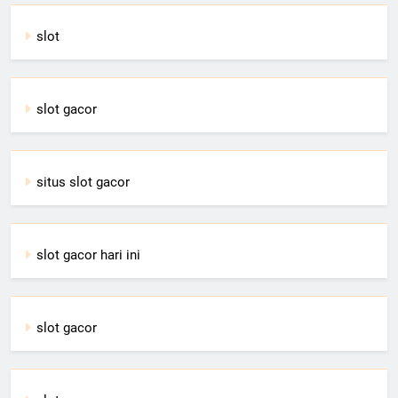
slot
slot gacor
situs slot gacor
slot gacor hari ini
slot gacor