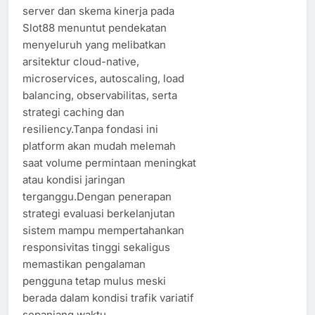
server dan skema kinerja pada
Slot88 menuntut pendekatan
menyeluruh yang melibatkan
arsitektur cloud-native,
microservices, autoscaling, load
balancing, observabilitas, serta
strategi caching dan
resiliency.Tanpa fondasi ini
platform akan mudah melemah
saat volume permintaan meningkat
atau kondisi jaringan
terganggu.Dengan penerapan
strategi evaluasi berkelanjutan
sistem mampu mempertahankan
responsivitas tinggi sekaligus
memastikan pengalaman
pengguna tetap mulus meski
berada dalam kondisi trafik variatif
sepanjang waktu.