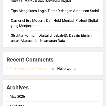
Sukses Interaksi dan Dominasi Digital
Tips Mengakses Login Tiara4D dengan Aman dan Stabil
Gamer di Era Modern: Dari Hobi Menjadi Profesi Digital
yang Menjanjikan
Struktur Formulir Digital di Lebah4D: Desain Efisien
untuk Akurasi dan Keamanan Data
Recent Comments
A WordPress Commenter
on
Hello world!
Archives
May 2026