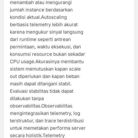
menambah atau mengurangi
jumlah instance berdasarkan
kondisi aktual.Autoscaling
berbasis telemetry lebih akurat
karena mengukur sinyal langsung
dari runtime seperti antrean
permintaan, waktu eksekusi, dan
konsumsi resource bukan sekadar
CPU usage.Akurasinya membantu
sistem memutuskan kapan scale
out diperlukan dan kapan beban
masih dapat ditangani stabil.
Evaluasi stabilitas tidak dapat
dilakukan tanpa
observabilitas.Observabilitas
mengintegrasikan telemetry, log
terstruktur, dan trace terdistribusi
untuk memetakan performa server
secara holistik.Telemetry