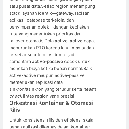
satu pusat data.Setiap region menampung
stack layanan identik—gateway, lapisan
aplikasi, database terkelola, dan
penyimpanan objek—dengan kebijakan
rute yang menentukan prioritas dan
failover otomatis.Pola
active-active
dapat
menurunkan RTO karena lalu lintas sudah
tersebar sebelum insiden terjadi,
sementara
active-passive
cocok untuk
menekan biaya ketika beban normal.Baik
active-active maupun active-passive
memerlukan replikasi data
sinkron/asinkron yang terukur serta
health
check
lintas region yang presisi.
Orkestrasi Kontainer & Otomasi
Rilis
Untuk konsistensi rilis dan efisiensi skala,
beban aplikasi dikemas dalam kontainer