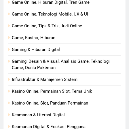
Game Online, Hiburan Digital, Tren Game
Game Online, Teknologi Mobile, UX & UI
Game Online, Tips & Trik, Judi Online
Game, Kasino, Hiburan
Gaming & Hiburan Digital
Gaming, Desain & Visual, Analisis Game, Teknologi
Game, Dunia Pokémon
Infrastruktur & Manajemen Sistem
Kasino Online, Permainan Slot, Tema Unik
Kasino Online, Slot, Panduan Permainan
Keamanan & Literasi Digital
Keamanan Digital & Edukasi Pengguna