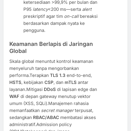
ketersediaan >99,9% per bulan dan
P95
latency
<200 ms—serta
alert
preskriptif agar tim
on-call
bereaksi
berdasarkan dampak nyata ke
pengguna.
Keamanan Berlapis di Jaringan
Global
Skala global menuntut kontrol keamanan
menyeluruh tanpa mengorbankan
performa.Terapkan
TLS 1.3
end-to-end,
HSTS
, kebijakan
CSP
, dan
mTLS
antar
layanan.Mitigasi
DDoS
di lapisan edge dan
WAF
di depan gateway menutup vektor
umum (XSS, SQLi).Manajemen rahasia
memanfaatkan
secret manager
terpusat,
sedangkan
RBAC/ABAC
membatasi akses
administratif.Admission policy