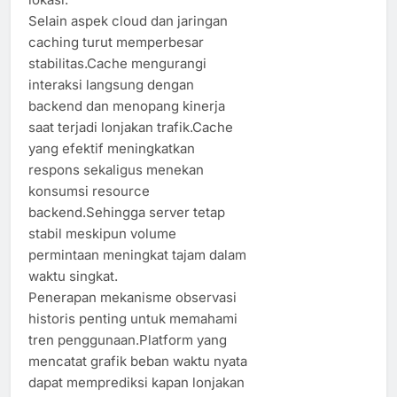
Selain aspek cloud dan jaringan
caching turut memperbesar
stabilitas.Cache mengurangi
interaksi langsung dengan
backend dan menopang kinerja
saat terjadi lonjakan trafik.Cache
yang efektif meningkatkan
respons sekaligus menekan
konsumsi resource
backend.Sehingga server tetap
stabil meskipun volume
permintaan meningkat tajam dalam
waktu singkat.
Penerapan mekanisme observasi
historis penting untuk memahami
tren penggunaan.Platform yang
mencatat grafik beban waktu nyata
dapat memprediksi kapan lonjakan