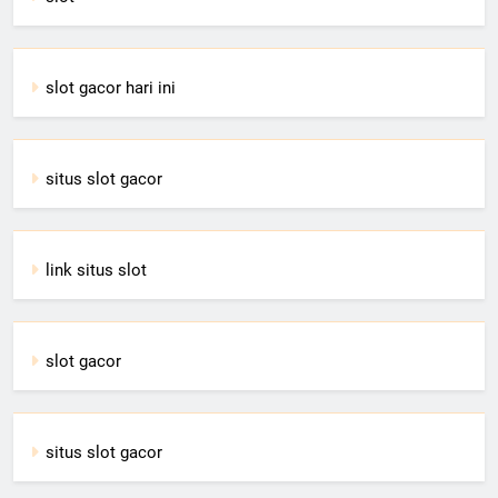
slot gacor hari ini
situs slot gacor
link situs slot
slot gacor
situs slot gacor