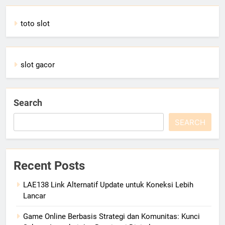
toto slot
slot gacor
Search
SEARCH
Recent Posts
LAE138 Link Alternatif Update untuk Koneksi Lebih
Lancar
Game Online Berbasis Strategi dan Komunitas: Kunci