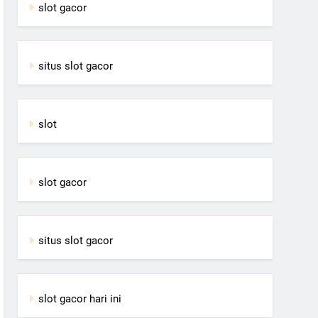
slot gacor
situs slot gacor
slot
slot gacor
situs slot gacor
slot gacor hari ini