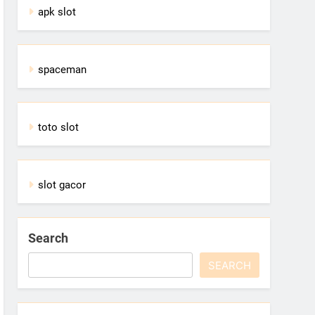
apk slot
spaceman
toto slot
slot gacor
Search
SEARCH