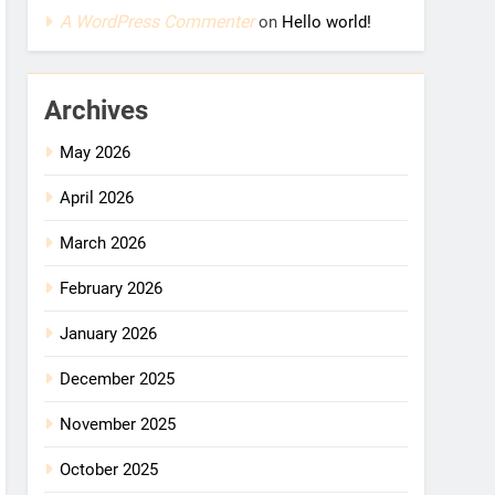
A WordPress Commenter
on
Hello world!
Archives
May 2026
April 2026
March 2026
February 2026
January 2026
December 2025
November 2025
October 2025