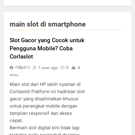
main slot di smartphone
Slot Gacor yang Cocok untuk
Pengguna Mobile? Coba
Corlaslot
75fb911
1 year ago
0
4
mins
Main slot dari HP lebih nyaman di
Corlaslot! Platform ini hadirkan slot
gacor yang dioptimalkan khusus
untuk perangkat mobile dengan
tampilan responsif dan akses
cepat.
Bermain slot digital kini tidak lagi
terbatas pada perangkat desktop.