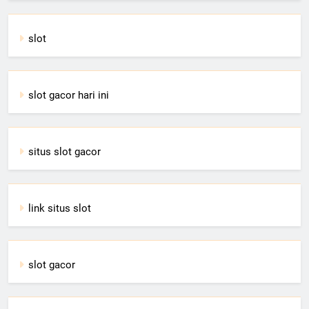
slot
slot gacor hari ini
situs slot gacor
link situs slot
slot gacor