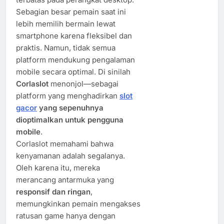
Sebagian besar pemain saat ini
lebih memilih bermain lewat
smartphone karena fleksibel dan
praktis. Namun, tidak semua
platform mendukung pengalaman
mobile secara optimal. Di sinilah
Corlaslot
menonjol—sebagai
platform yang menghadirkan
slot
gacor
yang sepenuhnya
dioptimalkan untuk pengguna
mobile
.
Corlaslot memahami bahwa
kenyamanan adalah segalanya.
Oleh karena itu, mereka
merancang antarmuka yang
responsif dan ringan
,
memungkinkan pemain mengakses
ratusan game hanya dengan