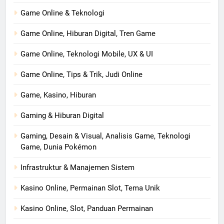
Game Online & Teknologi
Game Online, Hiburan Digital, Tren Game
Game Online, Teknologi Mobile, UX & UI
Game Online, Tips & Trik, Judi Online
Game, Kasino, Hiburan
Gaming & Hiburan Digital
Gaming, Desain & Visual, Analisis Game, Teknologi
Game, Dunia Pokémon
Infrastruktur & Manajemen Sistem
Kasino Online, Permainan Slot, Tema Unik
Kasino Online, Slot, Panduan Permainan