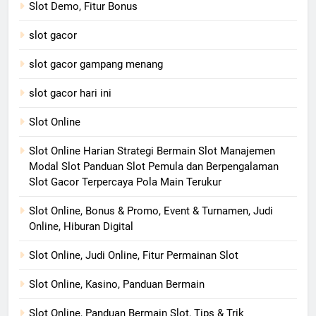
Slot Demo, Fitur Bonus
slot gacor
slot gacor gampang menang
slot gacor hari ini
Slot Online
Slot Online Harian Strategi Bermain Slot Manajemen
Modal Slot Panduan Slot Pemula dan Berpengalaman
Slot Gacor Terpercaya Pola Main Terukur
Slot Online, Bonus & Promo, Event & Turnamen, Judi
Online, Hiburan Digital
Slot Online, Judi Online, Fitur Permainan Slot
Slot Online, Kasino, Panduan Bermain
Slot Online, Panduan Bermain Slot, Tips & Trik