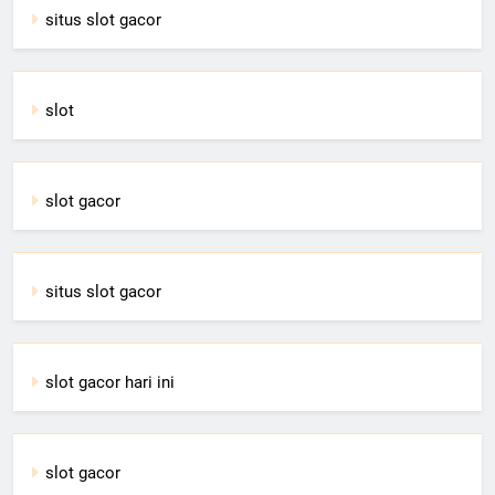
situs slot gacor
slot
slot gacor
situs slot gacor
slot gacor hari ini
slot gacor