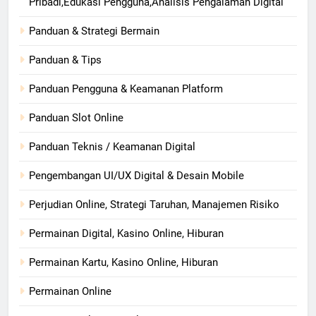
Pribadi,Edukasi Pengguna,Analisis Pengalaman Digital
Panduan & Strategi Bermain
Panduan & Tips
Panduan Pengguna & Keamanan Platform
Panduan Slot Online
Panduan Teknis / Keamanan Digital
Pengembangan UI/UX Digital & Desain Mobile
Perjudian Online, Strategi Taruhan, Manajemen Risiko
Permainan Digital, Kasino Online, Hiburan
Permainan Kartu, Kasino Online, Hiburan
Permainan Online