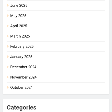
June 2025
May 2025
April 2025
March 2025
February 2025
January 2025
December 2024
November 2024
October 2024
Categories