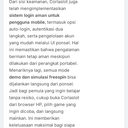
Dari sisi keamanan, Corlaslot juga
telah mengimplementasikan
sistem login aman untuk
pengguna mobile
, termasuk opsi
auto-login, autentikasi dua
langkah, serta pengelolaan akun
yang mudah melalui UI ponsel. Hal
ini memastikan bahwa pengalaman
bermain tetap aman meskipun
dilakukan dari perangkat portabel.
Menariknya lagi, semua mode
demo dan simulasi freespin
bisa
dijalankan langsung dari ponsel.
Jadi bagi pemula yang ingin belajar
tanpa resiko, cukup buka Corlaslot
dari browser HP, pilih game yang
ingin dicoba, dan langsung
mainkan. Ini memberikan
keleluasaan maksimal bagi siapa