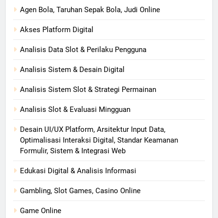
Agen Bola, Taruhan Sepak Bola, Judi Online
Akses Platform Digital
Analisis Data Slot & Perilaku Pengguna
Analisis Sistem & Desain Digital
Analisis Sistem Slot & Strategi Permainan
Analisis Slot & Evaluasi Mingguan
Desain UI/UX Platform, Arsitektur Input Data,
Optimalisasi Interaksi Digital, Standar Keamanan
Formulir, Sistem & Integrasi Web
Edukasi Digital & Analisis Informasi
Gambling, Slot Games, Casino Online
Game Online