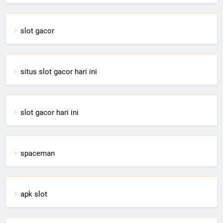
slot gacor
situs slot gacor hari ini
slot gacor hari ini
spaceman
apk slot