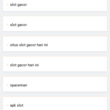
slot gacor
slot gacor
situs slot gacor hari ini
slot gacor hari ini
spaceman
apk slot