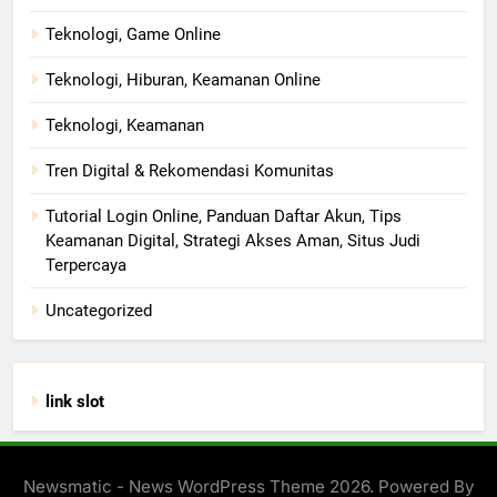
Teknologi, Game Online
Teknologi, Hiburan, Keamanan Online
Teknologi, Keamanan
Tren Digital & Rekomendasi Komunitas
Tutorial Login Online, Panduan Daftar Akun, Tips
Keamanan Digital, Strategi Akses Aman, Situs Judi
Terpercaya
Uncategorized
link slot
Newsmatic - News WordPress Theme 2026. Powered By