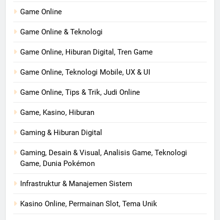
Game Online
Game Online & Teknologi
Game Online, Hiburan Digital, Tren Game
Game Online, Teknologi Mobile, UX & UI
Game Online, Tips & Trik, Judi Online
Game, Kasino, Hiburan
Gaming & Hiburan Digital
Gaming, Desain & Visual, Analisis Game, Teknologi
Game, Dunia Pokémon
Infrastruktur & Manajemen Sistem
Kasino Online, Permainan Slot, Tema Unik