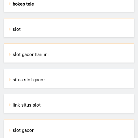
bokep tele
slot
slot gacor hari ini
situs slot gacor
link situs slot
slot gacor