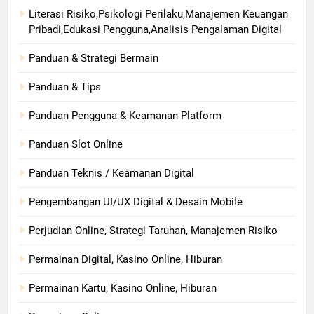
Literasi Risiko,Psikologi Perilaku,Manajemen Keuangan
Pribadi,Edukasi Pengguna,Analisis Pengalaman Digital
Panduan & Strategi Bermain
Panduan & Tips
Panduan Pengguna & Keamanan Platform
Panduan Slot Online
Panduan Teknis / Keamanan Digital
Pengembangan UI/UX Digital & Desain Mobile
Perjudian Online, Strategi Taruhan, Manajemen Risiko
Permainan Digital, Kasino Online, Hiburan
Permainan Kartu, Kasino Online, Hiburan