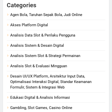
Categories
Agen Bola, Taruhan Sepak Bola, Judi Online
Akses Platform Digital
Analisis Data Slot & Perilaku Pengguna
Analisis Sistem & Desain Digital
Analisis Sistem Slot & Strategi Permainan
Analisis Slot & Evaluasi Mingguan
Desain UI/UX Platform, Arsitektur Input Data,
Optimalisasi Interaksi Digital, Standar Keamanan
Formulir, Sistem & Integrasi Web
Edukasi Digital & Analisis Informasi
Gambling, Slot Games, Casino Online