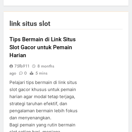
link situs slot
Tips Bermain di Link Situs
Slot Gacor untuk Pemain
Harian
75fb911
8 months
ago
0
5 mins
Pelajari tips bermain di link situs
slot gacor khusus untuk pemain
harian agar modal tetap terjaga,
strategi taruhan efektif, dan
pengalaman bermain lebih fokus
dan menyenangkan.
Bagi pemain yang rutin bermain
slot setiap hari, menjaga