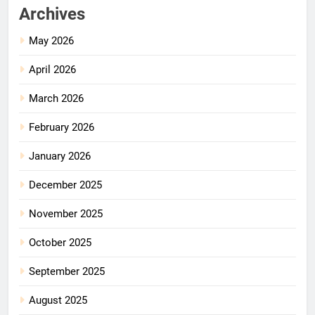
Archives
May 2026
April 2026
March 2026
February 2026
January 2026
December 2025
November 2025
October 2025
September 2025
August 2025