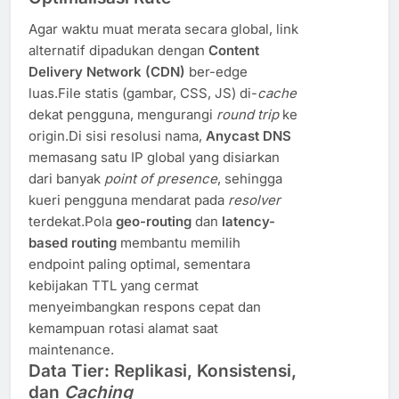
Agar waktu muat merata secara global, link
alternatif dipadukan dengan
Content
Delivery Network (CDN)
ber-edge
luas.File statis (gambar, CSS, JS) di-
cache
dekat pengguna, mengurangi
round trip
ke
origin.Di sisi resolusi nama,
Anycast DNS
memasang satu IP global yang disiarkan
dari banyak
point of presence
, sehingga
kueri pengguna mendarat pada
resolver
terdekat.Pola
geo-routing
dan
latency-
based routing
membantu memilih
endpoint paling optimal, sementara
kebijakan TTL yang cermat
menyeimbangkan respons cepat dan
kemampuan rotasi alamat saat
maintenance.
Data Tier: Replikasi, Konsistensi,
dan
Caching