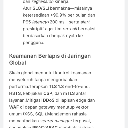
dan
regression
kinerja.
Atur
SLO/SLI
bermakna—misalnya
ketersediaan >99,9% per bulan dan
P95
latency
<200 ms—serta
alert
preskriptif agar tim
on-call
bereaksi
berdasarkan dampak nyata ke
pengguna.
Keamanan Berlapis di Jaringan
Global
Skala global menuntut kontrol keamanan
menyeluruh tanpa mengorbankan
performa.Terapkan
TLS 1.3
end-to-end,
HSTS
, kebijakan
CSP
, dan
mTLS
antar
layanan.Mitigasi
DDoS
di lapisan edge dan
WAF
di depan gateway menutup vektor
umum (XSS, SQLi).Manajemen rahasia
memanfaatkan
secret manager
terpusat,
sedangkan
RBAC/ABAC
membatasi akses