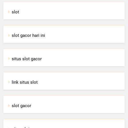
slot
slot gacor hari ini
situs slot gacor
link situs slot
slot gacor