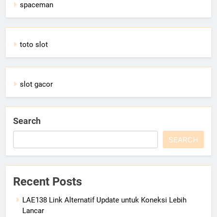
spaceman
toto slot
slot gacor
Search
SEARCH
Recent Posts
LAE138 Link Alternatif Update untuk Koneksi Lebih
Lancar