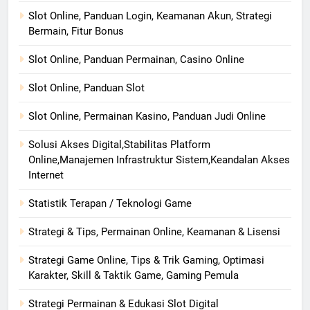
Slot Online, Panduan Login, Keamanan Akun, Strategi
Bermain, Fitur Bonus
Slot Online, Panduan Permainan, Casino Online
Slot Online, Panduan Slot
Slot Online, Permainan Kasino, Panduan Judi Online
Solusi Akses Digital,Stabilitas Platform
Online,Manajemen Infrastruktur Sistem,Keandalan Akses
Internet
Statistik Terapan / Teknologi Game
Strategi & Tips, Permainan Online, Keamanan & Lisensi
Strategi Game Online, Tips & Trik Gaming, Optimasi
Karakter, Skill & Taktik Game, Gaming Pemula
Strategi Permainan & Edukasi Slot Digital