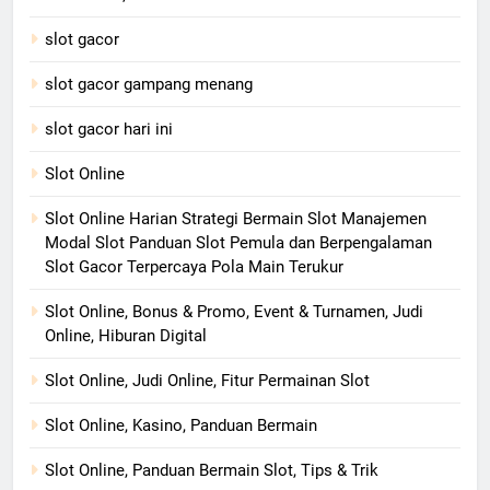
slot gacor
slot gacor gampang menang
slot gacor hari ini
Slot Online
Slot Online Harian Strategi Bermain Slot Manajemen
Modal Slot Panduan Slot Pemula dan Berpengalaman
Slot Gacor Terpercaya Pola Main Terukur
Slot Online, Bonus & Promo, Event & Turnamen, Judi
Online, Hiburan Digital
Slot Online, Judi Online, Fitur Permainan Slot
Slot Online, Kasino, Panduan Bermain
Slot Online, Panduan Bermain Slot, Tips & Trik