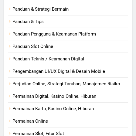
Panduan & Strategi Bermain
Panduan & Tips
Panduan Pengguna & Keamanan Platform
Panduan Slot Online
Panduan Teknis / Keamanan Digital
Pengembangan UI/UX Digital & Desain Mobile
Perjudian Online, Strategi Taruhan, Manajemen Risiko
Permainan Digital, Kasino Online, Hiburan
Permainan Kartu, Kasino Online, Hiburan
Permainan Online
Permainan Slot, Fitur Slot