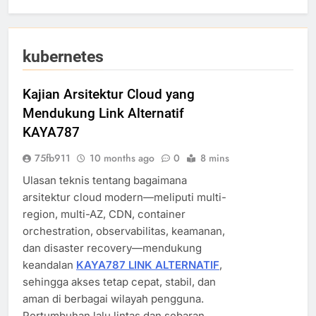
kubernetes
Kajian Arsitektur Cloud yang
Mendukung Link Alternatif
KAYA787
75fb911
10 months ago
0
8 mins
Ulasan teknis tentang bagaimana
arsitektur cloud modern—meliputi multi-
region, multi-AZ, CDN, container
orchestration, observabilitas, keamanan,
dan disaster recovery—mendukung
keandalan
KAYA787 LINK ALTERNATIF
,
sehingga akses tetap cepat, stabil, dan
aman di berbagai wilayah pengguna.
Pertumbuhan lalu lintas dan sebaran