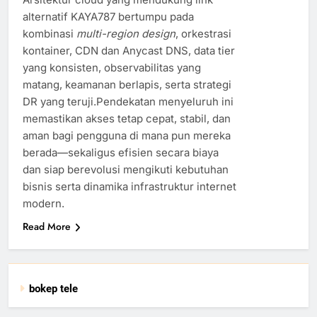
alternatif KAYA787 bertumpu pada
kombinasi
multi-region design
, orkestrasi
kontainer, CDN dan Anycast DNS, data tier
yang konsisten, observabilitas yang
matang, keamanan berlapis, serta strategi
DR yang teruji.Pendekatan menyeluruh ini
memastikan akses tetap cepat, stabil, dan
aman bagi pengguna di mana pun mereka
berada—sekaligus efisien secara biaya
dan siap berevolusi mengikuti kebutuhan
bisnis serta dinamika infrastruktur internet
modern.
Read More
bokep tele