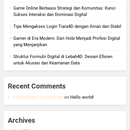
Game Online Berbasis Strategi dan Komunitas: Kunci
Sukses Interaksi dan Dominasi Digital
Tips Mengakses Login Tiara4D dengan Aman dan Stabil
Gamer di Era Modern: Dari Hobi Menjadi Profesi Digital
yang Menjanjikan
Struktur Formulir Digital di Lebah4D: Desain Efisien
untuk Akurasi dan Keamanan Data
Recent Comments
A WordPress Commenter
on
Hello world!
Archives