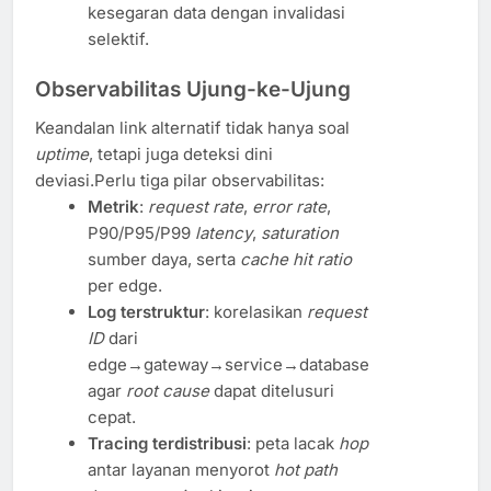
kesegaran data dengan invalidasi
selektif.
Observabilitas Ujung-ke-Ujung
Keandalan link alternatif tidak hanya soal
uptime
, tetapi juga deteksi dini
deviasi.Perlu tiga pilar observabilitas:
Metrik
:
request rate
,
error rate
,
P90/P95/P99
latency
,
saturation
sumber daya, serta
cache hit ratio
per edge.
Log terstruktur
: korelasikan
request
ID
dari
edge→gateway→service→database
agar
root cause
dapat ditelusuri
cepat.
Tracing terdistribusi
: peta lacak
hop
antar layanan menyorot
hot path