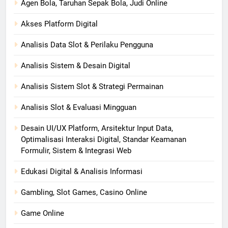
Agen Bola, Taruhan Sepak Bola, Judi Online
Akses Platform Digital
Analisis Data Slot & Perilaku Pengguna
Analisis Sistem & Desain Digital
Analisis Sistem Slot & Strategi Permainan
Analisis Slot & Evaluasi Mingguan
Desain UI/UX Platform, Arsitektur Input Data,
Optimalisasi Interaksi Digital, Standar Keamanan
Formulir, Sistem & Integrasi Web
Edukasi Digital & Analisis Informasi
Gambling, Slot Games, Casino Online
Game Online