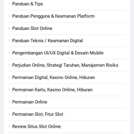
Panduan & Tips
Panduan Pengguna & Keamanan Platform
Panduan Slot Online
Panduan Teknis / Keamanan Digital
Pengembangan UI/UX Digital & Desain Mobile
Perjudian Online, Strategi Taruhan, Manajemen Risiko
Permainan Digital, Kasino Online, Hiburan
Permainan Kartu, Kasino Online, Hiburan
Permainan Online
Permainan Slot, Fitur Slot
Review Situs Slot Online