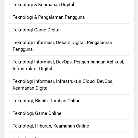
Teknologi & Keamanan Digital
Teknologi & Pengalaman Pengguna
Teknologi Game Digital
Teknologi Informasi, Desain Digital, Pengalaman
Pengguna
Teknologi Informasi, DevOps, Pengembangan Aplikasi,
Infrastruktur Digital
Teknologi Informasi, Infrastruktur Cloud, DevOps,
Keamanan Digital
Teknologi, Bisnis, Taruhan Online
Teknologi, Game Online
Teknologi, Hiburan, Keamanan Online