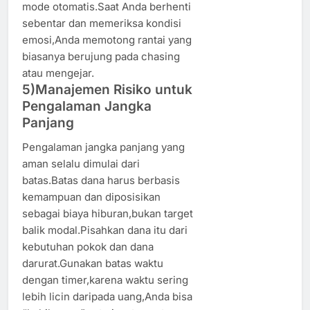
mode otomatis.Saat Anda berhenti
sebentar dan memeriksa kondisi
emosi,Anda memotong rantai yang
biasanya berujung pada chasing
atau mengejar.
5)Manajemen Risiko untuk
Pengalaman Jangka
Panjang
Pengalaman jangka panjang yang
aman selalu dimulai dari
batas.Batas dana harus berbasis
kemampuan dan diposisikan
sebagai biaya hiburan,bukan target
balik modal.Pisahkan dana itu dari
kebutuhan pokok dan dana
darurat.Gunakan batas waktu
dengan timer,karena waktu sering
lebih licin daripada uang,Anda bisa