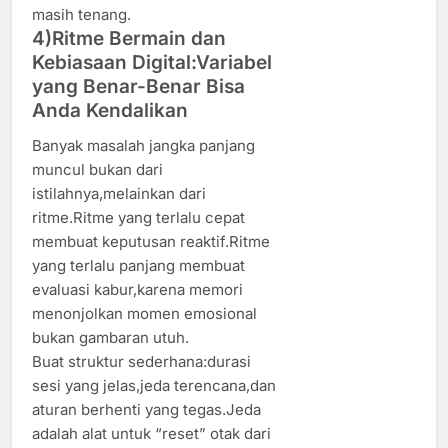
masih tenang.
4)Ritme Bermain dan
Kebiasaan Digital:Variabel
yang Benar-Benar Bisa
Anda Kendalikan
Banyak masalah jangka panjang
muncul bukan dari
istilahnya,melainkan dari
ritme.Ritme yang terlalu cepat
membuat keputusan reaktif.Ritme
yang terlalu panjang membuat
evaluasi kabur,karena memori
menonjolkan momen emosional
bukan gambaran utuh.
Buat struktur sederhana:durasi
sesi yang jelas,jeda terencana,dan
aturan berhenti yang tegas.Jeda
adalah alat untuk “reset” otak dari