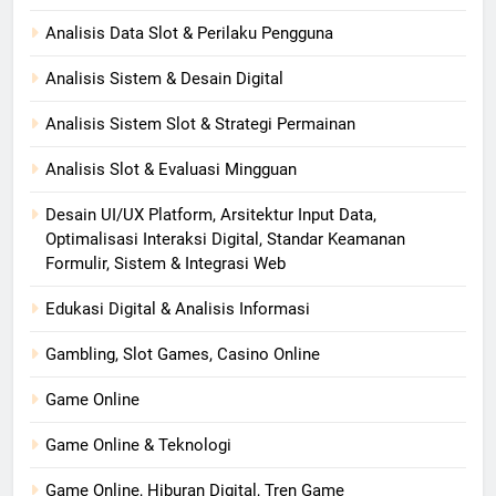
Analisis Data Slot & Perilaku Pengguna
Analisis Sistem & Desain Digital
Analisis Sistem Slot & Strategi Permainan
Analisis Slot & Evaluasi Mingguan
Desain UI/UX Platform, Arsitektur Input Data,
Optimalisasi Interaksi Digital, Standar Keamanan
Formulir, Sistem & Integrasi Web
Edukasi Digital & Analisis Informasi
Gambling, Slot Games, Casino Online
Game Online
Game Online & Teknologi
Game Online, Hiburan Digital, Tren Game