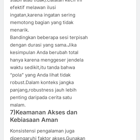
efektif melawan ilusi
ingatan,karena ingatan sering
memotong bagian yang tidak
menarik.
Bandingkan beberapa sesi terpisah
dengan durasi yang sama.Jika
kesimpulan Anda berubah total
hanya karena menggeser jendela
waktu sedikit,itu tanda bahwa
“pola” yang Anda lihat tidak
robust.Dalam konteks jangka
panjang,robustness jauh lebih
penting daripada cerita satu
malam.
7)Keamanan Akses dan
Kebiasaan Aman
Konsistensi pengalaman juga
dipengaruhi faktor akses.Gunakan