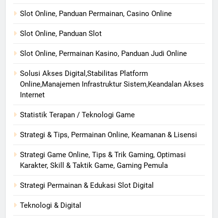
Slot Online, Panduan Permainan, Casino Online
Slot Online, Panduan Slot
Slot Online, Permainan Kasino, Panduan Judi Online
Solusi Akses Digital,Stabilitas Platform
Online,Manajemen Infrastruktur Sistem,Keandalan Akses
Internet
Statistik Terapan / Teknologi Game
Strategi & Tips, Permainan Online, Keamanan & Lisensi
Strategi Game Online, Tips & Trik Gaming, Optimasi
Karakter, Skill & Taktik Game, Gaming Pemula
Strategi Permainan & Edukasi Slot Digital
Teknologi & Digital