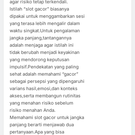
agar risiko tetap terkendali.
Istilah “slot gacor” biasanya
dipakai untuk menggambarkan sesi
yang terasa lebih mengalir dalam
waktu singkat.Untuk pengalaman
jangka panjang,tantangannya
adalah menjaga agar istilah ini
tidak berubah menjadi keyakinan
yang mendorong keputusan
impulsif.Pendekatan yang paling
sehat adalah memahami “gacor”
sebagai persepsi yang dipengaruhi
varians hasil,emosi,dan konteks
akses,serta membangun rutinitas
yang menahan risiko sebelum
risiko menahan Anda.
Memahami slot gacor untuk jangka
panjang berarti menjawab dua
pertanyaan.Apa yang bisa