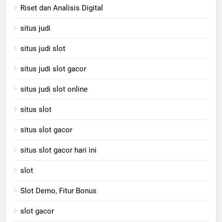
Riset dan Analisis Digital
situs judi
situs judi slot
situs judi slot gacor
situs judi slot online
situs slot
situs slot gacor
situs slot gacor hari ini
slot
Slot Demo, Fitur Bonus
slot gacor