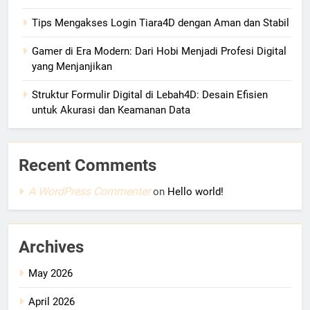
Tips Mengakses Login Tiara4D dengan Aman dan Stabil
Gamer di Era Modern: Dari Hobi Menjadi Profesi Digital
yang Menjanjikan
Struktur Formulir Digital di Lebah4D: Desain Efisien
untuk Akurasi dan Keamanan Data
Recent Comments
A WordPress Commenter
on
Hello world!
Archives
May 2026
April 2026