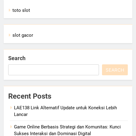
toto slot
slot gacor
Search
SEARCH
Recent Posts
LAE138 Link Alternatif Update untuk Koneksi Lebih
Lancar
Game Online Berbasis Strategi dan Komunitas: Kunci
Sukses Interaksi dan Dominasi Digital