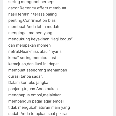
sering mengunci persepsi
gacor.Recency effect membuat
hasil terakhir terasa paling
penting.Confirmation bias
membuat Anda lebih mudah
mengingat momen yang
mendukung keyakinan “lagi bagus”
dan melupakan momen
netral.Near-miss atau “nyaris
kena” sering memicu ilusi
kemajuan,dan ilusi ini dapat
membuat seseorang menambah
durasi tanpa sadar.
Dalam konteks jangka
panjang,tujuan Anda bukan
menghapus emosi,melainkan
membangun pagar agar emosi
tidak mengubah aturan main yang
sudah Anda tetapkan saat pikiran