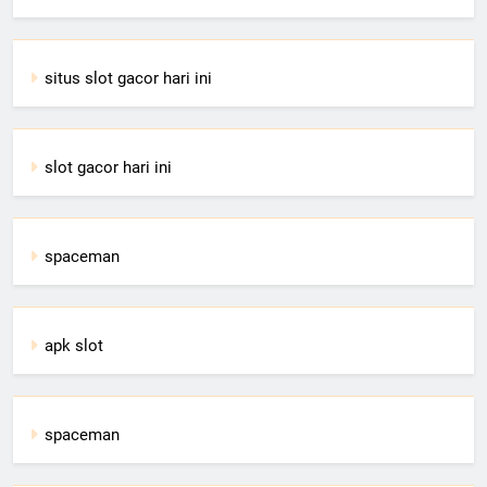
situs slot gacor hari ini
slot gacor hari ini
spaceman
apk slot
spaceman