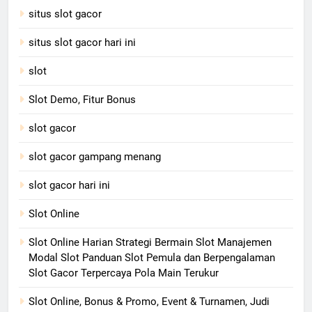
situs slot gacor
situs slot gacor hari ini
slot
Slot Demo, Fitur Bonus
slot gacor
slot gacor gampang menang
slot gacor hari ini
Slot Online
Slot Online Harian Strategi Bermain Slot Manajemen
Modal Slot Panduan Slot Pemula dan Berpengalaman
Slot Gacor Terpercaya Pola Main Terukur
Slot Online, Bonus & Promo, Event & Turnamen, Judi