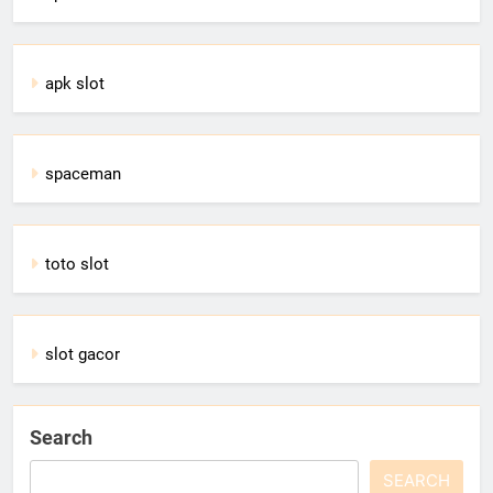
apk slot
spaceman
toto slot
slot gacor
Search
SEARCH