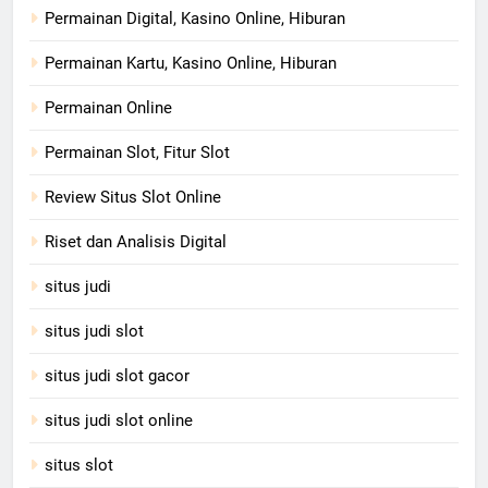
Permainan Digital, Kasino Online, Hiburan
Permainan Kartu, Kasino Online, Hiburan
Permainan Online
Permainan Slot, Fitur Slot
Review Situs Slot Online
Riset dan Analisis Digital
situs judi
situs judi slot
situs judi slot gacor
situs judi slot online
situs slot