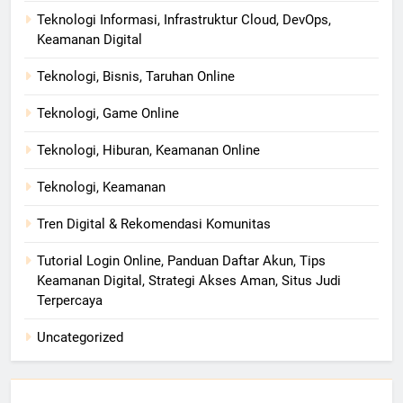
Teknologi Informasi, Infrastruktur Cloud, DevOps,
Keamanan Digital
Teknologi, Bisnis, Taruhan Online
Teknologi, Game Online
Teknologi, Hiburan, Keamanan Online
Teknologi, Keamanan
Tren Digital & Rekomendasi Komunitas
Tutorial Login Online, Panduan Daftar Akun, Tips
Keamanan Digital, Strategi Akses Aman, Situs Judi
Terpercaya
Uncategorized