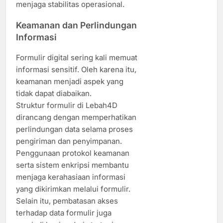
menjaga stabilitas operasional.
Keamanan dan Perlindungan
Informasi
Formulir digital sering kali memuat
informasi sensitif. Oleh karena itu,
keamanan menjadi aspek yang
tidak dapat diabaikan.
Struktur formulir di Lebah4D
dirancang dengan memperhatikan
perlindungan data selama proses
pengiriman dan penyimpanan.
Penggunaan protokol keamanan
serta sistem enkripsi membantu
menjaga kerahasiaan informasi
yang dikirimkan melalui formulir.
Selain itu, pembatasan akses
terhadap data formulir juga