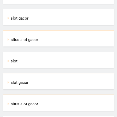
slot gacor
situs slot gacor
slot
slot gacor
situs slot gacor