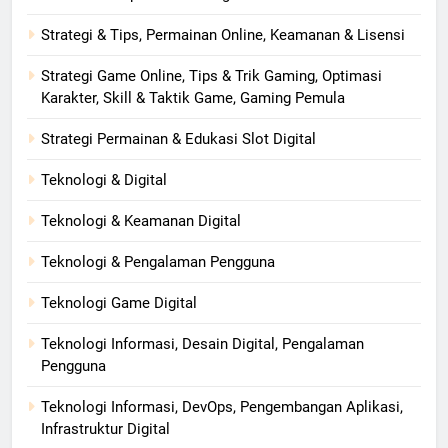
Strategi & Tips, Permainan Online, Keamanan & Lisensi
Strategi Game Online, Tips & Trik Gaming, Optimasi
Karakter, Skill & Taktik Game, Gaming Pemula
Strategi Permainan & Edukasi Slot Digital
Teknologi & Digital
Teknologi & Keamanan Digital
Teknologi & Pengalaman Pengguna
Teknologi Game Digital
Teknologi Informasi, Desain Digital, Pengalaman
Pengguna
Teknologi Informasi, DevOps, Pengembangan Aplikasi,
Infrastruktur Digital