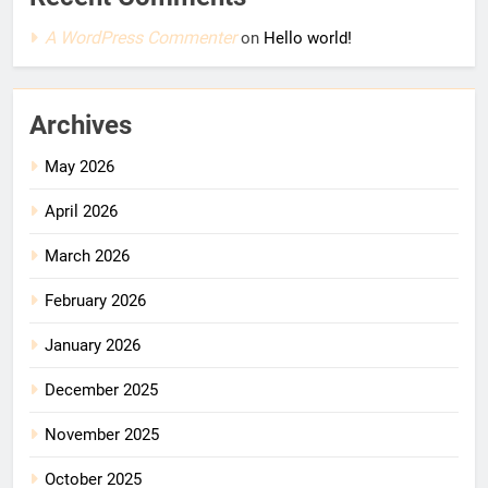
A WordPress Commenter
on
Hello world!
Archives
May 2026
April 2026
March 2026
February 2026
January 2026
December 2025
November 2025
October 2025