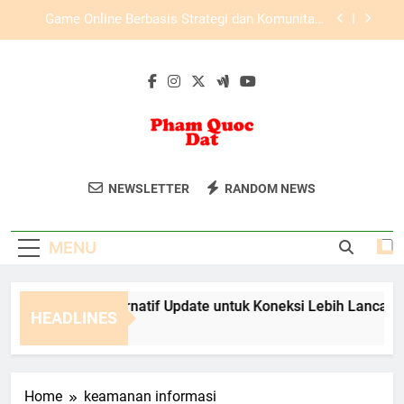
Skip
Tips Mengakses Login Tiara4D dengan Aman dan
to
Stabil
content
Gamer di Era Modern: Dari Hobi Menjadi Profesi
Digital yang Menjanjikan
LAE138 Link Alternatif Update untuk Koneksi
Lebih Lancar
Game Online Berbasis Strategi dan Komunitas:
Kunci Sukses Interaksi dan Dominasi Digital
Pham Quoc Dat
Nikmati Karya Fotografi Inspiratif Dari
Tips Mengakses Login Tiara4D dengan Aman dan
NEWSLETTER
RANDOM NEWS
Stabil
Pham Quoc Dat.
Gamer di Era Modern: Dari Hobi Menjadi Profesi
Digital yang Menjanjikan
MENU
AE138 Link Alternatif Update untuk Koneksi Lebih Lancar
HEADLINES
 Months Ago
Home
keamanan informasi