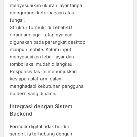
menyesuaikan ukuran layar tanpa
mengurangi keterbacaan atau
fungsi.
Struktur formulir di Lebah4D
dirancang agar tetap nyaman
digunakan pada perangkat desktop
maupun mobile. Kolom input
menyesuaikan lebar layar dan
tombol aksi mudah dijangkau.
Responsivitas ini menunjukkan
kesiapan platform dalam
menghadapi kebutuhan pengguna
modern yang dinamis.
Integrasi dengan Sistem
Backend
Formulir digital tidak berdiri
sendiri. Ia terhubung dengan