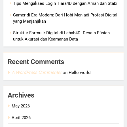
Tips Mengakses Login Tiara4D dengan Aman dan Stabil
Gamer di Era Modern: Dari Hobi Menjadi Profesi Digital
yang Menjanjikan
Struktur Formulir Digital di Lebah4D: Desain Efisien
untuk Akurasi dan Keamanan Data
Recent Comments
A WordPress Commenter
on
Hello world!
Archives
May 2026
April 2026