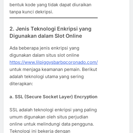
bentuk kode yang tidak dapat diuraikan
tanpa kunci dekripsi.
2. Jenis Teknologi Enkripsi yang
Digunakan dalam Slot Online
Ada beberapa jenis enkripsi yang
digunakan dalam situs slot online
https://www.lilpiggysbarbqcoronado.com/
untuk menjaga keamanan pemain. Berikut
adalah teknologi utama yang sering
diterapkan:
a. SSL (Secure Socket Layer) Encryption
SSL adalah teknologi enkripsi yang paling
umum digunakan oleh situs perjudian
online untuk melindungi data pengguna.
Teknologi ini bekerja dengan