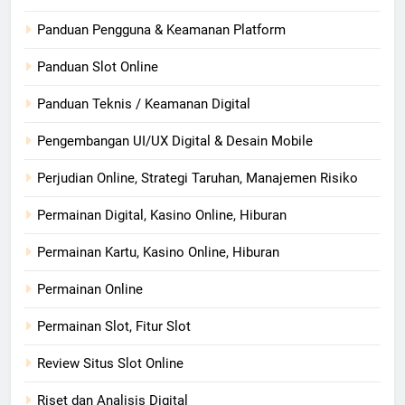
Panduan Pengguna & Keamanan Platform
Panduan Slot Online
Panduan Teknis / Keamanan Digital
Pengembangan UI/UX Digital & Desain Mobile
Perjudian Online, Strategi Taruhan, Manajemen Risiko
Permainan Digital, Kasino Online, Hiburan
Permainan Kartu, Kasino Online, Hiburan
Permainan Online
Permainan Slot, Fitur Slot
Review Situs Slot Online
Riset dan Analisis Digital