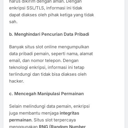
harus dikirim dengan aman. Dengan
enkripsi SSL/TLS, informasi ini tidak
dapat diakses oleh pihak ketiga yang tidak
sah.
b. Menghindari Pencurian Data Pribadi
Banyak situs slot online mengumpulkan
data pribadi pemain, seperti nama, alamat
email, dan nomor telepon. Dengan
teknologi enkripsi, informasi ini tetap
terlindungi dan tidak bisa diakses oleh
hacker.
c. Mencegah Manipulasi Permainan
Selain melindungi data pemain, enkripsi
juga membantu menjaga
integritas
permainan
. Situs slot terpercaya
menggunakan
RNG (Random Number