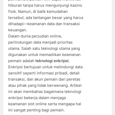
hiburan tanpa harus mengunjungi kasino
fisik. Namun, di balik kemudahan
tersebut, ada tantangan besar yang harus
dihadapi—keamanan data dan transaksi
keuangan.
Dalam dunia perjudian online,
perlindungan data menjadi prioritas
utama. Salah satu teknologi utama yang
digunakan untuk memastikan keamanan
pemain adalah
teknologi enkripsi
.
Enkripsi bertujuan untuk melindungi data
sensitif seperti informasi pribadi, detail
transaksi, dan akun pemain dari peretas
atau pihak yang tidak berwenang. Artikel
ini akan membahas bagaimana teknologi
enkripsi bekerja dalam menjaga
keamanan slot online serta mengapa hal
ini sangat penting bagi pemain.