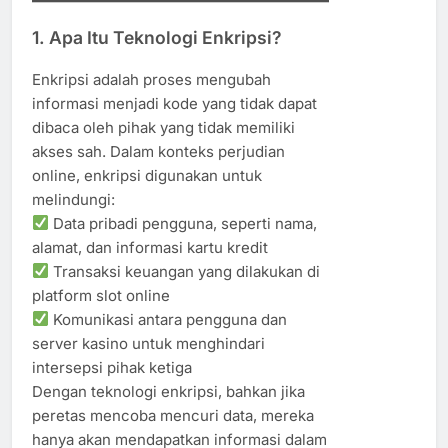
1. Apa Itu Teknologi Enkripsi?
Enkripsi adalah proses mengubah
informasi menjadi kode yang tidak dapat
dibaca oleh pihak yang tidak memiliki
akses sah. Dalam konteks perjudian
online, enkripsi digunakan untuk
melindungi:
Data pribadi pengguna, seperti nama,
alamat, dan informasi kartu kredit
Transaksi keuangan yang dilakukan di
platform slot online
Komunikasi antara pengguna dan
server kasino untuk menghindari
intersepsi pihak ketiga
Dengan teknologi enkripsi, bahkan jika
peretas mencoba mencuri data, mereka
hanya akan mendapatkan informasi dalam