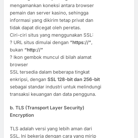
mengamankan koneksi antara browser
pemain dan server kasino, sehingga
informasi yang dikirim tetap privat dan
tidak dapat dicegat oleh peretas.
Ciri-ciri situs yang menggunakan SSL:
? URL situs dimulai dengan
“https://”
,
bukan
“http://”
? Ikon gembok muncul di bilah alamat
browser
SSL tersedia dalam beberapa tingkat
enkripsi, dengan
SSL 128-bit dan 256-bit
sebagai standar industri untuk melindungi
transaksi keuangan dan data pengguna.
b. TLS (Transport Layer Security)
Encryption
TLS adalah versi yang lebih aman dari
SSL. Ini bekerja dengan cara yang mirip