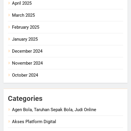
April 2025
March 2025
February 2025
January 2025
December 2024
November 2024
October 2024
Categories
Agen Bola, Taruhan Sepak Bola, Judi Online
Akses Platform Digital