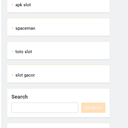
apk slot
spaceman
toto slot
slot gacor
Search
SEARCH