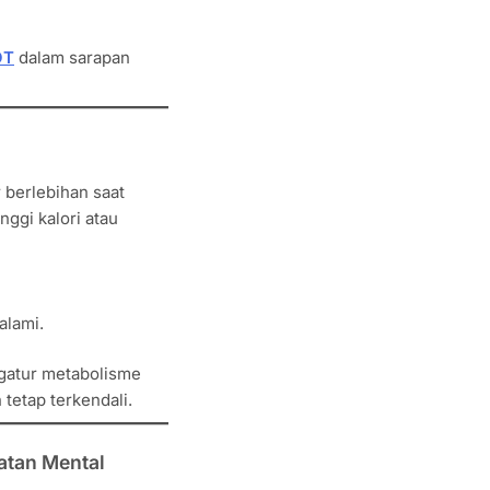
OT
dalam sarapan
 berlebihan saat
ggi kalori atau
lami.
gatur metabolisme
tetap terkendali.
atan Mental