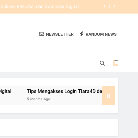
Sukses Interaksi dan Dominasi Digital
Login Tiara4D dengan Aman dan Stabil
njadi Profesi Digital yang Menjanjikan
NEWSLETTER
RANDOM NEWS
tif Update untuk Koneksi Lebih Lancar
Sukses Interaksi dan Dominasi Digital
Login Tiara4D dengan Aman dan Stabil
njadi Profesi Digital yang Menjanjikan
Tips Mengakses Login Tiara4D dengan Aman dan Stabil
 Months Ago