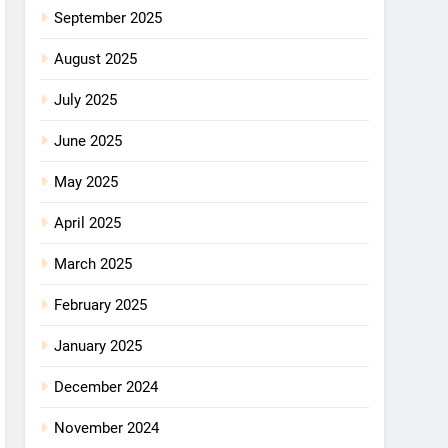
September 2025
August 2025
July 2025
June 2025
May 2025
April 2025
March 2025
February 2025
January 2025
December 2024
November 2024