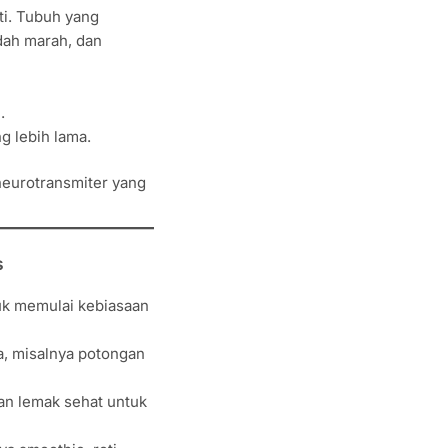
i. Tubuh yang
dah marah, dan
.
 lebih lama.
neurotransmiter yang
s
tuk memulai kebiasaan
, misalnya potongan
an lemak sehat untuk