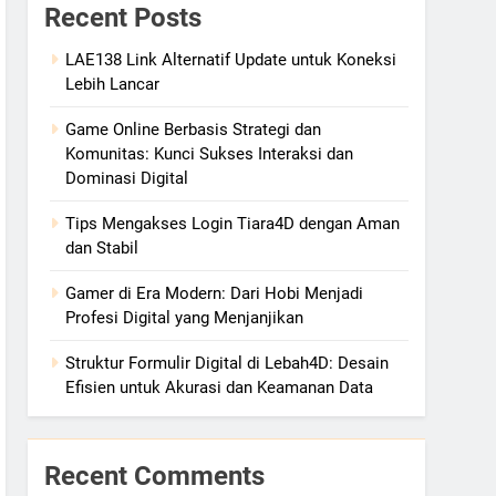
Recent Posts
LAE138 Link Alternatif Update untuk Koneksi
Lebih Lancar
Game Online Berbasis Strategi dan
Komunitas: Kunci Sukses Interaksi dan
Dominasi Digital
Tips Mengakses Login Tiara4D dengan Aman
dan Stabil
Gamer di Era Modern: Dari Hobi Menjadi
Profesi Digital yang Menjanjikan
Struktur Formulir Digital di Lebah4D: Desain
Efisien untuk Akurasi dan Keamanan Data
Recent Comments