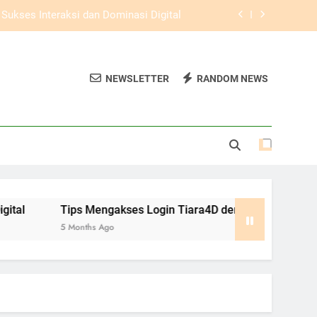
Sukses Interaksi dan Dominasi Digital
Login Tiara4D dengan Aman dan Stabil
njadi Profesi Digital yang Menjanjikan
NEWSLETTER
RANDOM NEWS
tif Update untuk Koneksi Lebih Lancar
Sukses Interaksi dan Dominasi Digital
Login Tiara4D dengan Aman dan Stabil
njadi Profesi Digital yang Menjanjikan
Tips Mengakses Login Tiara4D dengan Aman dan Stabil
5 Months Ago