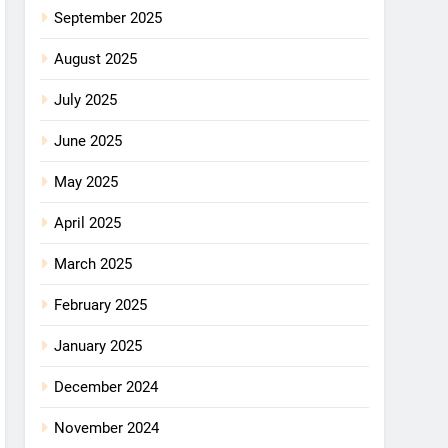
September 2025
August 2025
July 2025
June 2025
May 2025
April 2025
March 2025
February 2025
January 2025
December 2024
November 2024