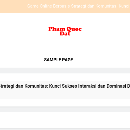
Game Online Berbasis Strategi dan Komunitas: Kunci 
Tips Mengakses 
Gamer di Era Modern: Dari Hobi Me
m Quoc Dat
LAE138 Link Alterna
rya Fotografi Inspiratif Dari Pham Quoc Dat.
Game Online Berbasis Strategi dan Komunitas: Kunci 
SAMPLE PAGE
Tips Mengakses 
Gamer di Era Modern: Dari Hobi Me
omunitas: Kunci Sukses Interaksi dan Dominasi Digital