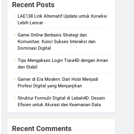
Recent Posts
LAE138 Link Alternatif Update untuk Koneksi
Lebih Lancar
Game Online Berbasis Strategi dan
Komunitas: Kunci Sukses Interaksi dan
Dominasi Digital
Tips Mengakses Login Tiara4D dengan Aman
dan Stabil
Gamer di Era Modern: Dari Hobi Menjadi
Profesi Digital yang Menjanjikan
Struktur Formulir Digital di Lebah4D: Desain
Efisien untuk Akurasi dan Keamanan Data
Recent Comments