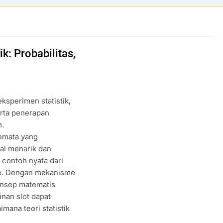
k: Probabilitas,
ksperimen statistik,
serta penerapan
n.
semata yang
al menarik dan
contoh nyata dari
me. Dengan mekanisme
nsep matematis
inan slot dapat
ana teori statistik