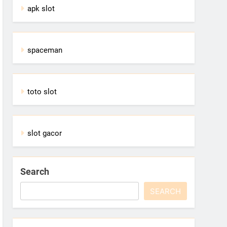
apk slot
spaceman
toto slot
slot gacor
Search
SEARCH