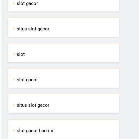
slot gacor
situs slot gacor
slot
slot gacor
situs slot gacor
slot gacor hari ini