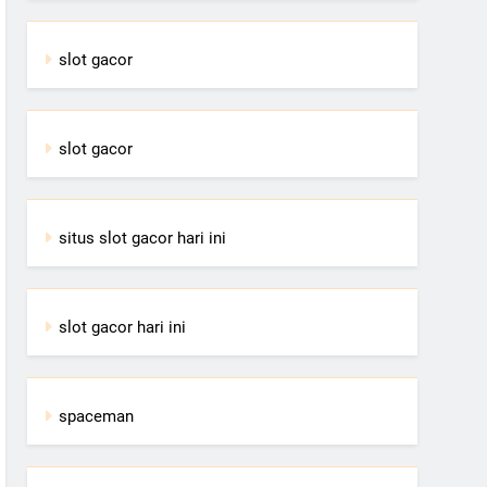
slot gacor
slot gacor
situs slot gacor hari ini
slot gacor hari ini
spaceman