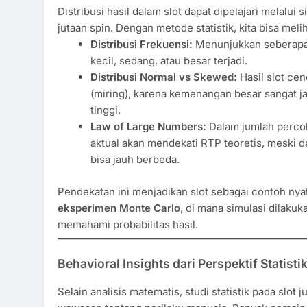
Distribusi hasil dalam slot dapat dipelajari melalui 
jutaan spin. Dengan metode statistik, kita bisa melih
Distribusi Frekuensi:
Menunjukkan seberapa
kecil, sedang, atau besar terjadi.
Distribusi Normal vs Skewed:
Hasil slot ce
(miring), karena kemenangan besar sangat j
tinggi.
Law of Large Numbers:
Dalam jumlah percob
aktual akan mendekati RTP teoretis, meski 
bisa jauh berbeda.
Pendekatan ini menjadikan slot sebagai contoh ny
eksperimen Monte Carlo
, di mana simulasi dilakuk
memahami probabilitas hasil.
Behavioral Insights dari Perspektif Statisti
Selain analisis matematis, studi statistik pada slot