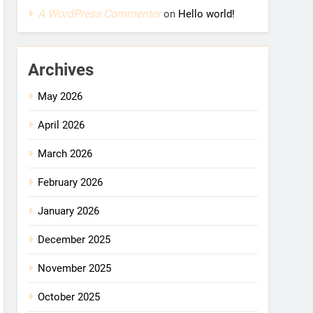
A WordPress Commenter
on
Hello world!
Archives
May 2026
April 2026
March 2026
February 2026
January 2026
December 2025
November 2025
October 2025