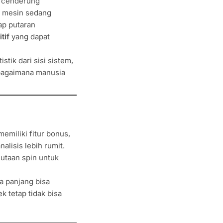
n cenderung
a mesin sedang
iap putaran
tif
yang dapat
tik dari sisi sistem,
 bagaimana manusia
emiliki fitur bonus,
alisis lebih rumit.
utaan spin untuk
a panjang bisa
ek tetap tidak bisa