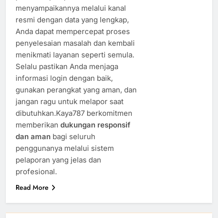
menyampaikannya melalui kanal
resmi dengan data yang lengkap,
Anda dapat mempercepat proses
penyelesaian masalah dan kembali
menikmati layanan seperti semula.
Selalu pastikan Anda menjaga
informasi login dengan baik,
gunakan perangkat yang aman, dan
jangan ragu untuk melapor saat
dibutuhkan.Kaya787 berkomitmen
memberikan
dukungan responsif
dan aman
bagi seluruh
penggunanya melalui sistem
pelaporan yang jelas dan
profesional.
Read More