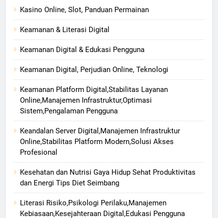
Kasino Online, Slot, Panduan Permainan
Keamanan & Literasi Digital
Keamanan Digital & Edukasi Pengguna
Keamanan Digital, Perjudian Online, Teknologi
Keamanan Platform Digital,Stabilitas Layanan
Online,Manajemen Infrastruktur,Optimasi
Sistem,Pengalaman Pengguna
Keandalan Server Digital,Manajemen Infrastruktur
Online,Stabilitas Platform Modern,Solusi Akses
Profesional
Kesehatan dan Nutrisi Gaya Hidup Sehat Produktivitas
dan Energi Tips Diet Seimbang
Literasi Risiko,Psikologi Perilaku,Manajemen
Kebiasaan,Kesejahteraan Digital,Edukasi Pengguna