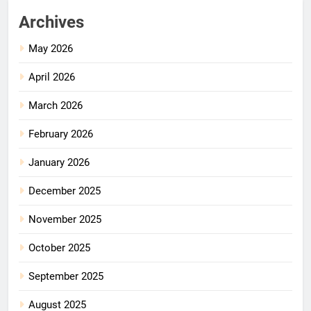
Archives
May 2026
April 2026
March 2026
February 2026
January 2026
December 2025
November 2025
October 2025
September 2025
August 2025