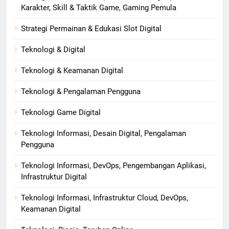
Karakter, Skill & Taktik Game, Gaming Pemula
Strategi Permainan & Edukasi Slot Digital
Teknologi & Digital
Teknologi & Keamanan Digital
Teknologi & Pengalaman Pengguna
Teknologi Game Digital
Teknologi Informasi, Desain Digital, Pengalaman
Pengguna
Teknologi Informasi, DevOps, Pengembangan Aplikasi,
Infrastruktur Digital
Teknologi Informasi, Infrastruktur Cloud, DevOps,
Keamanan Digital