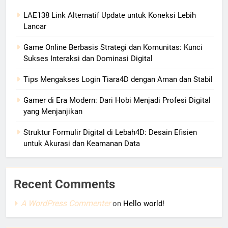
LAE138 Link Alternatif Update untuk Koneksi Lebih
Lancar
Game Online Berbasis Strategi dan Komunitas: Kunci
Sukses Interaksi dan Dominasi Digital
Tips Mengakses Login Tiara4D dengan Aman dan Stabil
Gamer di Era Modern: Dari Hobi Menjadi Profesi Digital
yang Menjanjikan
Struktur Formulir Digital di Lebah4D: Desain Efisien
untuk Akurasi dan Keamanan Data
Recent Comments
A WordPress Commenter
on
Hello world!