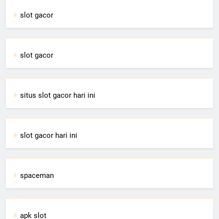
slot gacor
slot gacor
situs slot gacor hari ini
slot gacor hari ini
spaceman
apk slot