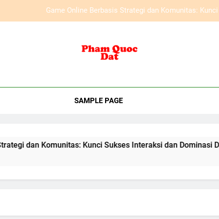
Game Online Berbasis Strategi dan Komunitas: Kunci 
Tips Mengakses 
Gamer di Era Modern: Dari Hobi Me
m Quoc Dat
LAE138 Link Alterna
rya Fotografi Inspiratif Dari Pham Quoc Dat.
Game Online Berbasis Strategi dan Komunitas: Kunci 
SAMPLE PAGE
Tips Mengakses 
Gamer di Era Modern: Dari Hobi Me
n Komunitas: Kunci Sukses Interaksi dan Dominasi Digital