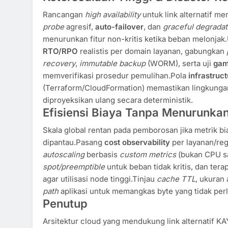
Rancangan
high availability
untuk link alternatif m
probe
agresif,
auto-failover
, dan
graceful degradat
menurunkan fitur non-kritis ketika beban melonjak
RTO/RPO
realistis per domain layanan, gabungkan
recovery
,
immutable backup
(WORM), serta uji
gam
memverifikasi prosedur pemulihan.Pola
infrastruc
(Terraform/CloudFormation) memastikan lingkunga
diproyeksikan ulang secara deterministik.
Efisiensi Biaya Tanpa Menurunka
Skala global rentan pada pemborosan jika metrik bi
dipantau.Pasang
cost observability
per layanan/reg
autoscaling
berbasis
custom metrics
(bukan CPU sa
spot/preemptible
untuk beban tidak kritis, dan ter
agar utilisasi node tinggi.Tinjau
cache TTL
, ukuran 
path
aplikasi untuk memangkas byte yang tidak perlu
Penutup
Arsitektur cloud yang mendukung link alternatif 