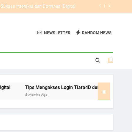
Sukses Interaksi dan Dominasi Digital
Login Tiara4D dengan Aman dan Stabil
njadi Profesi Digital yang Menjanjikan
NEWSLETTER
RANDOM NEWS
tif Update untuk Koneksi Lebih Lancar
Sukses Interaksi dan Dominasi Digital
Login Tiara4D dengan Aman dan Stabil
njadi Profesi Digital yang Menjanjikan
Tips Mengakses Login Tiara4D dengan Aman dan Stabil
5 Months Ago