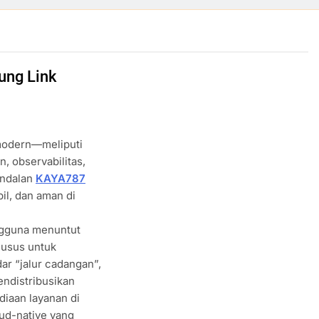
ung Link
 modern—meliputi
n, observabilitas,
andalan
KAYA787
bil, dan aman di
ngguna menuntut
husus untuk
dar “jalur cadangan”,
endistribusikan
diaan layanan di
ud-native yang