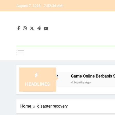
Skip
August 7, 2026
7:52:37 AM
to
content
Pha
Nikmati Ka
k Koneksi Lebih Lancar
Game Online Berbasis Strategi da
4 Months Ago
HEADLINES
Home
disaster recovery