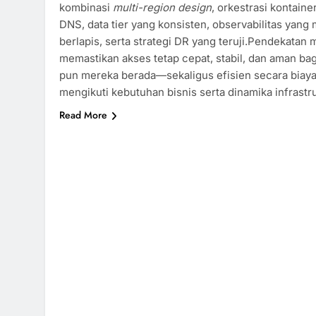
kombinasi
multi-region design
, orkestrasi kontain
DNS, data tier yang konsisten, observabilitas yan
berlapis, serta strategi DR yang teruji.Pendekatan 
memastikan akses tetap cepat, stabil, dan aman ba
pun mereka berada—sekaligus efisien secara biaya
mengikuti kebutuhan bisnis serta dinamika infrastr
Read More