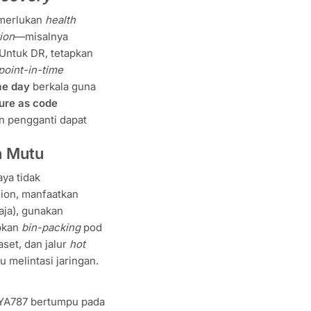
emerlukan
health
ion
—misalnya
.Untuk DR, tetapkan
point-in-time
e day
berkala guna
ture as code
n pengganti dapat
n Mutu
aya tidak
ion, manfaatkan
ja), gunakan
apkan
bin-packing
pod
aset, dan jalur
hot
 melintasi jaringan.
KAYA787 bertumpu pada