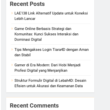
Recent Posts
LAE138 Link Alternatif Update untuk Koneksi
Lebih Lancar
Game Online Berbasis Strategi dan
Komunitas: Kunci Sukses Interaksi dan
Dominasi Digital
Tips Mengakses Login Tiara4D dengan Aman
dan Stabil
Gamer di Era Modern: Dari Hobi Menjadi
Profesi Digital yang Menjanjikan
Struktur Formulir Digital di Lebah4D: Desain
Efisien untuk Akurasi dan Keamanan Data
Recent Comments