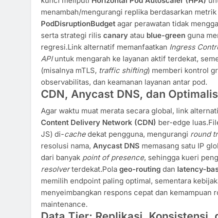
kunci meliputi
Horizontal Pod Autoscaler (HPA)
un
menambah/mengurangi replika berdasarkan metrik 
PodDisruptionBudget
agar perawatan tidak mengga
serta strategi rilis
canary
atau
blue-green
guna men
regresi.Link alternatif memanfaatkan
Ingress Contr
API
untuk mengarah ke layanan aktif terdekat, sem
(misalnya mTLS,
traffic shifting
) memberi kontrol gr
observabilitas, dan keamanan layanan antar pod.
CDN, Anycast DNS, dan Optimalis
Agar waktu muat merata secara global, link alterna
Content Delivery Network (CDN)
ber-edge luas.Fil
JS) di-
cache
dekat pengguna, mengurangi
round tr
resolusi nama,
Anycast DNS
memasang satu IP glob
dari banyak
point of presence
, sehingga kueri pe
resolver
terdekat.Pola
geo-routing
dan
latency-bas
memilih endpoint paling optimal, sementara kebija
menyeimbangkan respons cepat dan kemampuan rot
maintenance.
Data Tier: Replikasi, Konsistensi,