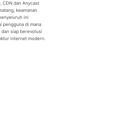
er, CDN dan Anycast
g matang, keamanan
menyeluruh ini
gi pengguna di mana
 dan siap berevolusi
uktur internet modern.