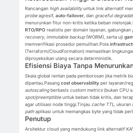
Rancangan
high availability
untuk link alternatif m
probe
agresif,
auto-failover
, dan
graceful degradat
menurunkan fitur non-kritis ketika beban melonjak
RTO/RPO
realistis per domain layanan, gabungkan
recovery
,
immutable backup
(WORM), serta uji
gam
memverifikasi prosedur pemulihan.Pola
infrastruc
(Terraform/CloudFormation) memastikan lingkunga
diproyeksikan ulang secara deterministik.
Efisiensi Biaya Tanpa Menurunka
Skala global rentan pada pemborosan jika metrik bi
dipantau.Pasang
cost observability
per layanan/reg
autoscaling
berbasis
custom metrics
(bukan CPU sa
spot/preemptible
untuk beban tidak kritis, dan ter
agar utilisasi node tinggi.Tinjau
cache TTL
, ukuran 
path
aplikasi untuk memangkas byte yang tidak perlu
Penutup
Arsitektur cloud yang mendukung link alternatif 