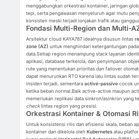
menggabungkan orkestrasi kontainer, jaringan glob
tepi, serta pengawasan menyeluruh agar mutu pen
konsisten meski terjadi lonjakan trafik atau ganggu
Fondasi Multi-Region dan Multi-A
Arsitektur cloud KAYA787 idealnya disusun lintas
r
zone (AZ)
untuk menghindari ketergantungan pada 
data.Setiap region menampung stack layanan ident
aplikasi, database terkelola, dan penyimpanan ob
rute yang menentukan prioritas dan failover otomat
dapat menurunkan RTO karena lalu lintas sudah te
insiden terjadi, sementara
active-passive
cocok un
ketika beban normal.Baik active-active maupun act
memerlukan replikasi data sinkron/asinkron yang t
check
lintas region yang presisi.
Orkestrasi Kontainer & Otomasi Ri
Untuk konsistensi rilis dan efisiensi skala, beban a
kontainer dan dikelola oleh
Kubernetes
atau platf