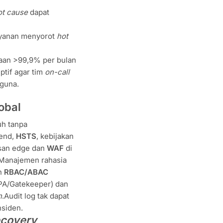
ot cause
dapat
ayanan menyorot
hot
an >99,9% per bulan
ptif agar tim
on-call
guna.
obal
uh tanpa
end,
HSTS
, kebijakan
isan edge dan
WAF
di
Manajemen rahasia
n
RBAC/ABAC
OPA/Gatekeeper) dan
n
.Audit log tak dapat
nsiden.
ecovery