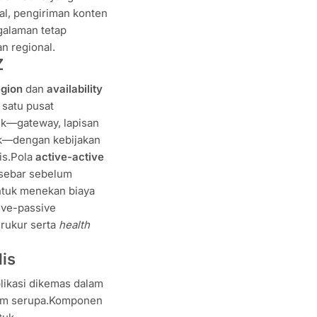
al, pengiriman konten
galaman tetap
an regional.
Z
egion
dan
availability
satu pusat
ik—gateway, lapisan
jek—dengan kebijakan
is.Pola
active-active
rsebar sebelum
tuk menekan biaya
ive-passive
erukur serta
health
lis
plikasi dikemas dalam
orm serupa.Komponen