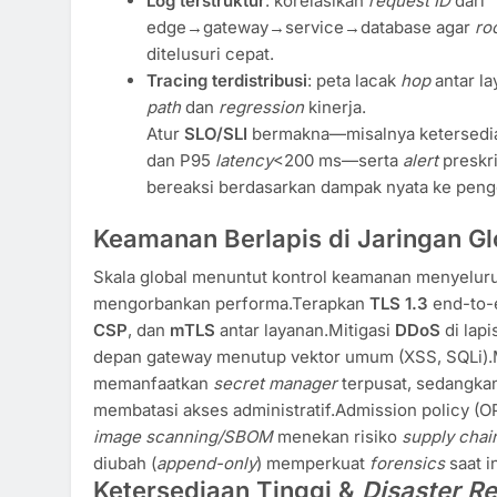
Log terstruktur
: korelasikan
request ID
dari
edge→gateway→service→database agar
ro
ditelusuri cepat.
Tracing terdistribusi
: peta lacak
hop
antar l
path
dan
regression
kinerja.
Atur
SLO/SLI
bermakna—misalnya ketersedia
dan P95
latency
<200 ms—serta
alert
preskri
bereaksi berdasarkan dampak nyata ke peng
Keamanan Berlapis di Jaringan Gl
Skala global menuntut kontrol keamanan menyelur
mengorbankan performa.Terapkan
TLS 1.3
end-to-
CSP
, dan
mTLS
antar layanan.Mitigasi
DDoS
di lap
depan gateway menutup vektor umum (XSS, SQLi).
memanfaatkan
secret manager
terpusat, sedangka
membatasi akses administratif.Admission policy (
image scanning/SBOM
menekan risiko
supply chai
diubah (
append-only
) memperkuat
forensics
saat i
Ketersediaan Tinggi &
Disaster R