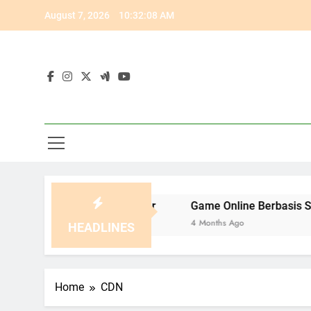
Skip
August 7, 2026
10:32:09 AM
to
content
Pha
Nikmati Ka
neksi Lebih Lancar
Game Online Berbasis Strategi dan K
4 Months Ago
HEADLINES
Home
CDN