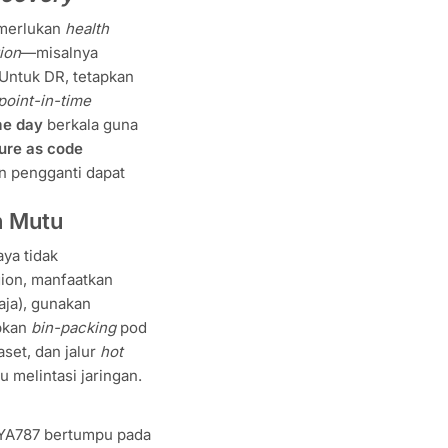
emerlukan
health
ion
—misalnya
.Untuk DR, tetapkan
point-in-time
e day
berkala guna
ture as code
n pengganti dapat
n Mutu
aya tidak
ion, manfaatkan
ja), gunakan
apkan
bin-packing
pod
aset, dan jalur
hot
 melintasi jaringan.
KAYA787 bertumpu pada