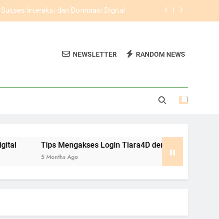
Sukses Interaksi dan Dominasi Digital
Login Tiara4D dengan Aman dan Stabil
njadi Profesi Digital yang Menjanjikan
NEWSLETTER
RANDOM NEWS
tif Update untuk Koneksi Lebih Lancar
Sukses Interaksi dan Dominasi Digital
Login Tiara4D dengan Aman dan Stabil
njadi Profesi Digital yang Menjanjikan
Tips Mengakses Login Tiara4D dengan Aman dan Stabil
 Months Ago