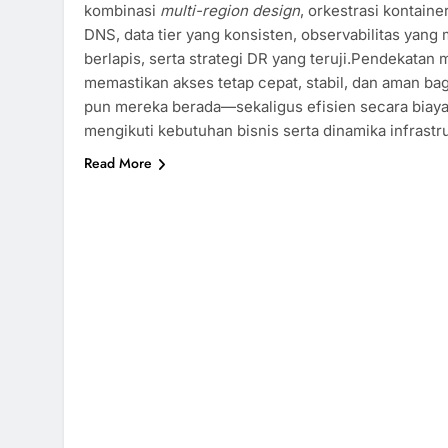
kombinasi
multi-region design
, orkestrasi kontain
DNS, data tier yang konsisten, observabilitas yan
berlapis, serta strategi DR yang teruji.Pendekatan 
memastikan akses tetap cepat, stabil, dan aman ba
pun mereka berada—sekaligus efisien secara biaya
mengikuti kebutuhan bisnis serta dinamika infrastr
Read More