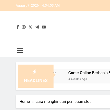
Skip
August 7, 2026
4:34:54 AM
to
content
Pha
Nikmati Ka
oneksi Lebih Lancar
Game Online Berbasis Strategi dan K
4 Months Ago
HEADLINES
Home
cara menghindari penipuan slot