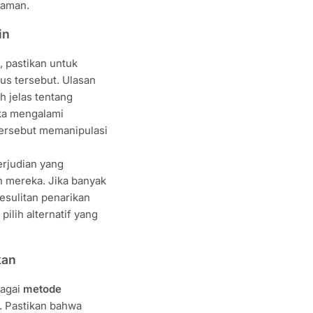
 aman.
in
, pastikan untuk
us tersebut. Ulasan
h jelas tentang
ka mengalami
 tersebut memanipulasi
erjudian yang
n mereka. Jika banyak
esulitan penarikan
pilih alternatif yang
kan
bagai
metode
. Pastikan bahwa