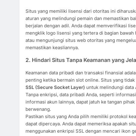
Situs yang memiliki lisensi dari otoritas ini diharu
aturan yang melindungi pemain dan memastikan b
berjalan dengan adil. Anda dapat memverifikasi lis
mengklik logo lisensi yang tertera di bagian bawah
atau mengunjungi situs web otoritas yang mengelua
memastikan keasliannya.
2.
Hindari Situs Tanpa Keamanan yang Jel
Keamanan data pribadi dan transaksi finansial adal
penting ketika bermain slot online. Situs yang tid
SSL (Secure Socket Layer)
untuk melindungi data 
Tanpa enkripsi, data pribadi Anda, seperti informasi
informasi akun lainnya, dapat jatuh ke tangan pihak 
berwenang.
Pastikan situs yang Anda pilih memiliki protokol k
dapat dipercaya. Anda dapat memeriksa apakah situ
menggunakan enkripsi SSL dengan mencari ikon g