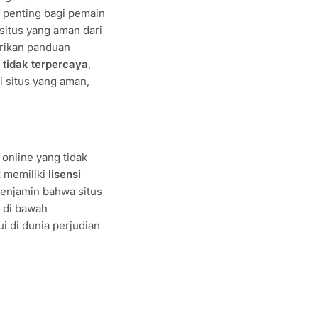
, penting bagi pemain
itus yang aman dari
erikan panduan
 tidak terpercaya
,
 situs yang aman,
online yang tidak
t memiliki
lisensi
 menjamin bahwa situs
n di bawah
i di dunia perjudian