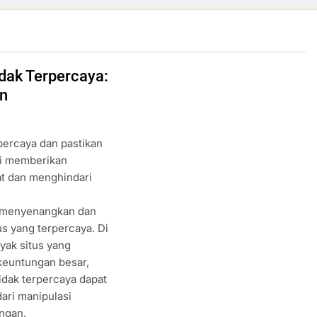
idak Terpercaya:
in
rpercaya dan pastikan
ini memberikan
at dan menghindari
g menyenangkan dan
us yang terpercaya. Di
yak situs yang
keuntungan besar,
tidak terpercaya dapat
ari manipulasi
ngan.