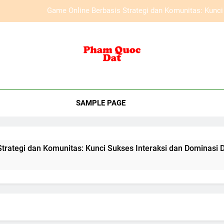
Game Online Berbasis Strategi dan Komunitas: Kunci 
Tips Mengakses 
Gamer di Era Modern: Dari Hobi Me
m Quoc Dat
LAE138 Link Alterna
rya Fotografi Inspiratif Dari Pham Quoc Dat.
Game Online Berbasis Strategi dan Komunitas: Kunci 
SAMPLE PAGE
Tips Mengakses 
Gamer di Era Modern: Dari Hobi Me
omunitas: Kunci Sukses Interaksi dan Dominasi Digital