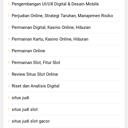
Pengembangan UI/UX Digital & Desain Mobile
Perjudian Online, Strategi Taruhan, Manajemen Risiko
Permainan Digital, Kasino Online, Hiburan
Permainan Kartu, Kasino Online, Hiburan
Permainan Online
Permainan Slot, Fitur Slot
Review Situs Slot Online
Riset dan Analisis Digital
situs judi
situs judi slot
situs judi slot gacor