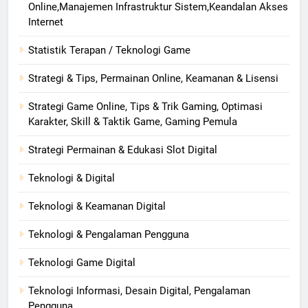
Online,Manajemen Infrastruktur Sistem,Keandalan Akses
Internet
Statistik Terapan / Teknologi Game
Strategi & Tips, Permainan Online, Keamanan & Lisensi
Strategi Game Online, Tips & Trik Gaming, Optimasi
Karakter, Skill & Taktik Game, Gaming Pemula
Strategi Permainan & Edukasi Slot Digital
Teknologi & Digital
Teknologi & Keamanan Digital
Teknologi & Pengalaman Pengguna
Teknologi Game Digital
Teknologi Informasi, Desain Digital, Pengalaman
Pengguna