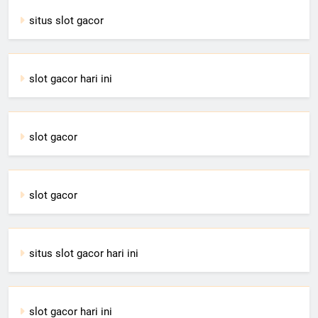
situs slot gacor
slot gacor hari ini
slot gacor
slot gacor
situs slot gacor hari ini
slot gacor hari ini