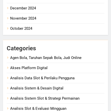
December 2024
November 2024
October 2024
Categories
Agen Bola, Taruhan Sepak Bola, Judi Online
Akses Platform Digital
Analisis Data Slot & Perilaku Pengguna
Analisis Sistem & Desain Digital
Analisis Sistem Slot & Strategi Permainan
Analisis Slot & Evaluasi Mingguan