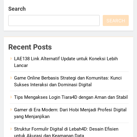
Search
SEARCH
Recent Posts
LAE138 Link Alternatif Update untuk Koneksi Lebih
Lancar
Game Online Berbasis Strategi dan Komunitas: Kunci
Sukses Interaksi dan Dominasi Digital
Tips Mengakses Login Tiara4D dengan Aman dan Stabil
Gamer di Era Modern: Dari Hobi Menjadi Profesi Digital
yang Menjanjikan
Struktur Formulir Digital di Lebah4D: Desain Efisien
untuk Akurasi dan Keamanan Data