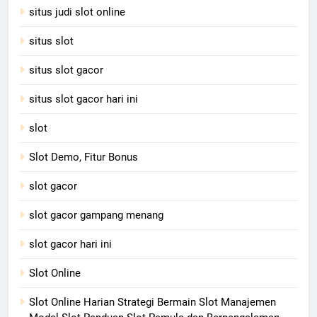
situs judi slot online
situs slot
situs slot gacor
situs slot gacor hari ini
slot
Slot Demo, Fitur Bonus
slot gacor
slot gacor gampang menang
slot gacor hari ini
Slot Online
Slot Online Harian Strategi Bermain Slot Manajemen