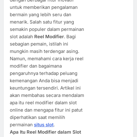
untuk memberikan pengalaman
bermain yang lebih seru dan
menarik. Salah satu fitur yang
semakin populer dalam permainan
slot adalah
Reel Modifier
. Bagi
sebagian pemain, istilah ini
mungkin masih terdengar asing.
Namun, memahami cara kerja reel
modifier dan bagaimana
pengaruhnya terhadap peluang
kemenangan Anda bisa menjadi
keuntungan tersendiri. Artikel ini
akan membahas secara mendalam
apa itu reel modifier dalam slot
online dan mengapa fitur ini patut
diperhatikan saat memilih
permainan
situs slot
.
Apa Itu Reel Modifier dalam Slot