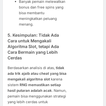
Banyak pemain melewatkan
bonus dan free spins yang
bisa membantu
meningkatkan peluang
menang.
5. Kesimpulan: Tidak Ada
Cara untuk Mengakali
Algoritma Slot, tetapi Ada
Cara Bermain yang Lebih
Cerdas
Berdasarkan analisis di atas,
tidak
ada trik ajaib atau cheat yang bisa
mengakali algoritma slot
karena
sistem
RNG memastikan setiap
hasil putaran adalah acak
. Namun,
pemain bisa menggunakan strategi
yang lebih cerdas untuk