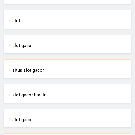
slot
slot gacor
situs slot gacor
slot gacor hari ini
slot gacor