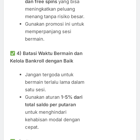
dan free spins
yang bisa
meningkatkan peluang
menang tanpa risiko besar.
Gunakan promosi ini untuk
memperpanjang sesi
bermain.
4) Batasi Waktu Bermain dan
Kelola Bankroll dengan Baik
Jangan tergoda untuk
bermain terlalu lama dalam
satu sesi.
Gunakan aturan
1-5% dari
total saldo per putaran
untuk menghindari
kehabisan modal dengan
cepat.