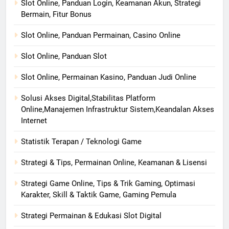
Slot Online, Panduan Login, Keamanan Akun, Strategi
Bermain, Fitur Bonus
Slot Online, Panduan Permainan, Casino Online
Slot Online, Panduan Slot
Slot Online, Permainan Kasino, Panduan Judi Online
Solusi Akses Digital,Stabilitas Platform
Online,Manajemen Infrastruktur Sistem,Keandalan Akses
Internet
Statistik Terapan / Teknologi Game
Strategi & Tips, Permainan Online, Keamanan & Lisensi
Strategi Game Online, Tips & Trik Gaming, Optimasi
Karakter, Skill & Taktik Game, Gaming Pemula
Strategi Permainan & Edukasi Slot Digital