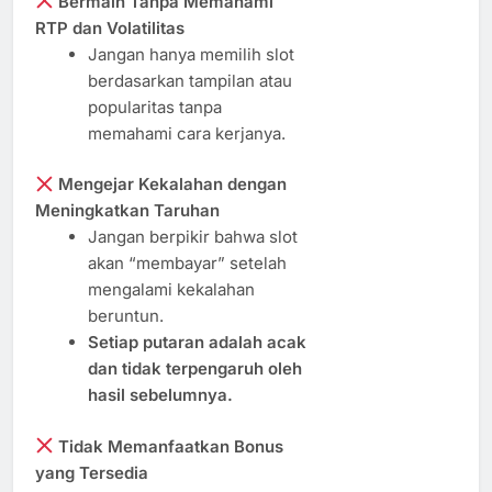
Bermain Tanpa Memahami
RTP dan Volatilitas
Jangan hanya memilih slot
berdasarkan tampilan atau
popularitas tanpa
memahami cara kerjanya.
Mengejar Kekalahan dengan
Meningkatkan Taruhan
Jangan berpikir bahwa slot
akan “membayar” setelah
mengalami kekalahan
beruntun.
Setiap putaran adalah acak
dan tidak terpengaruh oleh
hasil sebelumnya.
Tidak Memanfaatkan Bonus
yang Tersedia