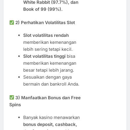
White Rabbit (97.7%), dan
Book of 99 (99%).
2) Perhatikan Volatilitas Slot
Slot volatilitas rendah
memberikan kemenangan
lebih sering tetapi kecil.
Slot volatilitas tinggi
bisa
memberikan kemenangan
besar tetapi lebih jarang.
Sesuaikan dengan gaya
bermain dan bankroll Anda.
3) Manfaatkan Bonus dan Free
Spins
Banyak kasino menawarkan
bonus deposit, cashback,