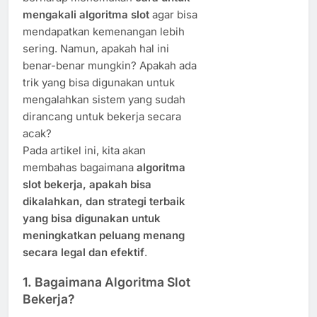
mengakali algoritma slot
agar bisa
mendapatkan kemenangan lebih
sering. Namun, apakah hal ini
benar-benar mungkin? Apakah ada
trik yang bisa digunakan untuk
mengalahkan sistem yang sudah
dirancang untuk bekerja secara
acak?
Pada artikel ini, kita akan
membahas bagaimana
algoritma
slot bekerja, apakah bisa
dikalahkan, dan strategi terbaik
yang bisa digunakan untuk
meningkatkan peluang menang
secara legal dan efektif
.
1. Bagaimana Algoritma Slot
Bekerja?