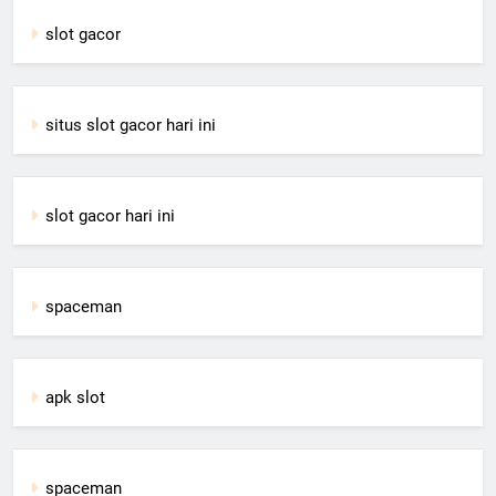
slot gacor
situs slot gacor hari ini
slot gacor hari ini
spaceman
apk slot
spaceman