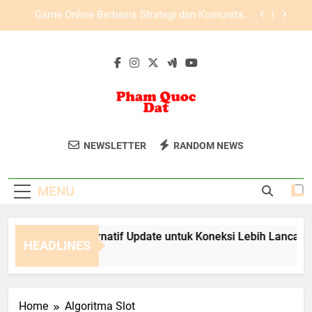
Kunci Sukses Interaksi dan Dominasi Digital
Skip
Tips Mengakses Login Tiara4D dengan Aman dan
to
Stabil
content
Gamer di Era Modern: Dari Hobi Menjadi Profesi
Digital yang Menjanjikan
LAE138 Link Alternatif Update untuk Koneksi
Lebih Lancar
Game Online Berbasis Strategi dan Komunitas:
Kunci Sukses Interaksi dan Dominasi Digital
Pham Quoc Dat
Nikmati Karya Fotografi Inspiratif Dari
Tips Mengakses Login Tiara4D dengan Aman dan
NEWSLETTER
RANDOM NEWS
Stabil
Pham Quoc Dat.
Gamer di Era Modern: Dari Hobi Menjadi Profesi
Digital yang Menjanjikan
MENU
LAE138 Link Alternatif Update untuk Koneksi Lebih Lancar
HEADLINES
3 Months Ago
Home
Algoritma Slot