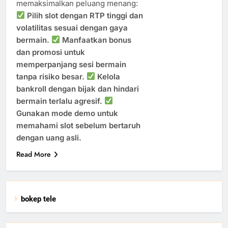
memaksimalkan peluang menang:
Pilih slot dengan RTP tinggi dan
volatilitas sesuai dengan gaya
bermain.
Manfaatkan bonus
dan promosi untuk
memperpanjang sesi bermain
tanpa risiko besar.
Kelola
bankroll dengan bijak dan hindari
bermain terlalu agresif.
Gunakan mode demo untuk
memahami slot sebelum bertaruh
dengan uang asli.
Read More
bokep tele