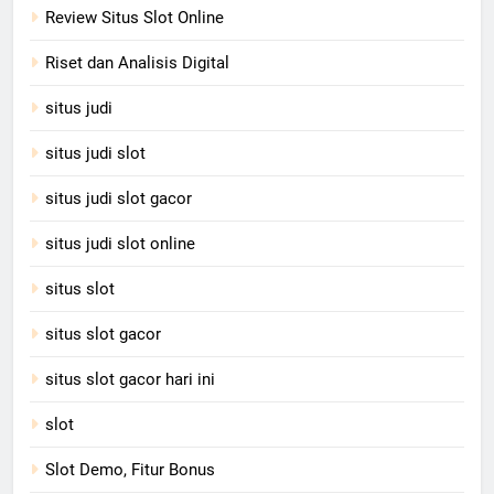
Review Situs Slot Online
Riset dan Analisis Digital
situs judi
situs judi slot
situs judi slot gacor
situs judi slot online
situs slot
situs slot gacor
situs slot gacor hari ini
slot
Slot Demo, Fitur Bonus