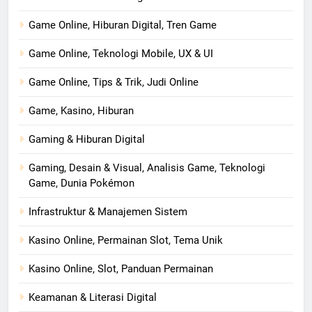
Game Online, Hiburan Digital, Tren Game
Game Online, Teknologi Mobile, UX & UI
Game Online, Tips & Trik, Judi Online
Game, Kasino, Hiburan
Gaming & Hiburan Digital
Gaming, Desain & Visual, Analisis Game, Teknologi
Game, Dunia Pokémon
Infrastruktur & Manajemen Sistem
Kasino Online, Permainan Slot, Tema Unik
Kasino Online, Slot, Panduan Permainan
Keamanan & Literasi Digital