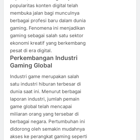
popularitas konten digital telah
membuka jalan bagi munculnya
berbagai profesi baru dalam dunia
gaming. Fenomena ini menjadikan
gaming sebagai salah satu sektor
ekonomi kreatif yang berkembang
pesat di era digital.
Perkembangan Industri
Gaming Global
Industri game merupakan salah
satu industri hiburan terbesar di
dunia saat ini. Menurut berbagai
laporan industri, jumlah pemain
game global telah mencapai
miliaran orang yang tersebar di
berbagai negara. Pertumbuhan ini
didorong oleh semakin mudahnya
akses ke perangkat gaming seperti