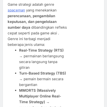
Game strategi adalah genre
spaceman
yang menekankan
perencanaan, pengambilan
keputusan, dan pengelolaan
sumber daya
dibandingkan refleks
cepat seperti pada game aksi .
Genre ini terbagi menjadi
beberapa jenis utama:
Real-Time Strategy (RTS)
→ permainan berlangsung
secara langsung tanpa
giliran
Turn-Based Strategy (TBS)
→ pemain bermain secara
bergantian
MMORTS (Massively
Multiplayer Online Real-
Time Strategy)
→