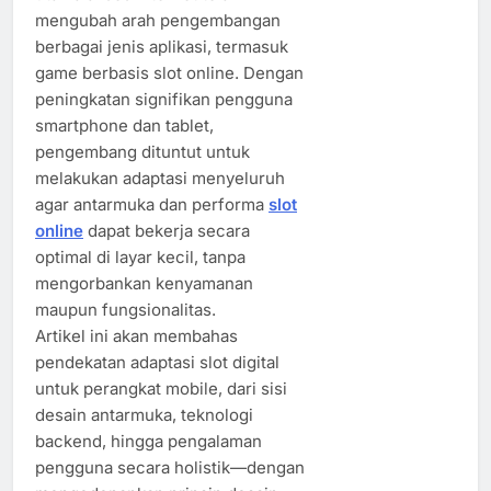
mengubah arah pengembangan
berbagai jenis aplikasi, termasuk
game berbasis slot online. Dengan
peningkatan signifikan pengguna
smartphone dan tablet,
pengembang dituntut untuk
melakukan adaptasi menyeluruh
agar antarmuka dan performa
slot
online
dapat bekerja secara
optimal di layar kecil, tanpa
mengorbankan kenyamanan
maupun fungsionalitas.
Artikel ini akan membahas
pendekatan adaptasi slot digital
untuk perangkat mobile, dari sisi
desain antarmuka, teknologi
backend, hingga pengalaman
pengguna secara holistik—dengan