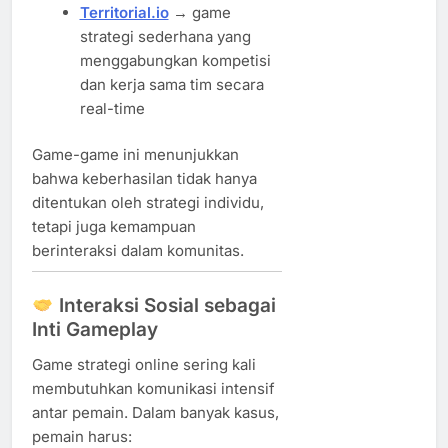
Territorial.io
→ game
strategi sederhana yang
menggabungkan kompetisi
dan kerja sama tim secara
real-time
Game-game ini menunjukkan
bahwa keberhasilan tidak hanya
ditentukan oleh strategi individu,
tetapi juga kemampuan
berinteraksi dalam komunitas.
Interaksi Sosial sebagai
Inti Gameplay
Game strategi online sering kali
membutuhkan komunikasi intensif
antar pemain. Dalam banyak kasus,
pemain harus: