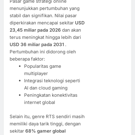
Pasar game strategi online
menunjukkan pertumbuhan yang
stabil dan signifikan. Nilai pasar
diperkirakan mencapai sekitar
USD
23,45 miliar pada 2026
dan akan
terus meningkat hingga lebih dari
USD 36 miliar pada 2031
.
Pertumbuhan ini didorong oleh
beberapa faktor:
Popularitas game
multiplayer
Integrasi teknologi seperti
AI dan cloud gaming
Peningkatan konektivitas
internet global
Selain itu, genre RTS sendiri masih
memiliki daya tarik tinggi, dengan
sekitar
68% gamer global