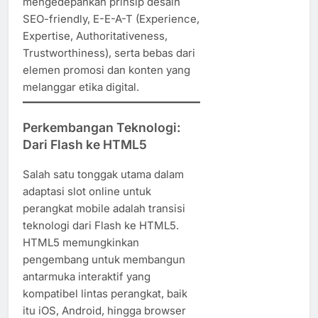
mengedepankan prinsip desain
SEO-friendly, E-E-A-T (Experience,
Expertise, Authoritativeness,
Trustworthiness), serta bebas dari
elemen promosi dan konten yang
melanggar etika digital.
Perkembangan Teknologi:
Dari Flash ke HTML5
Salah satu tonggak utama dalam
adaptasi slot online untuk
perangkat mobile adalah transisi
teknologi dari Flash ke HTML5.
HTML5 memungkinkan
pengembang untuk membangun
antarmuka interaktif yang
kompatibel lintas perangkat, baik
itu iOS, Android, hingga browser