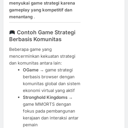
menyukai game strategi karena
gameplay yang kompetitif dan
menantang
.
Contoh Game Strategi
Berbasis Komunitas
Beberapa game yang
mencerminkan kekuatan strategi
dan komunitas antara lain:
OGame
→ game strategi
berbasis browser dengan
komunitas global dan sistem
ekonomi virtual yang aktif
Stronghold Kingdoms
→
game MMORTS dengan
fokus pada pembangunan
kerajaan dan interaksi antar
pemain