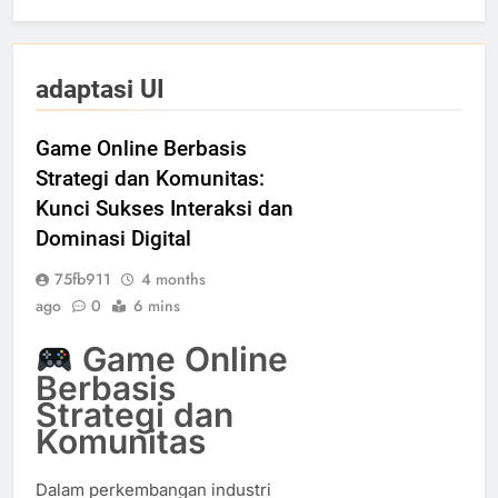
adaptasi UI
Game Online Berbasis
Strategi dan Komunitas:
Kunci Sukses Interaksi dan
Dominasi Digital
75fb911
4 months
ago
0
6 mins
Game Online
Berbasis
Strategi dan
Komunitas
Dalam perkembangan industri