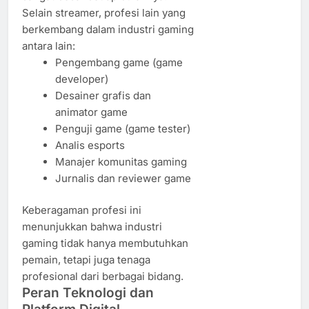
Selain streamer, profesi lain yang
berkembang dalam industri gaming
antara lain:
Pengembang game (game
developer)
Desainer grafis dan
animator game
Penguji game (game tester)
Analis esports
Manajer komunitas gaming
Jurnalis dan reviewer game
Keberagaman profesi ini
menunjukkan bahwa industri
gaming tidak hanya membutuhkan
pemain, tetapi juga tenaga
profesional dari berbagai bidang.
Peran Teknologi dan