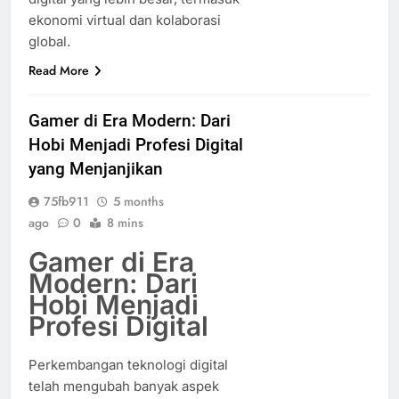
ekonomi virtual dan kolaborasi
global.
Read More
Gamer di Era Modern: Dari
Hobi Menjadi Profesi Digital
yang Menjanjikan
75fb911
5 months
ago
0
8 mins
Gamer di Era
Modern: Dari
Hobi Menjadi
Profesi Digital
Perkembangan teknologi digital
telah mengubah banyak aspek