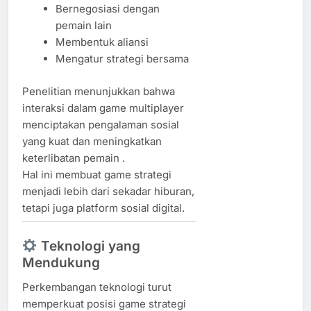
Bernegosiasi dengan
pemain lain
Membentuk aliansi
Mengatur strategi bersama
Penelitian menunjukkan bahwa
interaksi dalam game multiplayer
menciptakan pengalaman sosial
yang kuat dan meningkatkan
keterlibatan pemain .
Hal ini membuat game strategi
menjadi lebih dari sekadar hiburan,
tetapi juga platform sosial digital.
Teknologi yang
Mendukung
Perkembangan teknologi turut
memperkuat posisi game strategi