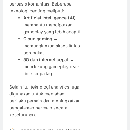
berbasis komunitas. Beberapa
teknologi penting meliputi:
Artificial Intelligence (AI)
→
membantu menciptakan
gameplay yang lebih adaptif
Cloud gaming
→
memungkinkan akses lintas
perangkat
5G dan internet cepat
→
mendukung gameplay real-
time tanpa lag
Selain itu, teknologi analytics juga
digunakan untuk memahami
perilaku pemain dan meningkatkan
pengalaman bermain secara
keseluruhan.