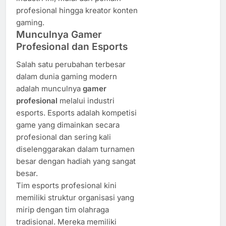
profesional hingga kreator konten
gaming.
Munculnya Gamer
Profesional dan Esports
Salah satu perubahan terbesar
dalam dunia gaming modern
adalah munculnya
gamer
profesional
melalui industri
esports. Esports adalah kompetisi
game yang dimainkan secara
profesional dan sering kali
diselenggarakan dalam turnamen
besar dengan hadiah yang sangat
besar.
Tim esports profesional kini
memiliki struktur organisasi yang
mirip dengan tim olahraga
tradisional. Mereka memiliki