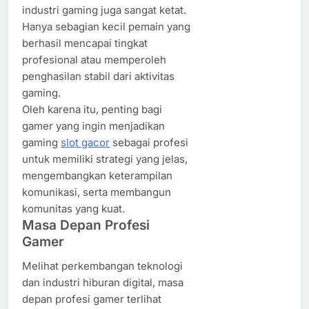
industri gaming juga sangat ketat.
Hanya sebagian kecil pemain yang
berhasil mencapai tingkat
profesional atau memperoleh
penghasilan stabil dari aktivitas
gaming.
Oleh karena itu, penting bagi
gamer yang ingin menjadikan
gaming
slot gacor
sebagai profesi
untuk memiliki strategi yang jelas,
mengembangkan keterampilan
komunikasi, serta membangun
komunitas yang kuat.
Masa Depan Profesi
Gamer
Melihat perkembangan teknologi
dan industri hiburan digital, masa
depan profesi gamer terlihat