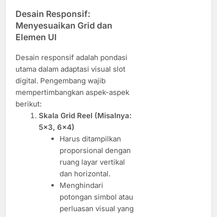
Desain Responsif:
Menyesuaikan Grid dan
Elemen UI
Desain responsif adalah pondasi
utama dalam adaptasi visual slot
digital. Pengembang wajib
mempertimbangkan aspek-aspek
berikut:
Skala Grid Reel (Misalnya:
5×3, 6×4)
Harus ditampilkan
proporsional dengan
ruang layar vertikal
dan horizontal.
Menghindari
potongan simbol atau
perluasan visual yang