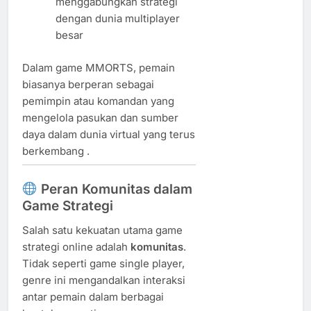
menggabungkan strategi
dengan dunia multiplayer
besar
Dalam game MMORTS, pemain
biasanya berperan sebagai
pemimpin atau komandan yang
mengelola pasukan dan sumber
daya dalam dunia virtual yang terus
berkembang .
Peran Komunitas dalam
Game Strategi
Salah satu kekuatan utama game
strategi online adalah
komunitas
.
Tidak seperti game single player,
genre ini mengandalkan interaksi
antar pemain dalam berbagai