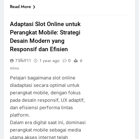
Read More
Adaptasi Slot Online untuk
Perangkat Mobile: Strategi
Desain Modern yang
Responsif dan Efisien
75fb911
1 year ago
0
6
mins
Pelajari bagaimana slot online
diadaptasi secara optimal untuk
perangkat mobile, dengan fokus
pada desain responsif, UX adaptif,
dan efisiensi performa lintas
platform.
Dalam era digital saat ini, dominasi
perangkat mobile sebagai media
utama akses internet telah