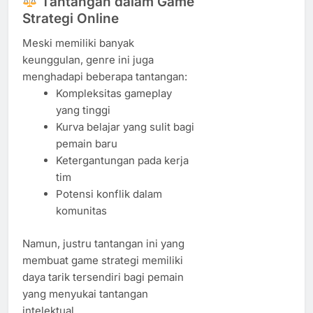
Tantangan dalam Game
Strategi Online
Meski memiliki banyak
keunggulan, genre ini juga
menghadapi beberapa tantangan:
Kompleksitas gameplay
yang tinggi
Kurva belajar yang sulit bagi
pemain baru
Ketergantungan pada kerja
tim
Potensi konflik dalam
komunitas
Namun, justru tantangan ini yang
membuat game strategi memiliki
daya tarik tersendiri bagi pemain
yang menyukai tantangan
intelektual.