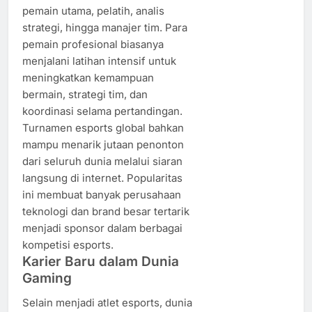
pemain utama, pelatih, analis
strategi, hingga manajer tim. Para
pemain profesional biasanya
menjalani latihan intensif untuk
meningkatkan kemampuan
bermain, strategi tim, dan
koordinasi selama pertandingan.
Turnamen esports global bahkan
mampu menarik jutaan penonton
dari seluruh dunia melalui siaran
langsung di internet. Popularitas
ini membuat banyak perusahaan
teknologi dan brand besar tertarik
menjadi sponsor dalam berbagai
kompetisi esports.
Karier Baru dalam Dunia
Gaming
Selain menjadi atlet esports, dunia