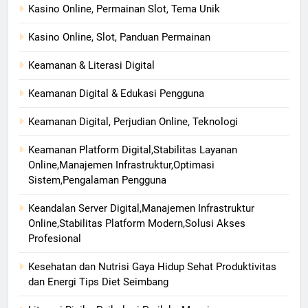
Kasino Online, Permainan Slot, Tema Unik
Kasino Online, Slot, Panduan Permainan
Keamanan & Literasi Digital
Keamanan Digital & Edukasi Pengguna
Keamanan Digital, Perjudian Online, Teknologi
Keamanan Platform Digital,Stabilitas Layanan
Online,Manajemen Infrastruktur,Optimasi
Sistem,Pengalaman Pengguna
Keandalan Server Digital,Manajemen Infrastruktur
Online,Stabilitas Platform Modern,Solusi Akses
Profesional
Kesehatan dan Nutrisi Gaya Hidup Sehat Produktivitas
dan Energi Tips Diet Seimbang