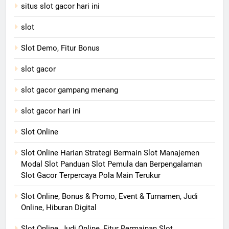
situs slot gacor hari ini
slot
Slot Demo, Fitur Bonus
slot gacor
slot gacor gampang menang
slot gacor hari ini
Slot Online
Slot Online Harian Strategi Bermain Slot Manajemen
Modal Slot Panduan Slot Pemula dan Berpengalaman
Slot Gacor Terpercaya Pola Main Terukur
Slot Online, Bonus & Promo, Event & Turnamen, Judi
Online, Hiburan Digital
Slot Online, Judi Online, Fitur Permainan Slot