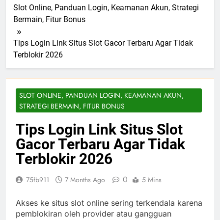
Slot Online, Panduan Login, Keamanan Akun, Strategi
Bermain, Fitur Bonus
Tips Login Link Situs Slot Gacor Terbaru Agar Tidak
Terblokir 2026
SLOT ONLINE, PANDUAN LOGIN, KEAMANAN AKUN,
STRATEGI BERMAIN, FITUR BONUS
Tips Login Link Situs Slot
Gacor Terbaru Agar Tidak
Terblokir 2026
0
75fb911
7 Months Ago
5 Mins
Akses ke situs slot online sering terkendala karena
pemblokiran oleh provider atau gangguan