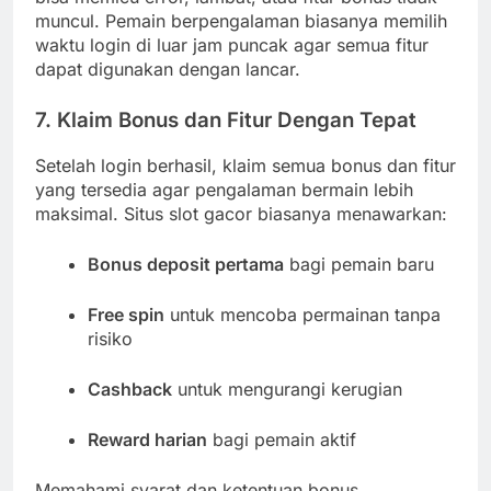
muncul. Pemain berpengalaman biasanya memilih
waktu login di luar jam puncak agar semua fitur
dapat digunakan dengan lancar.
7. Klaim Bonus dan Fitur Dengan Tepat
Setelah login berhasil, klaim semua bonus dan fitur
yang tersedia agar pengalaman bermain lebih
maksimal. Situs slot gacor biasanya menawarkan:
Bonus deposit pertama
bagi pemain baru
Free spin
untuk mencoba permainan tanpa
risiko
Cashback
untuk mengurangi kerugian
Reward harian
bagi pemain aktif
Memahami syarat dan ketentuan bonus