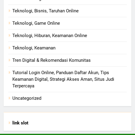
Teknologi, Bisnis, Taruhan Online
Teknologi, Game Online
Teknologi, Hiburan, Keamanan Online
Teknologi, Keamanan
Tren Digital & Rekomendasi Komunitas
Tutorial Login Online, Panduan Daftar Akun, Tips
Keamanan Digital, Strategi Akses Aman, Situs Judi
Terpercaya
Uncategorized
link slot