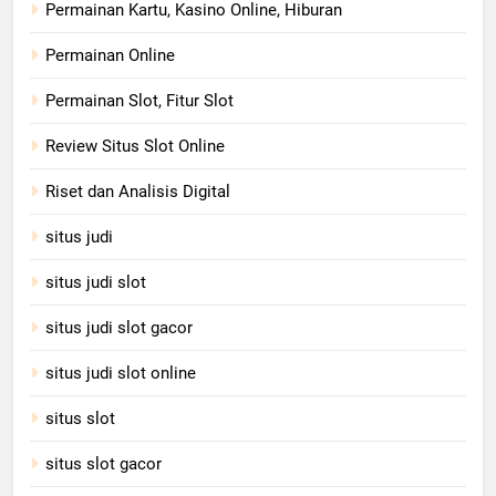
Permainan Kartu, Kasino Online, Hiburan
Permainan Online
Permainan Slot, Fitur Slot
Review Situs Slot Online
Riset dan Analisis Digital
situs judi
situs judi slot
situs judi slot gacor
situs judi slot online
situs slot
situs slot gacor