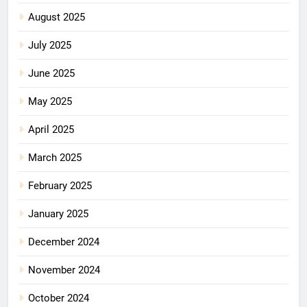
August 2025
July 2025
June 2025
May 2025
April 2025
March 2025
February 2025
January 2025
December 2024
November 2024
October 2024