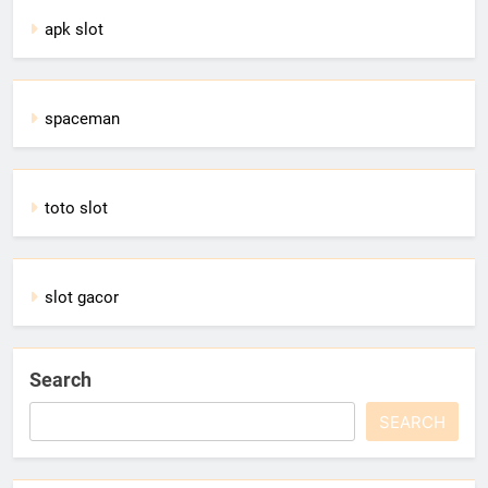
apk slot
spaceman
toto slot
slot gacor
Search
SEARCH