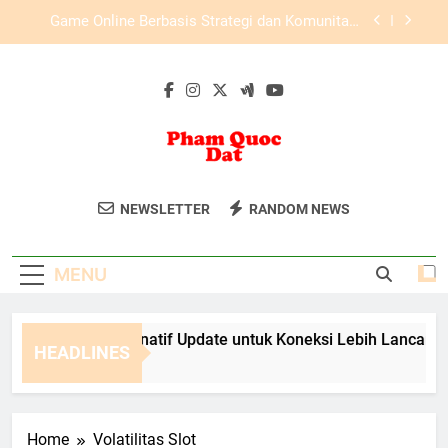
Skip
Tips Mengakses Login Tiara4D dengan Aman dan
to
Stabil
content
Gamer di Era Modern: Dari Hobi Menjadi Profesi
Digital yang Menjanjikan
LAE138 Link Alternatif Update untuk Koneksi
Lebih Lancar
Game Online Berbasis Strategi dan Komunitas:
Kunci Sukses Interaksi dan Dominasi Digital
Pham Quoc Dat
Nikmati Karya Fotografi Inspiratif Dari
Tips Mengakses Login Tiara4D dengan Aman dan
NEWSLETTER
RANDOM NEWS
Stabil
Pham Quoc Dat.
Gamer di Era Modern: Dari Hobi Menjadi Profesi
Digital yang Menjanjikan
MENU
E138 Link Alternatif Update untuk Koneksi Lebih Lancar
HEADLINES
onths Ago
Home
Volatilitas Slot