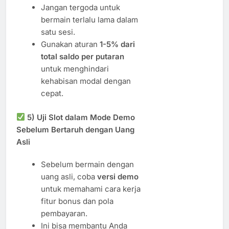
Jangan tergoda untuk
bermain terlalu lama dalam
satu sesi.
Gunakan aturan
1-5% dari
total saldo per putaran
untuk menghindari
kehabisan modal dengan
cepat.
5) Uji Slot dalam Mode Demo
Sebelum Bertaruh dengan Uang
Asli
Sebelum bermain dengan
uang asli, coba
versi demo
untuk memahami cara kerja
fitur bonus dan pola
pembayaran.
Ini bisa membantu Anda