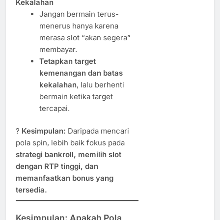
Kekalahan
Jangan bermain terus-
menerus hanya karena
merasa slot “akan segera”
membayar.
Tetapkan target
kemenangan dan batas
kekalahan
, lalu berhenti
bermain ketika target
tercapai.
?
Kesimpulan:
Daripada mencari
pola spin, lebih baik fokus pada
strategi bankroll, memilih slot
dengan RTP tinggi, dan
memanfaatkan bonus yang
tersedia.
Kesimpulan: Apakah Pola