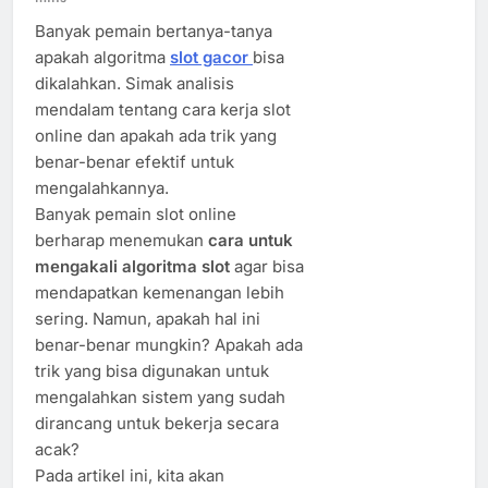
Banyak pemain bertanya-tanya
apakah algoritma
slot gacor
bisa
dikalahkan. Simak analisis
mendalam tentang cara kerja slot
online dan apakah ada trik yang
benar-benar efektif untuk
mengalahkannya.
Banyak pemain slot online
berharap menemukan
cara untuk
mengakali algoritma slot
agar bisa
mendapatkan kemenangan lebih
sering. Namun, apakah hal ini
benar-benar mungkin? Apakah ada
trik yang bisa digunakan untuk
mengalahkan sistem yang sudah
dirancang untuk bekerja secara
acak?
Pada artikel ini, kita akan