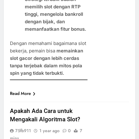
memilih slot dengan RTP
tinggi, mengelola bankroll
dengan bijak, dan
memanfaatkan fitur bonus.
Dengan memahami bagaimana slot
bekerja, pemain bisa
memainkan
slot gacor dengan lebih cerdas
tanpa terjebak dalam mitos pola
spin yang tidak terbukti.
Read More
Apakah Ada Cara untuk
Mengakali Algoritma Slot?
75fb911
1 year ago
0
7
mins