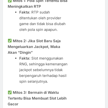
Mitos 1: Pola Spin Tertentu Bisa
Meningkatkan RTP
Fakta:
RTP sudah
ditentukan oleh provider
game dan tidak bisa diubah
oleh pola spin apapun.
Mitos 2: Jika Slot Baru Saja
Mengeluarkan Jackpot, Maka
Akan “Dingin”
Fakta:
Slot menggunakan
RNG, sehingga kemenangan
jackpot sebelumnya tidak
berpengaruh terhadap hasil
spin selanjutnya.
Mitos 3: Bermain di Waktu
Tertentu Bisa Membuat Slot Lebih
Gacor