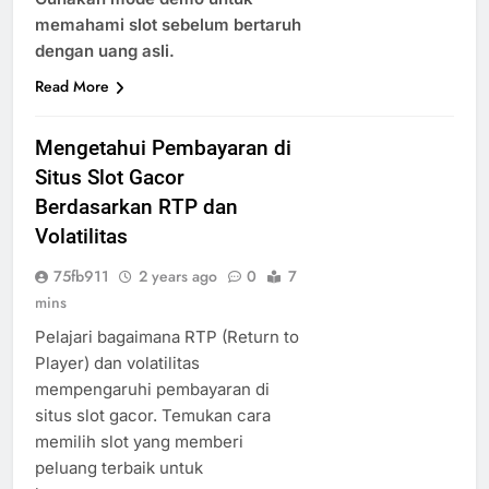
memahami slot sebelum bertaruh
dengan uang asli.
Read More
Mengetahui Pembayaran di
Situs Slot Gacor
Berdasarkan RTP dan
Volatilitas
75fb911
2 years ago
0
7
mins
Pelajari bagaimana RTP (Return to
Player) dan volatilitas
mempengaruhi pembayaran di
situs slot gacor. Temukan cara
memilih slot yang memberi
peluang terbaik untuk