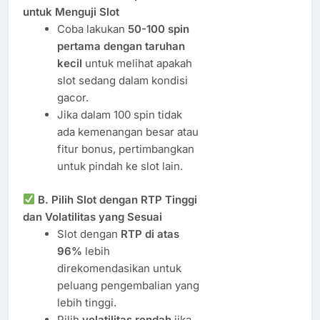
untuk Menguji Slot
Coba lakukan
50-100 spin
pertama dengan taruhan
kecil
untuk melihat apakah
slot sedang dalam kondisi
gacor.
Jika dalam 100 spin tidak
ada kemenangan besar atau
fitur bonus, pertimbangkan
untuk pindah ke slot lain.
B. Pilih Slot dengan RTP Tinggi
dan Volatilitas yang Sesuai
Slot dengan
RTP di atas
96%
lebih
direkomendasikan untuk
peluang pengembalian yang
lebih tinggi.
Pilih
volatilitas rendah
jika