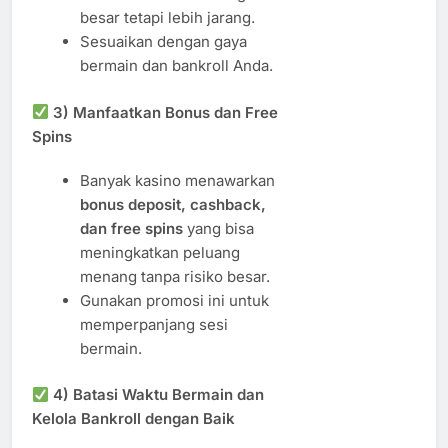
besar tetapi lebih jarang.
Sesuaikan dengan gaya
bermain dan bankroll Anda.
3) Manfaatkan Bonus dan Free
Spins
Banyak kasino menawarkan
bonus deposit, cashback,
dan free spins
yang bisa
meningkatkan peluang
menang tanpa risiko besar.
Gunakan promosi ini untuk
memperpanjang sesi
bermain.
4) Batasi Waktu Bermain dan
Kelola Bankroll dengan Baik