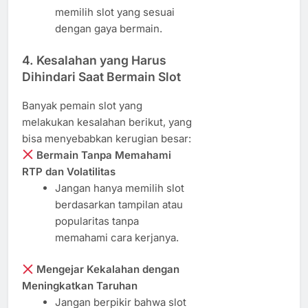
memilih slot yang sesuai
dengan gaya bermain.
4. Kesalahan yang Harus
Dihindari Saat Bermain Slot
Banyak pemain slot yang
melakukan kesalahan berikut, yang
bisa menyebabkan kerugian besar:
Bermain Tanpa Memahami
RTP dan Volatilitas
Jangan hanya memilih slot
berdasarkan tampilan atau
popularitas tanpa
memahami cara kerjanya.
Mengejar Kekalahan dengan
Meningkatkan Taruhan
Jangan berpikir bahwa slot