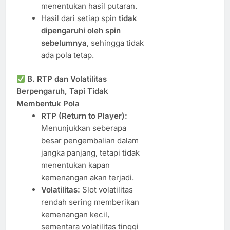
menentukan hasil putaran.
Hasil dari setiap spin
tidak
dipengaruhi oleh spin
sebelumnya
, sehingga tidak
ada pola tetap.
B. RTP dan Volatilitas
Berpengaruh, Tapi Tidak
Membentuk Pola
RTP (Return to Player):
Menunjukkan seberapa
besar pengembalian dalam
jangka panjang, tetapi tidak
menentukan kapan
kemenangan akan terjadi.
Volatilitas:
Slot volatilitas
rendah sering memberikan
kemenangan kecil,
sementara volatilitas tinggi