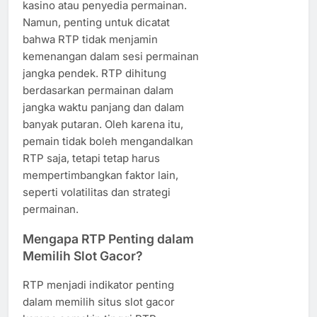
kasino atau penyedia permainan.
Namun, penting untuk dicatat
bahwa RTP tidak menjamin
kemenangan dalam sesi permainan
jangka pendek. RTP dihitung
berdasarkan permainan dalam
jangka waktu panjang dan dalam
banyak putaran. Oleh karena itu,
pemain tidak boleh mengandalkan
RTP saja, tetapi tetap harus
mempertimbangkan faktor lain,
seperti volatilitas dan strategi
permainan.
Mengapa RTP Penting dalam
Memilih Slot Gacor?
RTP menjadi indikator penting
dalam memilih situs slot gacor