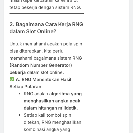
masih diperdebatkan karena slot
tetap bekerja dengan sistem RNG.
2. Bagaimana Cara Kerja RNG
dalam Slot Online?
Untuk memahami apakah pola spin
bisa diterapkan, kita perlu
memahami bagaimana sistem
RNG
(Random Number Generator)
bekerja
dalam slot online.
A. RNG Menentukan Hasil
Setiap Putaran
RNG adalah
algoritma yang
menghasilkan angka acak
dalam hitungan milidetik
.
Setiap kali tombol spin
ditekan, RNG menghasilkan
kombinasi angka yang