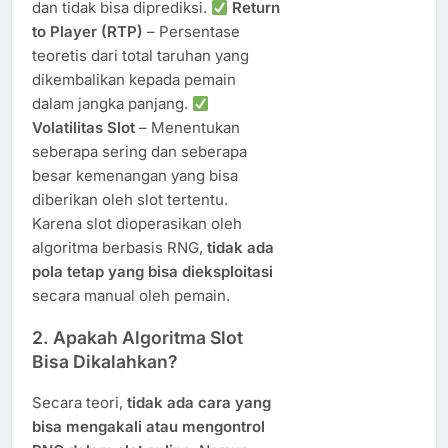
dan tidak bisa diprediksi.
Return
to Player (RTP)
– Persentase
teoretis dari total taruhan yang
dikembalikan kepada pemain
dalam jangka panjang.
Volatilitas Slot
– Menentukan
seberapa sering dan seberapa
besar kemenangan yang bisa
diberikan oleh slot tertentu.
Karena slot dioperasikan oleh
algoritma berbasis RNG,
tidak ada
pola tetap yang bisa dieksploitasi
secara manual oleh pemain.
2. Apakah Algoritma Slot
Bisa Dikalahkan?
Secara teori,
tidak ada cara yang
bisa mengakali atau mengontrol