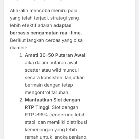
Alih-alih mencoba meniru pola
yang telah terjadi, strategi yang
lebih efektif adalah
adaptasi
berbasis pengamatan real-time
.
Berikut langkah cerdas yang bisa
diambil:
Amati 30–50 Putaran Awal
:
Jika dalam putaran awal
scatter atau wild muncul
secara konsisten, lanjutkan
bermain dengan tetap
mengontrol taruhan.
Manfaatkan Slot dengan
RTP Tinggi
: Slot dengan
RTP ≥96% cenderung lebih
stabil dan memiliki distribusi
kemenangan yang lebih
ramah untuk jangka panjang.