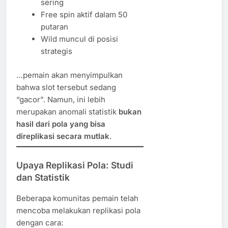
sering
Free spin aktif dalam 50
putaran
Wild muncul di posisi
strategis
…pemain akan menyimpulkan
bahwa slot tersebut sedang
“gacor”. Namun, ini lebih
merupakan anomali statistik
bukan
hasil dari pola yang bisa
direplikasi secara mutlak
.
Upaya Replikasi Pola: Studi
dan Statistik
Beberapa komunitas pemain telah
mencoba melakukan replikasi pola
dengan cara: