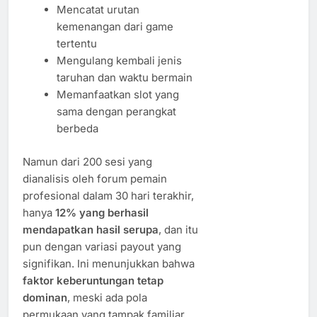
Mencatat urutan
kemenangan dari game
tertentu
Mengulang kembali jenis
taruhan dan waktu bermain
Memanfaatkan slot yang
sama dengan perangkat
berbeda
Namun dari 200 sesi yang
dianalisis oleh forum pemain
profesional dalam 30 hari terakhir,
hanya
12% yang berhasil
mendapatkan hasil serupa
, dan itu
pun dengan variasi payout yang
signifikan. Ini menunjukkan bahwa
faktor keberuntungan tetap
dominan
, meski ada pola
permukaan yang tampak familiar.