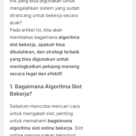
trik yang bisa digunakan untuk
mengalahkan sistem yang sudah
dirancang untuk bekerja secara
acak?
Pada artikel ini, kita akan
membahas bagaimana
algoritma
slot bekerja, apakah bisa
dikalahkan, dan strategi terbaik
yang bisa digunakan untuk
meningkatkan peluang menang
secara legal dan efektif
.
1. Bagaimana Algoritma Slot
Bekerja?
Sebelum mencoba mencari cara
untuk mengakali slot, penting
untuk memahami
bagaimana
algoritma slot online bekerja
. Slot
online menggunakan teknologi