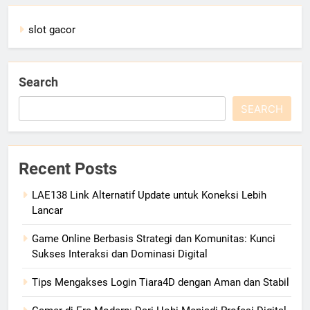
slot gacor
Search
SEARCH
Recent Posts
LAE138 Link Alternatif Update untuk Koneksi Lebih
Lancar
Game Online Berbasis Strategi dan Komunitas: Kunci
Sukses Interaksi dan Dominasi Digital
Tips Mengakses Login Tiara4D dengan Aman dan Stabil