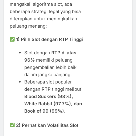
mengakali algoritma slot, ada
beberapa strategi legal yang bisa
diterapkan untuk meningkatkan
peluang menang:
1) Pilih Slot dengan RTP Tinggi
Slot dengan
RTP di atas
96%
memiliki peluang
pengembalian lebih baik
dalam jangka panjang.
Beberapa slot populer
dengan RTP tinggi meliputi
Blood Suckers (98%),
White Rabbit (97.7%), dan
Book of 99 (99%).
2) Perhatikan Volatilitas Slot