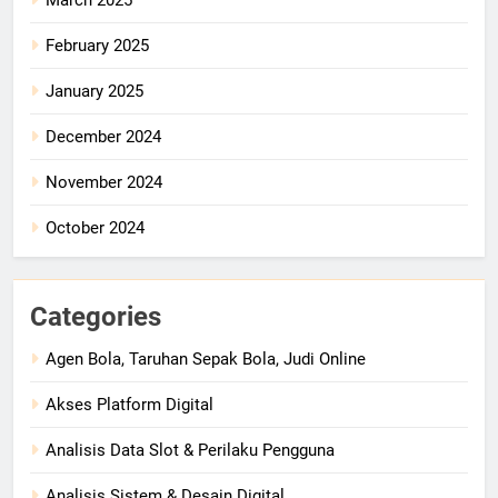
February 2025
January 2025
December 2024
November 2024
October 2024
Categories
Agen Bola, Taruhan Sepak Bola, Judi Online
Akses Platform Digital
Analisis Data Slot & Perilaku Pengguna
Analisis Sistem & Desain Digital