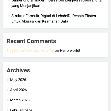
Gamer di Era Modern: Dari Hobi Menjadi Profesi Digital
yang Menjanjikan
Struktur Formulir Digital di Lebah4D: Desain Efisien
untuk Akurasi dan Keamanan Data
Recent Comments
A WordPress Commenter
on
Hello world!
Archives
May 2026
April 2026
March 2026
February 2026