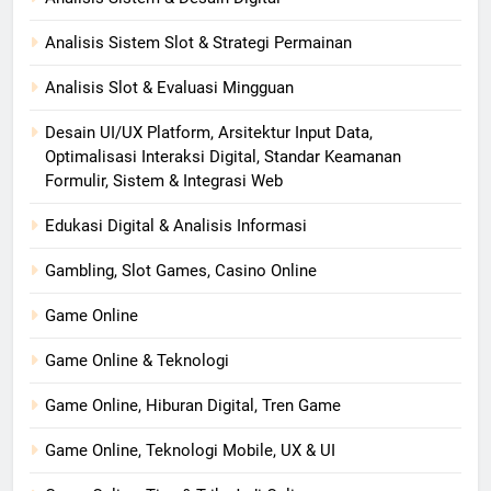
Analisis Sistem Slot & Strategi Permainan
Analisis Slot & Evaluasi Mingguan
Desain UI/UX Platform, Arsitektur Input Data,
Optimalisasi Interaksi Digital, Standar Keamanan
Formulir, Sistem & Integrasi Web
Edukasi Digital & Analisis Informasi
Gambling, Slot Games, Casino Online
Game Online
Game Online & Teknologi
Game Online, Hiburan Digital, Tren Game
Game Online, Teknologi Mobile, UX & UI