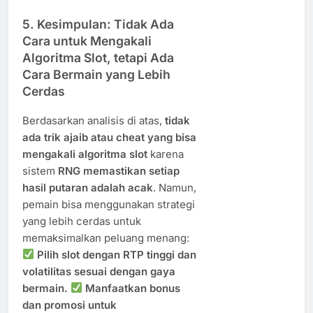
5. Kesimpulan: Tidak Ada
Cara untuk Mengakali
Algoritma Slot, tetapi Ada
Cara Bermain yang Lebih
Cerdas
Berdasarkan analisis di atas,
tidak
ada trik ajaib atau cheat yang bisa
mengakali algoritma slot
karena
sistem
RNG memastikan setiap
hasil putaran adalah acak
. Namun,
pemain bisa menggunakan strategi
yang lebih cerdas untuk
memaksimalkan peluang menang:
Pilih slot dengan RTP tinggi dan
volatilitas sesuai dengan gaya
bermain.
Manfaatkan bonus
dan promosi untuk