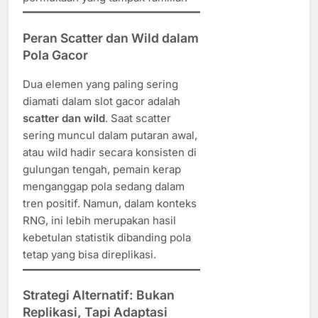
Peran Scatter dan Wild dalam
Pola Gacor
Dua elemen yang paling sering
diamati dalam slot gacor adalah
scatter dan wild
. Saat scatter
sering muncul dalam putaran awal,
atau wild hadir secara konsisten di
gulungan tengah, pemain kerap
menganggap pola sedang dalam
tren positif. Namun, dalam konteks
RNG, ini lebih merupakan hasil
kebetulan statistik dibanding pola
tetap yang bisa direplikasi.
Strategi Alternatif: Bukan
Replikasi, Tapi Adaptasi