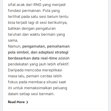
sifat acak dari RNG yang menjadi
fondasi permainan. Pola yang
terlihat pada satu sesi belum tentu
bisa terjadi lagi di sesi berikutnya,
bahkan dengan pengaturan
taruhan dan waktu bermain yang
sama.
Namun,
pengamatan, pemahaman
pola simbol, dan adaptasi strategi
berdasarkan data real-time
adalah
pendekatan yang jauh lebih efektif.
Daripada mencoba mereplikasi
masa lalu, pemain cerdas lebih
fokus pada membaca situasi saat
ini untuk memaksimalkan peluang
dalam setiap sesi bermain.
Read More