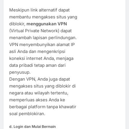
Meskipun link alternatif dapat
membantu mengakses situs yang
diblokir,
menggunakan VPN
(Virtual Private Network) dapat
menambah lapisan perlindungan.
VPN menyembunyikan alamat IP
asli Anda dan mengenkripsi
koneksi internet Anda, menjaga
data pribadi tetap aman dari
penyusup.
Dengan VPN, Anda juga dapat
mengakses situs yang diblokir di
negara atau wilayah tertentu,
memperluas akses Anda ke
berbagai platform tanpa khawatir
soal pemblokiran.
d.
Login dan Mulai Bermain