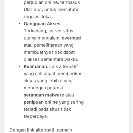
perjudian online, termasuk
Ular Slot, untuk mematuhi
regulasi lokal.
Gangguan Akses
:
Terkadang, server situs
utama mengalami
overload
atau pemeliharaan yang
membuatnya tidak dapat
diakses sementara waktu.
Keamanan
: Link alternatif
yang sah dapat memberikan
akses yang lebih aman,
mencegah potensi
serangan malware
atau
penipuan online
yang sering
terjadi pada situs tidak
terpercaya.
Dengan link alternatif, pemain