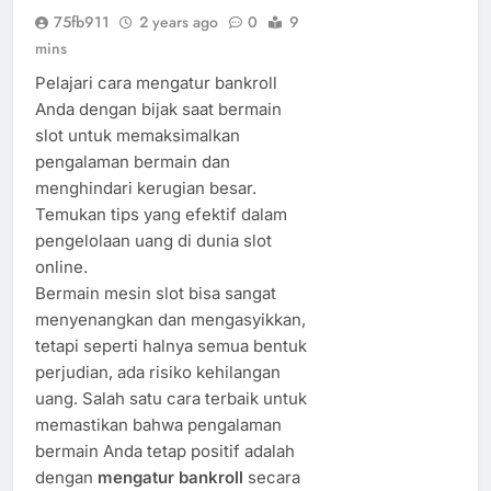
75fb911
2 years ago
0
9
mins
Pelajari cara mengatur bankroll
Anda dengan bijak saat bermain
slot untuk memaksimalkan
pengalaman bermain dan
menghindari kerugian besar.
Temukan tips yang efektif dalam
pengelolaan uang di dunia slot
online.
Bermain mesin slot bisa sangat
menyenangkan dan mengasyikkan,
tetapi seperti halnya semua bentuk
perjudian, ada risiko kehilangan
uang. Salah satu cara terbaik untuk
memastikan bahwa pengalaman
bermain Anda tetap positif adalah
dengan
mengatur bankroll
secara