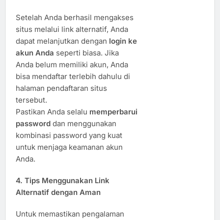
Setelah Anda berhasil mengakses
situs melalui link alternatif, Anda
dapat melanjutkan dengan
login ke
akun Anda
seperti biasa. Jika
Anda belum memiliki akun, Anda
bisa mendaftar terlebih dahulu di
halaman pendaftaran situs
tersebut.
Pastikan Anda selalu
memperbarui
password
dan menggunakan
kombinasi password yang kuat
untuk menjaga keamanan akun
Anda.
4.
Tips Menggunakan Link
Alternatif dengan Aman
Untuk memastikan pengalaman