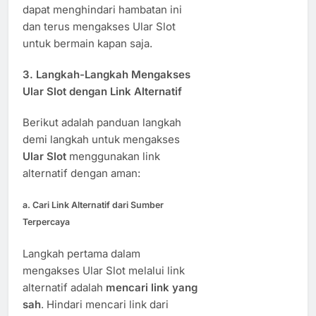
dapat menghindari hambatan ini
dan terus mengakses Ular Slot
untuk bermain kapan saja.
3.
Langkah-Langkah Mengakses
Ular Slot dengan Link Alternatif
Berikut adalah panduan langkah
demi langkah untuk mengakses
Ular Slot
menggunakan link
alternatif dengan aman:
a.
Cari Link Alternatif dari Sumber
Terpercaya
Langkah pertama dalam
mengakses Ular Slot melalui link
alternatif adalah
mencari link yang
sah
. Hindari mencari link dari