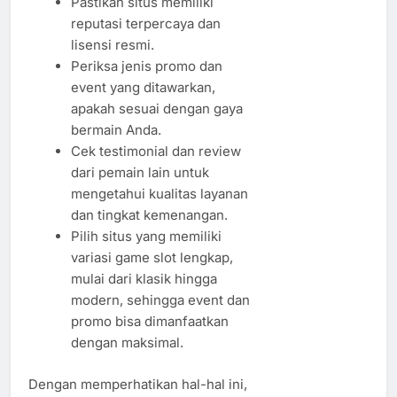
Pastikan situs memiliki
reputasi terpercaya dan
lisensi resmi.
Periksa jenis promo dan
event yang ditawarkan,
apakah sesuai dengan gaya
bermain Anda.
Cek testimonial dan review
dari pemain lain untuk
mengetahui kualitas layanan
dan tingkat kemenangan.
Pilih situs yang memiliki
variasi game slot lengkap,
mulai dari klasik hingga
modern, sehingga event dan
promo bisa dimanfaatkan
dengan maksimal.
Dengan memperhatikan hal-hal ini,