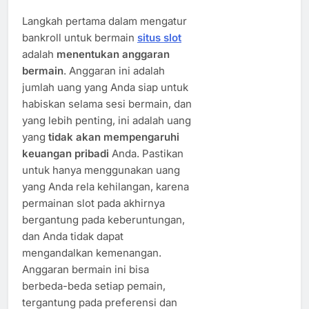
Langkah pertama dalam mengatur
bankroll untuk bermain
situs slot
adalah
menentukan anggaran
bermain
. Anggaran ini adalah
jumlah uang yang Anda siap untuk
habiskan selama sesi bermain, dan
yang lebih penting, ini adalah uang
yang
tidak akan mempengaruhi
keuangan pribadi
Anda. Pastikan
untuk hanya menggunakan uang
yang Anda rela kehilangan, karena
permainan slot pada akhirnya
bergantung pada keberuntungan,
dan Anda tidak dapat
mengandalkan kemenangan.
Anggaran bermain ini bisa
berbeda-beda setiap pemain,
tergantung pada preferensi dan