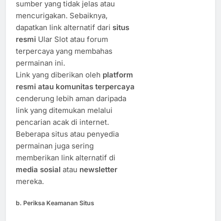
sumber yang tidak jelas atau
mencurigakan. Sebaiknya,
dapatkan link alternatif dari
situs
resmi
Ular Slot atau forum
terpercaya yang membahas
permainan ini.
Link yang diberikan oleh
platform
resmi atau komunitas terpercaya
cenderung lebih aman daripada
link yang ditemukan melalui
pencarian acak di internet.
Beberapa situs atau penyedia
permainan juga sering
memberikan link alternatif di
media sosial
atau
newsletter
mereka.
b.
Periksa Keamanan Situs