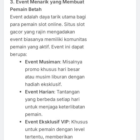
3. Event Menarik yang Membuat
Pemain Betah
Event adalah daya tarik utama bagi
para pemain slot online. Situs slot
gacor yang rajin mengadakan
event biasanya memiliki komunitas
pemain yang aktif. Event ini dapat
berupa:
Event Musiman
: Misalnya
promo khusus hari besar
atau musim liburan dengan
hadiah eksklusif.
Event Harian
: Tantangan
yang berbeda setiap hari
untuk menjaga keterlibatan
pemain.
Event Eksklusif VIP
: Khusus
untuk pemain dengan level
tertentu, memberikan