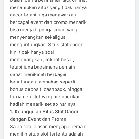
menemukan situs yang tidak hanya
gacor tetapi juga menawarkan
berbagai event dan promo menarik
bisa menjadi pengalaman yang
menyenangkan sekaligus
menguntungkan. Situs slot gacor
kini tidak hanya soal
memenangkan jackpot besar,
tetapi juga bagaimana pemain
dapat menikmati berbagai
keuntungan tambahan seperti
bonus deposit, cashback, hingga
turnamen slot yang memberikan
hadiah menarik setiap harinya.
1. Keunggulan Situs Slot Gacor
dengan Event dan Promo
Salah satu alasan mengapa pemain
memilih situs slot tertentu adalah