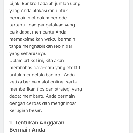
bijak. Bankroll adalah jumlah uang
yang Anda alokasikan untuk
bermain slot dalam periode
tertentu, dan pengelolaan yang
baik dapat membantu Anda
memaksimalkan waktu bermain
tanpa menghabiskan lebih dari
yang seharusnya.
Dalam artikel ini, kita akan
membahas cara-cara yang efektif
untuk mengelola bankroll Anda
ketika bermain slot online, serta
memberikan tips dan strategi yang
dapat membantu Anda bermain
dengan cerdas dan menghindari
kerugian besar.
1.
Tentukan Anggaran
Bermain Anda