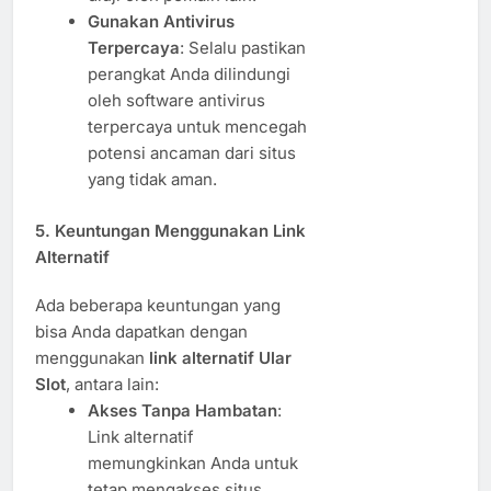
Gunakan Antivirus
Terpercaya
: Selalu pastikan
perangkat Anda dilindungi
oleh software antivirus
terpercaya untuk mencegah
potensi ancaman dari situs
yang tidak aman.
5.
Keuntungan Menggunakan Link
Alternatif
Ada beberapa keuntungan yang
bisa Anda dapatkan dengan
menggunakan
link alternatif Ular
Slot
, antara lain:
Akses Tanpa Hambatan
:
Link alternatif
memungkinkan Anda untuk
tetap mengakses situs