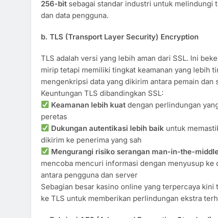
256-bit
sebagai standar industri untuk melindungi 
dan data pengguna.
b. TLS (Transport Layer Security) Encryption
TLS adalah versi yang lebih aman dari SSL. Ini bek
mirip tetapi memiliki tingkat keamanan yang lebih t
mengenkripsi data yang dikirim antara pemain dan 
Keuntungan TLS dibandingkan SSL:
Keamanan lebih kuat
dengan perlindungan yang 
peretas
Dukungan autentikasi lebih baik
untuk memasti
dikirim ke penerima yang sah
Mengurangi risiko serangan man-in-the-middl
mencoba mencuri informasi dengan menyusup ke 
antara pengguna dan server
Sebagian besar kasino online yang terpercaya kini t
ke TLS untuk memberikan perlindungan ekstra terh