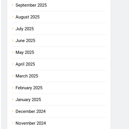
September 2025
August 2025
July 2025
June 2025
May 2025
April 2025
March 2025
February 2025
January 2025
December 2024
November 2024