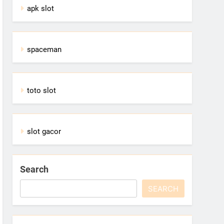
apk slot
spaceman
toto slot
slot gacor
Search
SEARCH