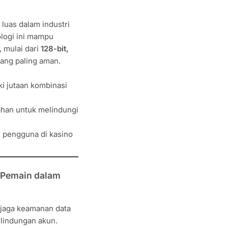
luas dalam industri
ologi ini mampu
 mulai dari
128-bit,
ang paling aman.
ki jutaan kombinasi
han untuk melindungi
 pengguna di kasino
 Pemain dalam
njaga keamanan data
lindungan akun.