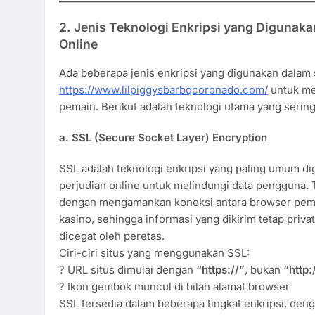
2. Jenis Teknologi Enkripsi yang Digunaka
Online
Ada beberapa jenis enkripsi yang digunakan dalam s
https://www.lilpiggysbarbqcoronado.com/
untuk me
pemain. Berikut adalah teknologi utama yang sering
a. SSL (Secure Socket Layer) Encryption
SSL adalah teknologi enkripsi yang paling umum di
perjudian online untuk melindungi data pengguna. T
dengan mengamankan koneksi antara browser pema
kasino, sehingga informasi yang dikirim tetap privat
dicegat oleh peretas.
Ciri-ciri situs yang menggunakan SSL:
? URL situs dimulai dengan
“https://”
, bukan
“http:
? Ikon gembok muncul di bilah alamat browser
SSL tersedia dalam beberapa tingkat enkripsi, den