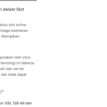
n dalam Slot
itus slot online
njaga keamanan
 diterapkan:
gunakan oleh situs
eknologi ini bekerja
in dan server
 dan tidak dapat
//”
gan
SSL 128-bit dan