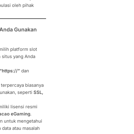
pulasi oleh pihak
g Anda Gunakan
ilih platform slot
 situs yang Anda
“https://”
dan
 terpercaya biasanya
unakan, seperti
SSL,
liki lisensi resmi
acao eGaming
.
ain untuk mengetahui
 data atau masalah