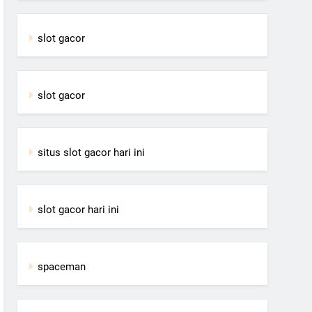
slot gacor
slot gacor
situs slot gacor hari ini
slot gacor hari ini
spaceman