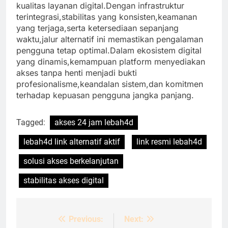
kualitas layanan digital.Dengan infrastruktur
terintegrasi,stabilitas yang konsisten,keamanan
yang terjaga,serta ketersediaan sepanjang
waktu,jalur alternatif ini memastikan pengalaman
pengguna tetap optimal.Dalam ekosistem digital
yang dinamis,kemampuan platform menyediakan
akses tanpa henti menjadi bukti
profesionalisme,keandalan sistem,dan komitmen
terhadap kepuasan pengguna jangka panjang.
Tagged:
akses 24 jam lebah4d
lebah4d link alternatif aktif
link resmi lebah4d
solusi akses berkelanjutan
stabilitas akses digital
Previous:
Next:
Post