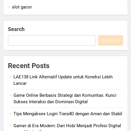
slot gacor
Search
SEARCH
Recent Posts
LAE138 Link Alternatif Update untuk Koneksi Lebih
Lancar
Game Online Berbasis Strategi dan Komunitas: Kunci
Sukses Interaksi dan Dominasi Digital
Tips Mengakses Login Tiara4D dengan Aman dan Stabil
Gamer di Era Modern: Dari Hobi Menjadi Profesi Digital