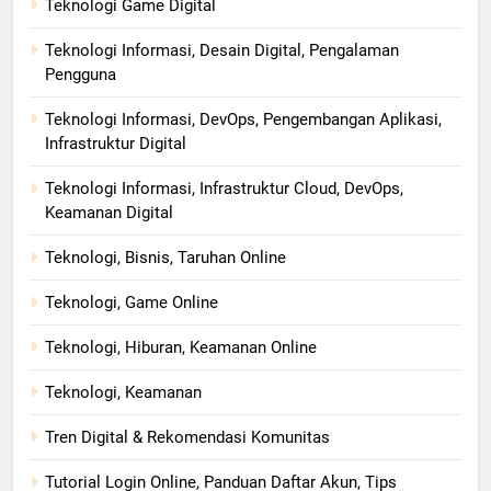
Teknologi Game Digital
Teknologi Informasi, Desain Digital, Pengalaman
Pengguna
Teknologi Informasi, DevOps, Pengembangan Aplikasi,
Infrastruktur Digital
Teknologi Informasi, Infrastruktur Cloud, DevOps,
Keamanan Digital
Teknologi, Bisnis, Taruhan Online
Teknologi, Game Online
Teknologi, Hiburan, Keamanan Online
Teknologi, Keamanan
Tren Digital & Rekomendasi Komunitas
Tutorial Login Online, Panduan Daftar Akun, Tips