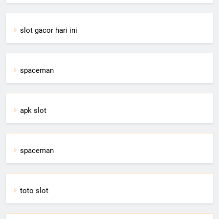
slot gacor hari ini
spaceman
apk slot
spaceman
toto slot