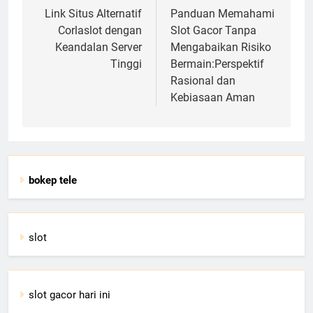
navigation
Link Situs Alternatif
Panduan Memahami
Corlaslot dengan
Slot Gacor Tanpa
Keandalan Server
Mengabaikan Risiko
Tinggi
Bermain:Perspektif
Rasional dan
Kebiasaan Aman
bokep tele
slot
slot gacor hari ini