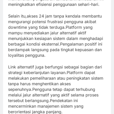
meningkatkan efisiensi penggunaan sehari-hari.
Selain itu,akses 24 jam tanpa kendala membantu
mengurangi potensi frustrasi pengguna akibat
downtime yang tidak terduga.Platform yang
mampu menyediakan jalur alternatif aktif
menunjukkan kesiapan sistem dalam menghadapi
berbagai kondisi eksternal.Pengalaman positif ini
berdampak langsung pada tingkat kepuasan dan
loyalitas pengguna.
Link alternatif juga berfungsi sebagai bagian dari
strategi keberlanjutan layanan.Platform dapat
melakukan pemeliharaan atau peningkatan sistem
tanpa harus menghentikan akses
sepenuhnya.Pengguna tetap dapat terhubung
melalui jalur alternatif yang aktif selama proses
tersebut berlangsung.Pendekatan ini
mencerminkan manajemen sistem yang
berorientasi jangka panjang.